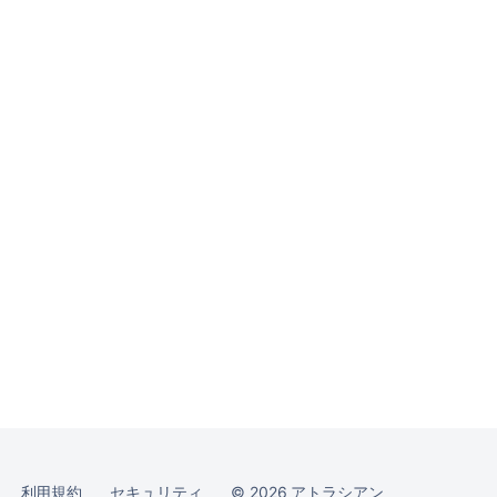
コ
ミ
ュ
ニ
テ
ィ
に
質
問
利用規約
セキュリティ
©
2026
アトラシアン