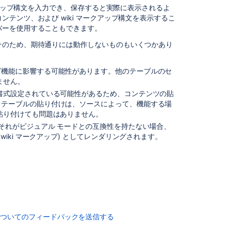
クアップ構文を入力でき、保存すると実際に表示されるよ
paths
テンツ、および wiki マークアップ構文を表示するこ
in
バーを使用することもできます。
Visual
SQL
そのため、期待通りには動作しないものもいくつかあり
Create
and
グ機能に影響する可能性があります。他のテーブルのセ
enhance
ません。
content
書式設定されている可能性があるため、コンテンツの貼
with
、テーブルの貼り付けは、ソースによって、機能する場
Rovo
貼り付けても問題はありません。
Create
、それがビジュアル モードとの互換性を持たない場合、
more
iki マークアップ) としてレンダリングされます。
engaging
videos
with
advanced
recording
features
in
についてのフィードバックを送信する
Loom