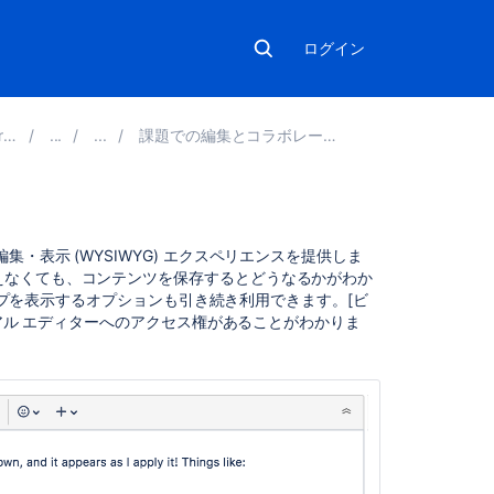
ログイン
2
課題での編集とコラボレーション
関
・表示 (WYSIWYG) エクスペリエンスを提供しま
連
えなくても、コンテンツを保存するとどうなるかがわか
コ
アップを表示するオプションも引き続き利用できます。[ビ
ン
ュアル エディターへのアクセス権があることがわかりま
テ
ン
ツ
Transform
content
with