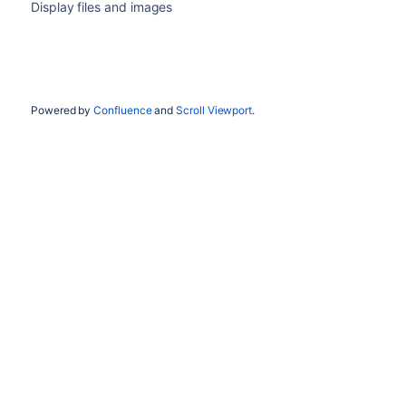
Display files and images
Powered by
Confluence
and
Scroll Viewport
.