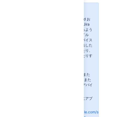
各位
Jira モバイル アプリを Android お
よび iOS で利用して、自社の Jira
インスタンスにアクセスできるよう
になりました。これらのモバイル
アプリを使用することで、デバイス
から課題を直接作成および編集した
り、ボードでそれらを移動したり、
プロジェクトで課題を追跡したりす
ることができます。
アプリを使用するには、
Android 5.0 (Lollipop) 以降、また
は iOS 12 以降 (iPhone、iPad また
は iPod Touch) のいずれかのデバイ
スが必要です。
次のそれぞれのデバイス向けにアプ
リをダウンロードします。
Android:
https://play.google.com/store/apps/d