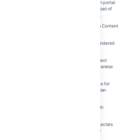
Translation of Requests form on topic in portal
refer language setting on browser instead of
language on user account preferences.
Inaccurate translation with "created" in Content
manager of Confluence.
<PERSON_66> characters don't get rendered
when conversion sandbox enabled
Text Style (formatting) options of rich text
fields shows in English though with Japanese
profile
Unable to input instructions in Japanese for
creating an automation rule with Atlassian
Intelligence
Day of week translations are incorrect in
Automation for Jira
Japanese fonts display as square characters
with question marks on CentOS hosted
Confluence