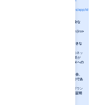
id=com.atlassian.jira.server
iOS (Apple):
https://itunes.apple.com/us/app/id1405353
mt=8
ログインには、Jira URL:
<完全な
URL をここに入力する。例:
https://yoursite.customer.com/jira
>
が必要です。
<ネットワーク外でアクセスできな
いサイトの場合>
アプリを使用するには、自社のネッ
トワーク / VPN に接続する必要が
あります。
<必要に応じて VPN への
接続手順を追加>
<証明書が自己署名証明書の場合、
または不明な認証局からのものであ
った場合>
さらに、デバイスに証明書をダウン
ロードする必要があります。
<証明
書のダウンロード手順を追加>