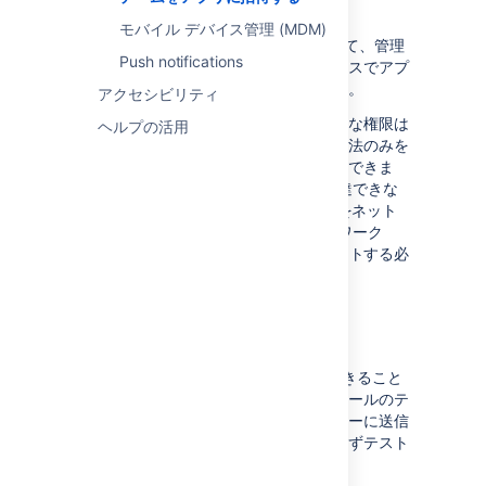
す。
モバイル デバイス管理 (MDM)
「
Jira Core モバイル アプリ
」に移動して、管理
Push notifications
者向けの考慮事項を確認し、インスタンスでアプ
リを使用するかどうかをご検討ください。
アクセシビリティ
ユーザーがアプリを使用するための特別な権限は
ヘルプの活用
不要です。ダウンロード元とログイン方法のみを
通知するだけで、ユーザーは利用を開始できま
す。パブリック インターネットから到達できな
い Jira インスタンスの場合、デバイスをネット
ワークまたは仮想プライベート ネットワーク
(VPN) に接続するようユーザーをサポートする必
要がある場合があります。
メール テンプレート
Jira Server のモバイル アプリが利用できること
をユーザーに伝える際に使用できる、メールのテ
ンプレートの例を次に示します。ユーザーに送信
する前に、サイトに接続できることを必ずテスト
してください。