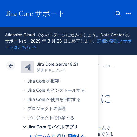
Jira Core サポート
Atlassian Cloud で次のステージに進みましょう。Data Center の
サポートは、2029 年 3 月 28 日に終了します。
詳細の確認とサポ
ートはこちら ->
Jira Core Server 8.21
アトラシアン サポート
Jira Core 8.21
関連ドキュメント
Jira Core モバイル アプリ
関連ドキュメント
Data Center 8.21
Jira Core の概要
Jira Core をインストールする
チームをアプリに
Jira Core の使用を開始する
招待する
プロジェクトの管理
プロジェクトで作業する
Jira Core モバイル アプリ
Jira 8.3 以降を実行している場合は、チームで
Jira Server モバイル アプリの使用を開始できま
チームをアプリに招待する