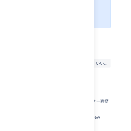
以上、
<氏名>
最終更新日 2019 年 7 月 23 日
この内容はお役に立ちました
はい
いいえ
か?
関連コンテンツ
GoogleおよびMicrosoft広告向けパートナー商標
に関するポリシー
Translation is incorrect for Jira labs > New
navigation options