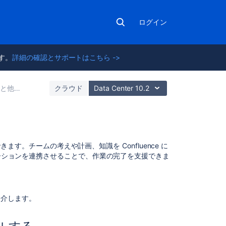
ログイン
ます。
詳細の確認とサポートはこちら ->
ションを統合する
クラウド
Data Center 10.2
こ
できます。チームの考えや計画、知識を Confluence に
の
ケーションを連携させることで、作業の完了を支援できま
ペ
ー
ジ
の
を紹介します。
内
容