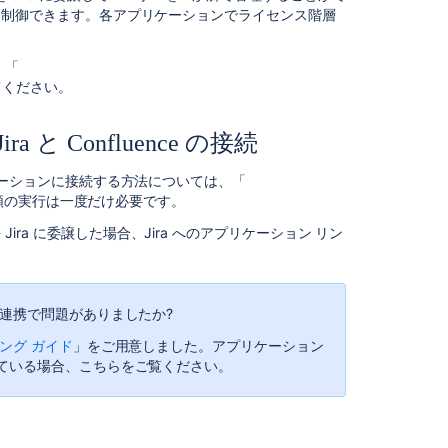
に
与えるかを制御できます。各アプリケーションでライセンス階層
利
用
、「
す
てください。
る
ユ
 Confluence の接続
ー
ザ
アプリケーションに接続する方法については、「
ー
順の実行は一度だけ必要です。
管
理
Jira に委譲した場合、Jira へのアプリケーション リン
を
。
Jira
に
委
連携で問題がありましたか?
任
す
ング ガイド
」をご用意しました。アプリケーション
る
ている場合、こちらをご覧ください。
ア
プ
リ