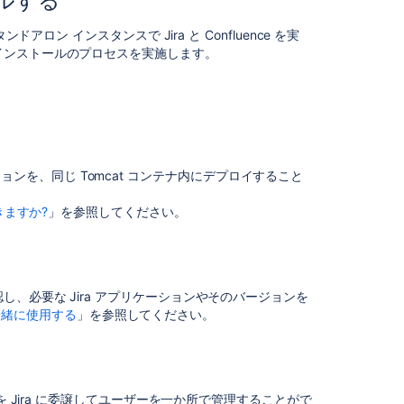
トールする
Jira
ロン インスタンスで Jira と Confluence を実
と
インストールのプロセスを実施します。
Confluence
を
一
緒
に
イ
ン
ケーションを、同じ Tomcat コンテナ内にデプロイすること
ス
ト
きますか?
」を参照してください。
ー
ル
す
る
、必要な Jira アプリケーションやそのバージョンを
Jira
 を一緒に使用する
」を参照してください。
と
Confluence
を
一
緒
を Jira に委譲してユーザーを一か所で管理することがで