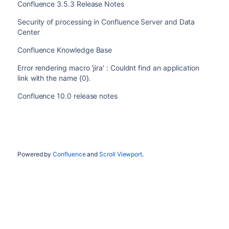
Confluence 3.5.3 Release Notes
Security of processing in Confluence Server and Data
Center
Confluence Knowledge Base
Error rendering macro 'jira' : Couldnt find an application
link with the name {0}.
Confluence 10.0 release notes
Powered by
Confluence
and
Scroll Viewport
.