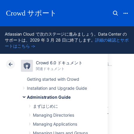
Crowd サポート
Atlassian Cloud で次のステージに進みましょう。Data Center の
サポートは、2029 年 3 月 28 日に終了します。
詳細の確認とサポ
ートはこちら ->
Crowd 6.0 ドキュメント
アトラシアン サポート
Crowd 6.0
関連ドキュメント
System Administration
関連ドキュメント
Data Center 6.0
Getting started with Crowd
Installation and Upgrade Guide
レート制限でイン
Administration Guide
スタンスの安定性
まずはじめに
Managing Directories
を改善する
Managing Applications
Managing Users and Groups