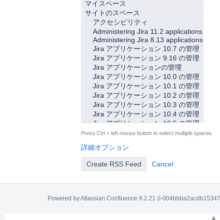
Press Ctrl + left mouse button to select multiple spaces.
詳細オプション
Powered by
Atlassian Confluence
9.2.21
(i-004bbba2acdb15347-