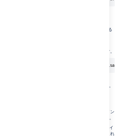
パフォーマンスの影響
YourKit の実行はパフォーマンスに影響を与える
可能性があります。
パフォーマンスの問題を最小限に抑えるため、
agentlib パラメーターで次の変更を使用します。
YourKit ドキュメントの「
Profiling overhead:
how to reduce or avoid
」も参照してください。
YourKit プラグインのインストール
プラグインをダウンロード
し、管理、プラグイン
ページから Confluence にアップロードします。
新しいメニュー オプション「YourKit プロファイ
ル」が「管理」見出しの下に表示されます。これ