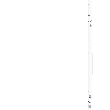
をクリックスト、メモリまたは CPU スナップシ
ョットへ移動するオプションが表示されます。
このプロファイラー ダンプはローカルの一時デ
ィレクトリに保存され、完了するとパスを示しま
す。CPU スナップショットの場合は、30 秒以上
かかります。メモリ スナップショットの場合
は、10～15 秒かかります。
スクリーンショット: メモリまたは CPU スナッ
プショットへ移動できます
この操作を行う理由
プロファイラー ダンプを分析することで、アト
ラシアン サポート (または関心を持っている場合
はユーザー) はアプリケーションに何が発生した
かを正確に確認することができます (メモリを使