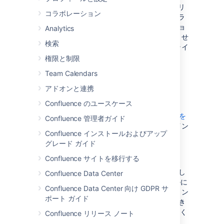
YourKit プロファイラー
を使用したプロファイリ
コラボレーション
ングを容易にする Confluence 2.2 以降用のプラ
グインがあります。メモリや CPU スナップショ
Analytics
ットを生成するためにライセンスは必要ありませ
検索
んが、結果を分析するために少なくとも評価ライ
センスが必要となります。
権限と制限
On this page:
Team Calendars
アドオンと連携
JVM で YourKit を構成する
Confluence のユースケース
お使いのプラットフォーム向けの
YourKit 6.0 を
Confluence 管理者ガイド
ダウンロード
し、インストール手順に従ってイン
Confluence インストールおよびアップ
ストールしてください。
グレード ガイド
注: YourKit バージョン 7 には、Confluence
YourKit プラグインとの互換性はありません。
Confluence サイトを移行する
次の説明は、Oracle (以前の Sun) JDK を使用し
Confluence Data Center
た Confluence および Tomcat のインストールに
Confluence Data Center 向け GDPR サ
適用されます。これらは、他のアプリケーション
ポート ガイド
サーバーや JVM では簡単に適用することができ
ます。詳細は YourKit ドキュメントを参照してく
Confluence リリース ノート
ださい。