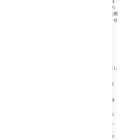
用しているクラス、CPU を使用しているのは何
かなど)。これにより、高度なパフォーマンスの
問題をデバッグするのに役立ちます。これを使用
しない場合、リモートで分析することはできませ
ん。
次の場合に CPU スナップショットを作成しま
す。
Confluence が応答しない場合がある
ページの読み込みに時間がかかる
Confluence の CPU 使用率がピークに達し
ています。
次の場合にメモリ スナップショットを作成しま
す。
Confluence のメモリ使用量が予想より多
い
ログに OutOfMemoryError が表示される
Confluence が応答せず、メモリ スナップシ
ョットをトリガーできない場合は、次のように
JVM オプションの
パラメータ
onexit=memory