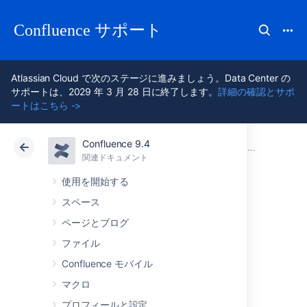
Confluence サポート
Atlassian Cloud で次のステージに進みましょう。Data Center の
サポートは、2029 年 3 月 28 日に終了します。
詳細の確認とサポ
ートはこちら ->
Confluence 9.4
アトラシアン サポート
Confluence 9.4
関連ドキュメント
問題のトラブルシューティングおよび技術サポートの依頼
関連ドキュメント
クラウド
Data Center 9.4
使用を開始する
スペース
YourKit プラグイ
ページとブログ
ンを使用したプロ
ファイル
Confluence モバイル
ファイリング
マクロ
プロフィールと設定