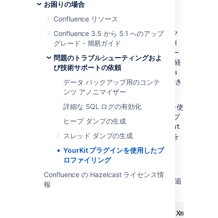
お困りの場合
Windows の構成
Confluence リソース
Windows では、YourKit インストール ディレク
Confluence 3.5 から 5.1 へのアップ
トリの下の
ディレクトリの PATH
グレード - 簡易ガイド
bin/win32/
環境変数を追加します。たとえば、[コントロー
問題のトラブルシューティングおよ
ル パネル] > [システム] > [詳細] > [環境変数] 経
び技術サポートの依頼
由で、PATH に "C:\Program Files\YourKit Java
Profiler 6.0.12\bin\win32" を追加することができ
データ バックアップ用のコンテ
ます。
ンツ アノニマイザー
詳細な SQL ログの有効化
Confluence の JVM が YourKit エージェントを使
用するように設定するには、Confluence のアプ
ヒープ ダンプの生成
リケーション ディレクトリの
bin/setenv.bat
スレッド ダンプの生成
ファイルの CATALINA_OPTS にパラメーターを
追加する必要があります。このファイルは
YourKit プラグインを使用したプ
Tomcat の startup パラメーターを制御するた
ロファイリング
め、変更後に再起動する必要があります。
Confluence の Hazelcast ライセンス情
末尾に、次のような 'agentlib' パラメーターを追
報
加します。