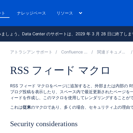
ント
ナレッジベース
リソース
進みましょう。Data Center のサポートは、2029 年 3 月 28 日に終了し
アトラシアン サポート
Confluence 9.3
関連ドキュメント
RSS フィード マクロ
RSS フィード マクロをページに追加すると、外部または内部の 
ブログ投稿を表示したり、スペース内で最近更新されたページを
ィードを作成し、このマクロを使用してレンダリングすることが
これは
従来
のマクロであり、多くの場合、セキュリティ上の理由で C
Security considerations