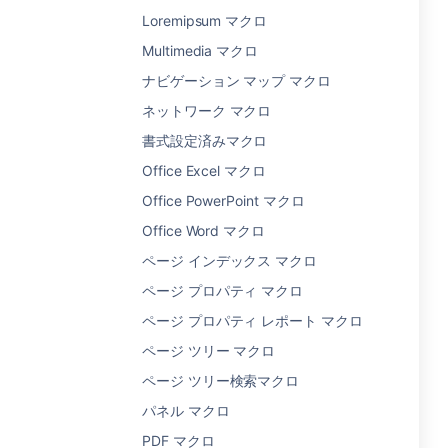
Loremipsum マクロ
Multimedia マクロ
ナビゲーション マップ マクロ
ネットワーク マクロ
書式設定済みマクロ
Office Excel マクロ
Office PowerPoint マクロ
Office Word マクロ
ページ インデックス マクロ
ページ プロパティ マクロ
ページ プロパティ レポート マクロ
ページ ツリー マクロ
ページ ツリー検索マクロ
パネル マクロ
PDF マクロ