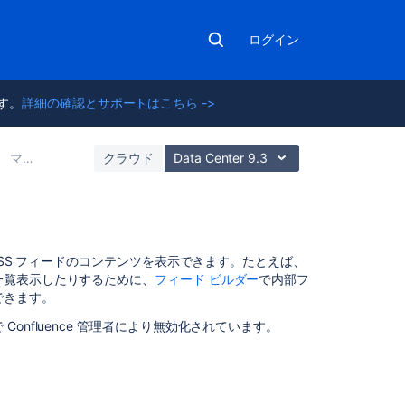
ログイン
ます。
詳細の確認とサポートはこちら ->
マクロ
クラウド
Data Center 9.3
こ
RSS フィードのコンテンツを表示できます。たとえば、
の
一覧表示したりするために、
フィード ビルダー
で内部フ
ペ
できます。
ー
onfluence 管理者により無効化されています。
ジ
の
内
容