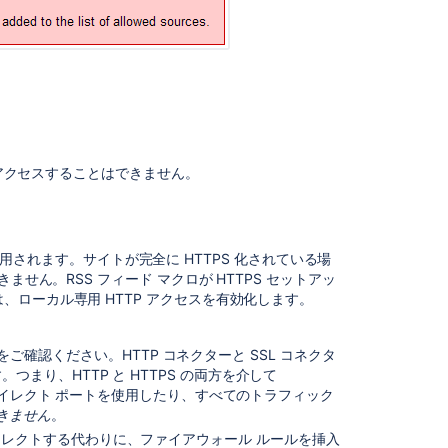
部
サ
イ
ト
か
ら
の
非
にアクセスすることはできません。
公
開
フ
ィ
ー
にのみ適用されます。サイトが完全に HTTPS 化されている場
ド
せん。RSS フィード マクロが HTTPS セットアッ
ローカル専用 HTTP アクセスを有効化します。
外
部
HTTP
をご確認ください。HTTP コネクターと SSL コネクタ
フ
まり、HTTP と HTTPS の両方を介して
ィ
リダイレクト ポートを使用したり、すべてのトラフィック
ー
きません
。
ド
ックをリダイレクトする代わりに、ファイアウォール ルールを挿入