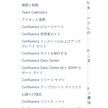
タイトル
重複
の処理方法 (新しいページの
権限と制限
名前を変更するか、または既存のページを
Team Calendars
置き換える) を選択します。
ファイルの見出しスタイルに応じて、ペー
アドオンと連携
ジの作成を単一ページにするか複数ページ
Confluence のユースケース
にするかを選択します（ファイルに見出し
スタイルが含まれている場合にのみ、この
Confluence 管理者ガイド
オプションが使用可能です）。
Confluence インストールおよびアップ
Click
Import
.
グレード ガイド
アップロードが完了すると、Word 文書の内容で
Confluence サイトを移行する
ページが作成されます。その後は、通常通りにこ
のページを表示し、編集できます。元の Word 文
Confluence Data Center
書とこのページの間には連携がありません。
Confluence Data Center 向け GDPR サ
ポート ガイド
インポート オプション
Confluence リリース サマリ
Confluence アップグレード マトリクス
Word 文書のインポートにはいくつかのオプショ
ンがあり、これによってページの作成方法、イン
お困りの場合
ポートによってスペース内の既存のページを上書
Confluence リリース ノート
きするかどうか、ページ名の重複を処理する方法
などを制御できます。