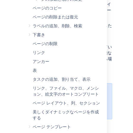
Office コネクターを使用すると、Word 文書をイ
ページのコピー
ンポートして、コンテンツから Confluence ペー
ジを 1 つ以上作成できます。
ページの削除または復元
文書の見出しに応じて、単一のページを作成した
ラベルの追加、削除、検索
り、複数のページに内容を分割したりできま
下書き
す。
ページの制限
数多くのコンテンツが既存の文書に保存されてい
リンク
る場合、または Word 形式にエクスポート可能な
別のシステムやプラットフォームから移行する場
アンカー
合に便利です。
表
タスクの追加、割り当て、表示
リンク、ファイル、マクロ、メンシ
システム管理者がこの機能を無効に
ョン、絵文字のオートコンプリート
している可能性があります。詳細に
ページ レイアウト、列、セクション
ついてはシステム管理者にお問い合
わせください。
美しくダイナミックなページを作成
する
ページ テンプレート