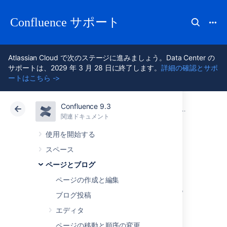
Confluence サポート
Atlassian Cloud で次のステージに進みましょう。Data Center の
サポートは、2029 年 3 月 28 日に終了します。
詳細の確認とサポ
ートはこちら ->
Confluence 9.3
アトラシアン サポート
Confluence 9.3
関連ドキュメント
コンテンツを Confluence にインポートする
関連ドキュメント
クラウド
Data Center 9.3
使用を開始する
スペース
Word ドキュメン
ページとブログ
トを Confluence に
ページの作成と編集
ブログ投稿
インポートする
エディタ
ページの移動と順序の変更