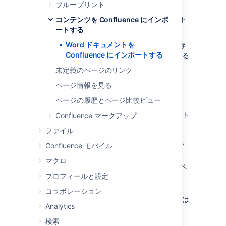
Word 文書のインポート
ブループリント
Word ドキュメントを Confluence にインポート
コンテンツを Confluence にインポ
するには、次の手順を実行します。
ートする
Word ドキュメントを
Confluence でページを作成するか、既存
Confluence にインポートする
のページに移動します（ページを編集する
のではなく、表示する）。
未定義のページのリンク
Select
ページ情報を見る
その他のオプション
ページの履歴とページ比較ビュー
> [
Word 文書をインポート
]
[
ファイルを選択
] を選択して、インポート
Confluence マークアップ
する Word ドキュメントを見つけたら、
ファイル
[
次へ
] を選択します。
ドキュメントのインポート オプションが
Confluence モバイル
表示されます。
マクロ
新しいページの
タイトル
を入力します (ペ
プロフィールと設定
ージ タイトルにファイル名を使用したく
ない場合)。
コラボレーション
ファイルを（新しいページとして、または
Analytics
同じタイトルの既存のページに上書きし
て）インポートする
場所
を選択します。
検索