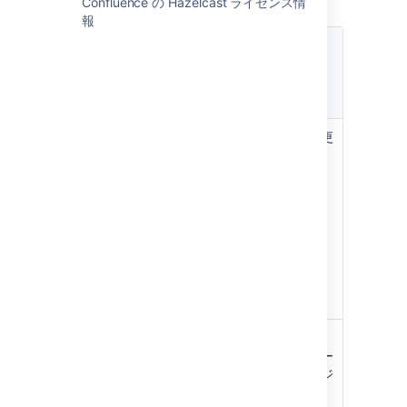
Confluence の Hazelcast ライセンス情
報
オ
プ
シ
説明
ョ
ン
ル
これはインポートによって作成または更
ー
新されたページのタイトルです。
ト
ペ
ー
ジ
タ
イ
ト
ル
イ
文書が現在のページ（ツール > インポ
ン
ートを選択したときに表示していたペー
ポ
ジ）にインポートされるか、新規ページ
ー
として作成されるかどうかを制御しま