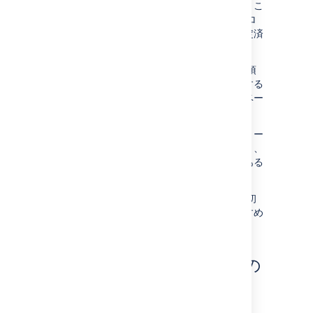
開始に必要なあらゆるものが含まれています。こ
れには、記事テンプレート、
Livesearch
マクロ
や
ラベル別コンテンツ
マクロを備えた事前設定済
みのホームページなどがあります。
ページ
ラベル
はナレッジベース スペースの必須
要素です。これらは、記事にトピックを追加する
ために使用されます。これにより、ナレッジベー
スを自動的に整理することができます。
ユーザーが記事を見つける場合は一般に、ツリー
構造のようなページ階層を移動するのではなく、
検索したり、ホームページや各記事の最後にある
トピック ナビゲーションを使用したります。
ナレッジベース スペースを開始する場合、最初
にいくつかのトピックを決定することをおすすめ
します。
ナレッジベース スペースの
カスタマイズ