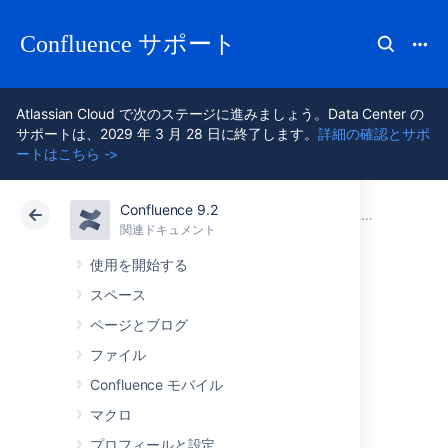
Confluence サポート
Atlassian Cloud で次のステージに進みましょう。Data Center の
サポートは、2029 年 3 月 28 日に終了します。
詳細の確認とサポ
ートはこちら ->
Confluence 9.2
アトラシアン サポート
Confluence 9.2
関連ドキュメント
Confluence のユースケース
関連ドキュメント
クラウド
Data Center 9.2
使用を開始する
スペース
Confluence をナレ
ページとブログ
ッジベースとして
ファイル
Confluence モバイル
使用する
マクロ
プロフィールと設定