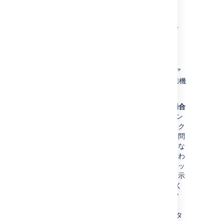
ナレッジベースを他のアト
ラシアン製品と連携する
ご利用のConfluence サイトが
アプリケーション リンク
経由で別のアトラシア
ン製品に接続されている場合、次の優れた連携機
能を利用できます。
Jira アプリケーションを使用している場合
-
Jira 課題マクロ
をトラブルシューティン
グ記事に追加して既知の問題に素早くアク
セスできるようにします。これにより、問
題が解決されたり、ステータスが変更にな
ると自動的に更新されるという利点が加わ
ります。これを行う簡単な方法は、ナレッ
ジベースに表示すべき課題であることを示
すためにラベル ('printer-kb' など) をいく
つか Jira に追加してから、Jira 課題マク
ロを 'label = 'printer-kb and status <>
resolved'' のようなクエリと共にプリンタ