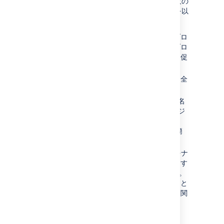
チャンネルは、優れたナレッジベースに不可欠の
要素です。すぐに使用できるオプションの例を以
下に示します。
ブログ
- 更新情報や重要なお知らせをブロ
グに投稿し、ユーザーにはスペースのブロ
グへの新しい投稿をウォッチするように促
します。
ウォッチ
- 関心のあるページやスペース全
体をウォッチするように促します。
コメント
- ログイン済みのユーザー (匿名
ユーザーを含めることも可能) がナレッジ
ベース記事にコメントできるようにしま
す。これはエンド ユーザーとつながる簡
単な方法です。
RSS
- RSS フィードを作成し、リンクをナ
レッジベースのホームページに追加します
([
ヘルプ
] > [
フィード ビルダー
] を選択)。
ユーザーが独自のフィードを作成すること
もできまます。これは、スペース全体に関
する通知よりも特定のトピック (ラベル)
を常に把握しておきたい場合に役立ちま
す。