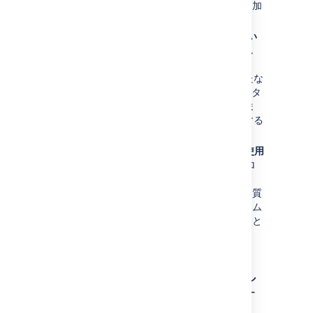
ートピックに関連するすべての記事に追加
します。
Jira Service Management を使用してい
る場合
- Confluence スペースをリンクし
てナレッジ ベースとして使用できます。
ユーザー (Confluence ライセンスを持たな
いユーザーを含む) は、カスタマー ポータ
ルからナレッジ ベースを直接検索できま
す。Jira Service Management に接続する
には Confluence 5.10 以降が必要です。
Questions for Confluence Server
を使用
している場合
- Questions リスト マクロ
をトラブルシューティング記事に追加し
て、記事に関連するトピックのよくある質
問を表示したり、ナレッジベースのホーム
ページに質問ボタンを追加したりすること
ができます。
Marketplace アプリを使用し
てナレッジベースを拡張す