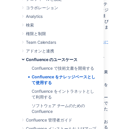
ナレッジベースは、How To とトラブルシューテ
コラボレーション
ィングの情報のためのリポジトリです。ナレッジ
ベースは一般的に IT サポートチームが使用しま
Analytics
すが、あらゆる組織またはチームの手続きおよび
検索
トラブルシューティングに役立つ可能性がありま
す。
権限と制限
ナレッジベースでチームの作業を改善する方法に
Team Calendars
ついてはこちらをご覧ください。
アドオンと連携
ナレッジベースに何を求めますか。IT サポート
Confluence のユースケース
チームを例に挙げてみましょう。
Confluence で技術文書を開発する
カスタマーは解決策と、関連する検索結果
Confluence をナレッジベースとし
への迅速なアクセスを求めます。
て使用する
ヘルプデスクのスタッフは、新しい記事を
迅速に作成できることを求めます。
Confluence をイントラネットとし
て利用する
ヘルプデスクチームのリーダーは、スペー
スのセルフキュレーションを求め、手動で
ソフトウェア チームのための
のコンテンツの編成に多くの時間を割きた
Confluence
くないと考えます。
Confluence 管理者ガイド
関心のある記事が更新されたり、重要なお
知らせが追加されたときに通知を受け取る
Confluence インストールおよびアップ