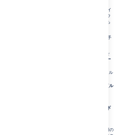
スペースの
ルック アンド フィール
をカスタマイ
ズすることもお勧めします。スペース ロゴやウ
ェルカム メッセージのような変更は、単純なも
のですが、大きな違いを生み出します。
ルック アンド フィールを変更するには、次の手
順を実行します。
スペース ロゴや便利なショートカットを
サイドバーに追加します ( [
スペース ツー
ル
] > [
サイドバーの設定
] を選択)。
ホームページを編集してカスタムのウェル
カム メッセージを追加します。
配色を編集します ([
スペース ツール
] > [
ル
ック アンド フィール
] > [
配色
] を選択)。
コミュニケーションおよび
通知オプションの提供
内部や外部の閲覧者とのコミュニケーション用の