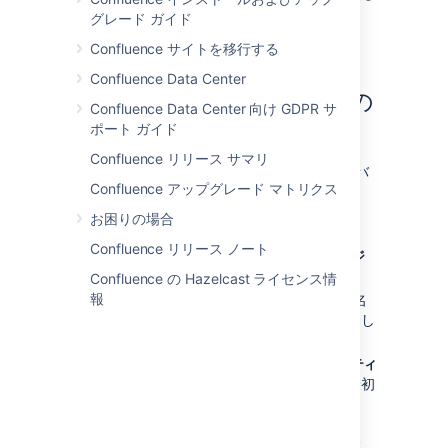
方法を全員が必要としています。
グレード ガイド
Confluence サイトを移行する
Confluence Data Center
ナレッジベース スペースの
Confluence Data Center 向け GDPR サ
ポート ガイド
作成
Confluence リリース サマリ
これを実行するにはスペースの作成グローバ
Confluence アップグレード マトリクス
ル権限が必要です。
お困りの場合
ナレッジベース スペースを作成する方法
Confluence リリース ノート
スペース
>
スペースの作成
>
ナレッジ
ベース スペース
を選択します。
Confluence の Hazelcast ライセンス情
報
スペース ツール
>
権限
を選択して、匿名
アクセスも含めてスペースの権限を設定し
ます。
作成
>
How-to
または
トラブルシューティ
ング
を選択し、プロンプトに従って、最初
のナレッジベース記事を作成します。
ナレッジベース スペース ブループリントには、