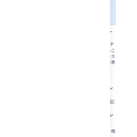
これを行うには、スペース管理者権
限が必要です。
ヘルプデスクやサポート チームなどのユーザー
がナレッジベース記事を作成しやすいように 、
How To およびトラブルシューティングの記事テ
ンプレートを組織に合わせてカスタマイズするこ
とをおすすめします。テンプレートにガイダンス
や構造を多く組み入れると、チームは記事を素早
く作成できるようになります。
記事テンプレートを編集する方法
スペース管理
>
コンテンツ ツール
>
テン
プレート
に進みます。
How To
または
トラブルシューティング
記
事テンプレートを編集します。
見出しと説明テキストを追加します (
テン
プレート
>
説明テキスト
を選択)。
ポリシーや手順ページのテンプレートなどの、他
のテンプレートも追加できます