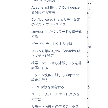
Fail2Ban の利用
インターネットからの接続を処理するサーバーや
Apache を利用して Confluence
サービスには、HTTP リクエストのヘッダーとし
を保護する方法
てクライアントの IP アドレスを含める必要があ
ります。その後、このヘッダーは内部のサーバー
Confluence のセキュリティ設定
やノードに転送されて処理されます。
のベスト プラクティス
既定では、この機能にクライアントの IP アドレ
server.xml でパスワードを暗号化
スのソースとして X-Forwarded-For ヘッダーを
する
使用します。このタスクを処理するリバース プ
ロキシやゲートウェイのアシスタンスなしでは、
ピープル ディレクトリを隠す
Confluence がクライアント IP を単独で正しく識
スパム対策のための Captcha (キ
別することはできません。IP アドレスを抽出し
ャプチャ) 設定
て転送する責任はリバース プロキシまたはゲー
トウェイにあり、Confluence に直接の責任はあ
検索エンジンから外部リンクを非
りません。
表示にする
べスト プラクティス
ログイン失敗に対する Captcha
設定を行う
許可リストに複数の IP アドレスを含め
て、
自分自身をロックアウトできない
よう
XSRF 保護を設定する
にします。
ユーザーのメール アドレスの表
VPN 設定に基づいて許可リストを設定し
示方法
ます。
リモート API への匿名アクセス
許可リストが長い場合は、
CIDR 表記やワ