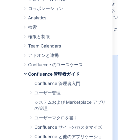
websudo 操作のセキュリティ層を追加するため
コラボレーション
に、Confluence 用の独自の IP アドレス/サブネ
ットの許可リストを設定して有効化できます。つ
Analytics
まり、事前に承認済みの IP アドレスからのみ、
検索
特定のスーパーユーザー操作を実行できるように
なります。
権限と制限
Team Calendars
アドオンと連携
Confluence のユースケース
この機能は
既定で無効化
されていま
す。有効化する場合は、
このページ
Confluence 管理者ガイド
に記載されている順序で設定ステッ
Confluence 管理者入門
プ
を完了して、ご利用のシステムか
らロックアウトされないようにして
ユーザー管理
ください。
システムおよび Marketplace アプリ
次の
「
始める前に
」
セクション
の管理
を読みます。
ユーザーマクロを書く
許可リストを設定します。
許可リスト サービスを有効にし
Confluence サイトのカスタマイズ
ます。
Confluence と他のアプリケーショ