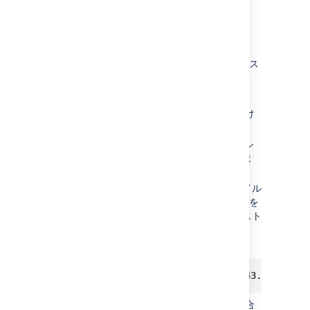
Confluence 設定ファイル
(
) 内の IP アドレスと
confluence.cfg.xml
CIDR アドレスのコンマ区切りリストとして
websudo 許可リストを設定できます。 許可リス
トを設定するには、以下の手順に従ってくださ
い。
ファイルを見つけ
confluence.cfg.xml
てそのバックアップを作成します。
ライブ
ファイル
confluence.cfg.xml
をお好みのテキスト エディターで開きま
す。
IP アドレスを追加したい場合は、ファイル
に
プロパティを
websudo.allowlist.ip
追加し、IP アドレスのコンマ区切りリスト
を追加します。
次に例を示します。
websudo.allowlist.ip=172.29.143.247,2001
IP アドレス サブネットを追加したい場合