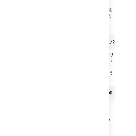
は、ファイルに
プロパティを
websudo.allowlist.cidr
追加し、CIDR アドレスのコンマ区切りリ
ストを追加します。
次に例を示します。
websudo.allowlist.cidr=8.8.8.1/24,0:0:0:
エラーがないか
チェックして、リストがサ
ービス構成から除外されないようにしてく
ださい。
ヒント
: 次のエラー テキストがあるかどう
か確認します。
Exception while parsing IP/CIDR Pattern 
設定ファイルを保存します。
websudo 許可リスト サービ
スを有効にする