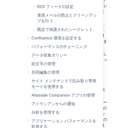
イルドカード付きのパターン (IPV4 アドレ
RSS フィードの設定
スのみ — 例:
) を使用するこ
103.12.*.*
迷惑メールの防止とクリーンアッ
とをお勧めします。
プを行う
セキュリティ上の懸念を軽減するために、
既定で保護されたシークレット
許可リストを制限しましょう。
たとえば、
を含めると、許可リストの制限
*.*.*.*
Confluence 環境を設定する
を完全に無効にするのと同じことになりま
パフォーマンスのチューニング
す。
設定ファイルのバックアップを作成しまし
データ収集ポリシー
ょう。
自分自身をロックアウトしてしまっ
絵文字の管理
た際に必要となります
。
共同編集の管理
その他の役立つ情報
サイト メンテナンスで読み取り専用
モードを使用する
websudo 許可リストはコンマ区切りリス
Atlassian Companion アプリの管理
トです。
インターネットからの接続を処理するサー
アトラシアンからの通知
バーやサービスには、HTTP リクエストの
分析を管理する
ヘッダーとしてクライアントの IP アドレ
スを含める必要があります。
その後、この
アプリケーション パフォーマンスを
ヘッダーは内部のサーバー/ノードに転送
監視する