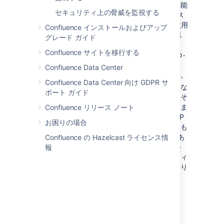
されて処理されます。既定では、この機能
セキュリティ上の脅威を監視する
ではクライアントの IP アドレスのソース
として
ヘッダーを使用
X-Forwarded-For
Confluence インストールおよびアップ
します。
ただし、
confluence.cfg.xml
グレード ガイド
ファイル内の
Confluence サイトを移行する
server.tomcat.remoteip.remote-ip-
設定プロパティを変更すること
header
Confluence Data Center
で、このヘッダーの名前を変更できます。
Confluence Data Center 向け GDPR サ
許可リストの
文字列
にタイプミスや無効な
ポート ガイド
文字などのエラーが含まれている場合、そ
の設定部分はサービス設定から除外されま
Confluence リリース ノート
す。 可能性は低いものの、この機能に IP
お困りの場合
アドレスが許可されていないために、誰も
websudo を使用できなくなる可能性があ
Confluence の Hazelcast ライセンス情
ります。 このような場合は、
許可リスト
報
を有効にする前に
、指定されたプロパティ
を変更して正しい値を指定する
必要があり
ます
。
websudo 許可リストを設定
する