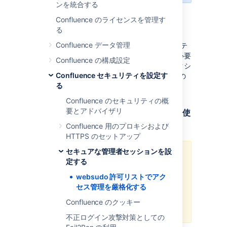
ンを統合する
Confluence のライセンスを管理す
始める前に
る
Confluence データ管理
websudo 許可リストを有効にする前に、システ
ムが
正しく動作するようにセットアップする必要
Confluence の構成設定
があります。
問題の発生を防ぐには、次のセクシ
Confluence セキュリティを設定す
ョンを読んで、ベスト プラクティスやその他の
る
役立つ情報をご確認ください。
Confluence のセキュリティの概
要とアドバイザリ
リバース プロキシまたはゲートウェイを使
用する
Confluence 用のプロキシおよび
HTTPS のセットアップ
セキュアな管理者セッションを設
Confluence Data Center がクライ
定する
アント IP アドレスを正確に識別で
きるようにするには、Confluence
websudo 許可リストでアク
インスタンスの前に位置するリバー
セス管理を厳格化する
ス プロキシまたはゲートウェイを
Confluence のクッキー
使用する必要があります。
不正ログイン攻撃対策としての