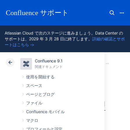
Confluence サポート
Atlassian Cloud で次のステージに進みましょう。Data Center の
サポートは、2029 年 3 月 28 日に終了します。
詳細の確認とサポ
ートはこちら ->
Confluence 9.1
アトラシアン サポート
Confluence 9.1
関連ドキュメント
セキュアな管
関連ドキュメント
クラウド
Data Center 9.1
使用を開始する
スペース
websudo 許可リス
ページとブログ
トでアクセス管理
ファイル
Confluence モバイル
を厳格化する
マクロ
プロフィールと設定