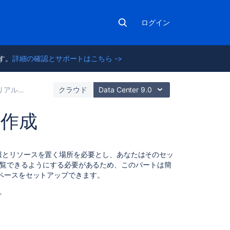
ログイン
ます。
詳細の確認とサポートはこちら ->
ス操作に慣れる
クラウド
Data Center 9.0
の作成
チ
報とリソースを置く場所を必要とし、あなたはそのセッ
ュ
情報を閲覧できるようにする必要があるため、このパートは簡
ー
ペースをセットアップできます。
ト
リ
。
ア
ル:
ス