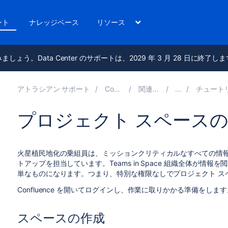
ント
ナレッジベース
リソース
進みましょう。Data Center のサポートは、2029 年 3 月 28 日に終了し
アトラシアン サポート
Confluence 9.0
関連ドキュメント
チュートリアル: スペー
プロジェクト スペース
火星植民地化の乗組員は、ミッションクリティカルなすべての情
トアップを担当しています。Teams in Space 組織全体が
単なものになります。つまり、特別な権限なしでプロジェクト ス
Confluence を開いてログインし、作業に取りかかる準備をします
スペースの作成