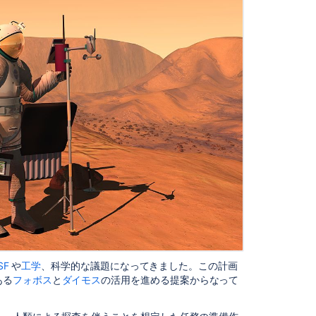
個
人
用
ス
ペ
ー
ス
の
作
成
チ
ー
ム
の
PR
ス
ペ
SF
や
工学
、科学的な議題になってきました。この計画
ー
ある
フォボス
と
ダイモス
の活用を進める提案からなって
ス
の
作