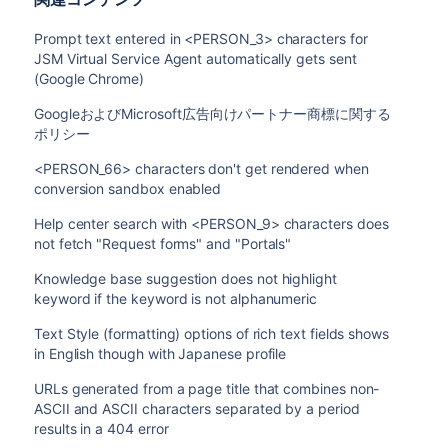
Prompt text entered in <PERSON_3> characters for
JSM Virtual Service Agent automatically gets sent
(Google Chrome)
GoogleおよびMicrosoft広告向けパートナー商標に関する
ポリシー
<PERSON_66> characters don't get rendered when
conversion sandbox enabled
Help center search with <PERSON_9> characters does
not fetch "Request forms" and "Portals"
Knowledge base suggestion does not highlight
keyword if the keyword is not alphanumeric
Text Style (formatting) options of rich text fields shows
in English though with Japanese profile
URLs generated from a page title that combines non-
ASCII and ASCII characters separated by a period
results in a 404 error