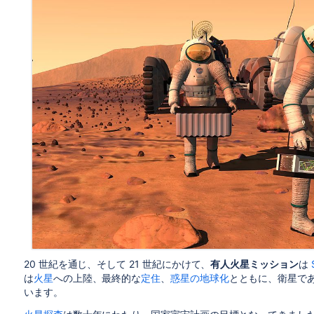
20 世紀を通じ、そして 21 世紀にかけて、
有人火星ミッション
は
は
火星
への上陸、最終的な
定住
、
惑星の地球化
とともに、衛星で
います。