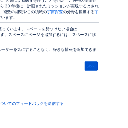
た。人類による探査を伴うことを想定した任務の準備作
成
年から 30 年後に、計画されたミッションが実現するとされ
、複数の組織やこの領域の
宇宙探査
の分野を担当する
宇
ス
ています。
ペ
ー
が整っています。スペースを見つけたい場合は、
ス
ます。スペースにページを追加するには、スペースに移
の
削
除
ユーザーを気にすることなく、好きな情報を追加できま
と
ア
ー
次へ
カ
イ
ブ
関
についてのフィードバックを送信する
連
コ
ン
テ