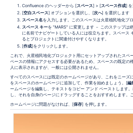
Confluence のヘッダーから [
スペース
] > [
スペース作成
] 
[
空白スペース
] オプションを選択し、[
次へ
] を選択します
スペース名
を入力します。このスペースは火星植民地化プロ
スペース キー
を "MARS" に変更します － このステッ
に名前でナビゲートしている人には役立ちます。スペース キ
るとプロジェクトに関連付けやすくなります。
[
作成
]をクリックします。
これで、火星植民地化プロジェクト用にセットアップされたスペースができ
ペースの情報にアクセスする必要があるため、スペースの既定の
人に表示されますが、一般には公開されません。
すべてのスペースには既定のホームページがあり、これをニーズ
をスペースのホームページに追加して、作業を始めましょう。[
編
ームページを編集し、テキストをコピー アンド ペーストします
し、それを自身のページにドラッグすることをおすすめします。
ホームページに問題がなければ、[
保存
] を押します。