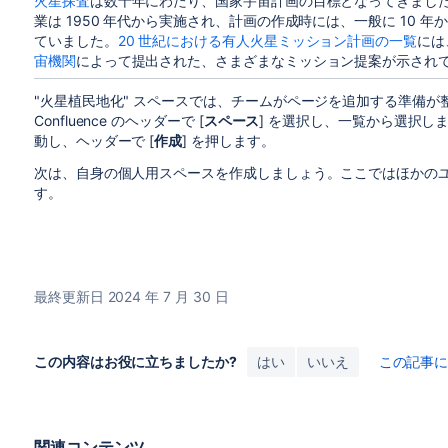
火星探査
は数十年にわたり、国家宇宙計画の目標となってきまし
業は 1950 年代から実施され、計画の作成時には、一般に 10 
ていました。
20 世紀における有人火星ミッション計画の一覧
には
宙機関
によって提出された、さまざまなミッション提案が示され
"火星植民地化" スペースでは、チームがページを追加する準備
Confluence のヘッダーで [
スペース
] を選択し、一覧から選択し
動し、ヘッダーで [
作成
] を押します。
次は、自身の個人用スペースを作成しましょう。ここではほかの
す。
最終更新日 2024 年 7 月 30 日
この内容はお役に立ちましたか?
はい
いいえ
この記事
関連コンテンツ