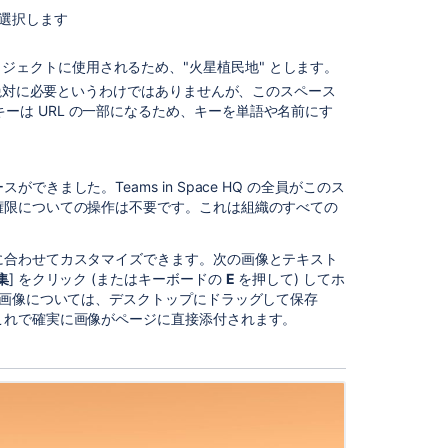
ペ
を選択します
ー
ス
操
ジェクトに使用されるため、"火星植民地" とします。
作
プは絶対に必要というわけではありませんが、このスペース
に
ーは URL の一部になるため、キーを単語や名前にす
慣
れ
る
ました。Teams in Space HQ の全員がこのス
プ
権限についての操作は不要です。これは組織のすべての
ロ
ジ
に合わせてカスタマイズできます。次の画像とテキスト
ェ
集
] をクリック
(またはキーボードの
E
を押して) してホ
ク
。画像については、デスクトップにドラッグして保存
ト
これで確実に画像がページに直接添付されます。
ス
ペ
ー
ス
の
作
成