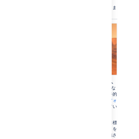
ホームページに問題がなければ、[
保存
] を押しま
す。
20 世紀を通じ、そして 21 世紀にかけて、
有人
火星ミッション
は
SF
や
工学
、科学的な議題にな
ってきました。この計画は
火星
への上陸、最終的
な
定住
、
惑星の地球化
とともに、衛星である
フォ
ボス
と
ダイモス
の活用を進める提案からなってい
ます。
火星探査
は数十年にわたり、国家宇宙計画の目標
となってきました。人類による探査を伴うことを
想定した任務の準備作業は 1950 年代から実施さ