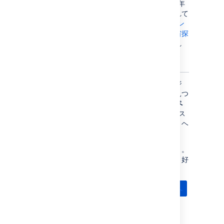
れ、計画の作成時には、一般に 10 年から 30 年
後に、計画されたミッションが実現するとされて
いました。
20 世紀における有人火星ミッション
計画の一覧
には、複数の組織やこの領域の
宇宙探
査
の分野を担当する
宇宙機関
によって提出され
た、さまざまなミッション提案が示されていま
す。
"火星植民地化" スペースでは、チームがページ
を追加する準備が整っています。スペースを見つ
けたい場合は、Confluence のヘッダーで [
スペ
ース
] を選択し、一覧から選択します。スペース
にページを追加するには、スペースに移動し、ヘ
ッダーで [
作成
] を押します。
次は、自身の個人用スペースを作成しましょう。
ここではほかのユーザーを気にすることなく、好
きな情報を追加できます。
次へ
最終更新日 2024 年 4 月 2 日