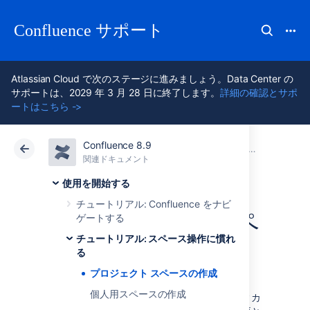
Confluence サポート
Atlassian Cloud で次のステージに進みましょう。Data Center の
サポートは、2029 年 3 月 28 日に終了します。
詳細の確認とサポ
ートはこちら ->
Confluence 8.9
アトラシアン サポート
Confluence 8.9
関連ドキュメント
チュートリアル: スペース操作に慣れる
関連ドキュメント
クラウド
Data Center 8.9
使用を開始する
チュートリアル: Confluence をナビ
プロジェクト スペ
ゲートする
チュートリアル: スペース操作に慣れ
ースの作成
る
プロジェクト スペースの作成
個人用スペースの作成
火星植民地化の乗組員は、ミッションクリティカ