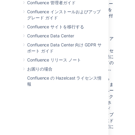
Confluence 管理者ガイド
ゲートしている人には役立ちます。スペー
ス キーは URL の一部になるため、キーを
Confluence インストールおよびアップ
単語や名前にするとプロジェクトに関連付
グレード ガイド
けやすくなります。
Confluence サイトを移行する
[
作成
]をクリックします。
Confluence Data Center
これで、火星植民地化プロジェクト用にセットア
ップされたスペースができました。Teams in
Confluence Data Center 向け GDPR サ
Space HQ の全員がこのスペースの情報にアクセ
ポート ガイド
スする必要があるため、スペースの既定の権限に
Confluence リリース ノート
ついての操作は不要です。これは組織のすべての
人に表示されますが、一般には公開されません。
お困りの場合
Confluence の Hazelcast ライセンス情
すべてのスペースには既定のホームページがあ
報
り、これをニーズに合わせてカスタマイズできま
す。次の画像とテキストをスペースのホームペー
ジに追加して、作業を始めましょう。[
編集
] をク
リック
(またはキーボードの
E
を押して) してホ
ームページを編集し、テキストをコピー アンド
ペーストします。画像については、デスクトップ
にドラッグして保存し、それを自身のページにド
ラッグすることをおすすめします。これで確実に
画像がページに直接添付されます。