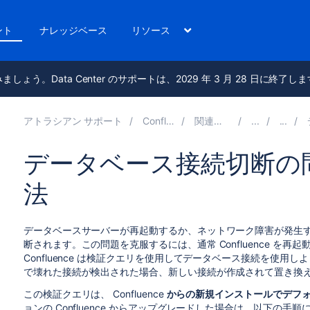
ント
ナレッジベース
リソース
進みましょう。Data Center のサポートは、2029 年 3 月 28 日に終了し
アトラシアン サポート
Confluence 8.8
関連ドキュメント
デ
データベース接続切断の
法
データベースサーバーが再起動するか、ネットワーク障害が発生
断されます。この問題を克服するには、通常 Confluence を
Confluence は検証クエリを使用してデータベース接続を使
で壊れた接続が検出された場合、新しい接続が作成されて置き換
この検証クエリは、
Confluence
からの新規インストールでデフ
ョンの Confluence からアップグレードした場合は、以下の