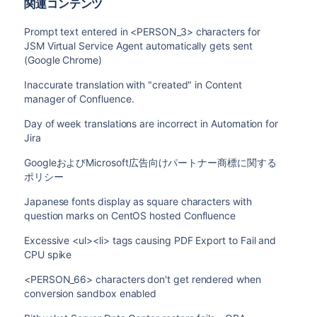
関連コンテンツ
Prompt text entered in <PERSON_3> characters for
JSM Virtual Service Agent automatically gets sent
(Google Chrome)
Inaccurate translation with "created" in Content
manager of Confluence.
Day of week translations are incorrect in Automation for
Jira
GoogleおよびMicrosoft広告向けパートナー商標に関する
ポリシー
Japanese fonts display as square characters with
question marks on CentOS hosted Confluence
Excessive <ul><li> tags causing PDF Export to Fail and
CPU spike
<PERSON_66> characters don't get rendered when
conversion sandbox enabled