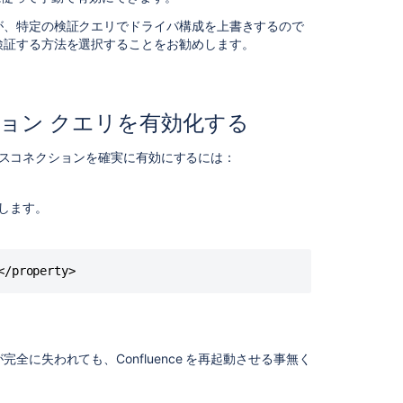
ツ
が、特定の検証クエリでドライバ構成を上書きするので
Prompt
検証する方法を選択することをお勧めします。
text
entered
in
<PERSON_3>
ション クエリを有効化する
characters
for
ベースコネクションを確実に有効にするには：
JSM
Virtual
Service
します。
Agent
automatically
gets
</property>
sent
(Google
Chrome)
Inaccurate
に失われても、Confluence を再起動させる事無く
translation
with
"created"