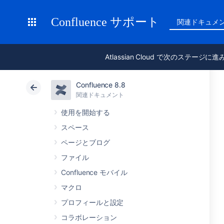
Confluence サポート
関連ドキュメ
Atlassian Cloud で次のステージに
Confluence 8.8
関連ドキュメント
使用を開始する
スペース
ページとブログ
ファイル
Confluence モバイル
マクロ
プロフィールと設定
コラボレーション