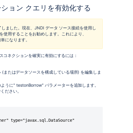
in
ション クエリを有効化する
Content
manager
of
Confluence.
が終了しました。現在、JNDI データ ソース接続を使用し
接続を使用することをお勧めします。これにより、
Day
も簡単になります。
of
week
ベースコネクションを確実に有効にするには：
translations
are
incorrect
 (またはデータソースを構成している場所) を編集しま
in
Automation
のように" testonBorrow" パラメーターを追加します。
for
でください。
Jira
Google
お
よ
び
ner" type="javax.sql.DataSource"

Microsoft
広