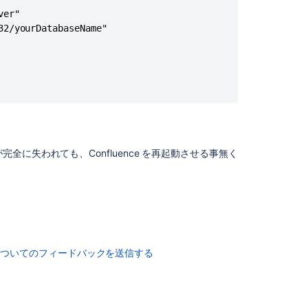
告
er"

向
2/yourDatabaseName"

け
パ
ー
ト
ナ
ー
商
標
に
に失われても、Confluence を再起動させる事無く
関
す
る
ポ
リ
シ
ー
についてのフィードバックを送信する
Japanese
fonts
display