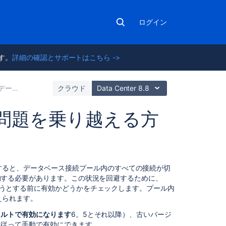
ログイン
ます。
詳細の確認とサポートはこちら ->
ータベース設定
クラウド
Data Center 8.8
問題を乗り越える方
関
すると、データベース接続プール内のすべての接続が切
連
再起動する必要があります。この状況を回避するために、
コ
用しようとする前に有効かどうかをチェックします。プール内
ン
えられます。
テ
ォルトで有効になります
6。5とそれ以降）、古いバージ
ン
手順に従って手動で有効にできます。