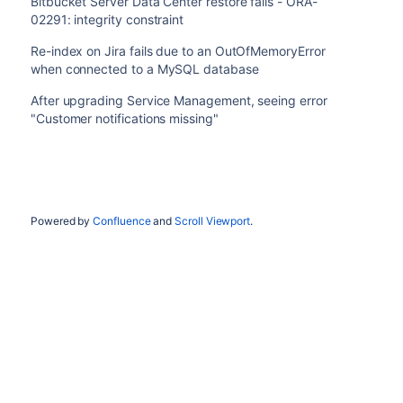
Bitbucket Server Data Center restore fails - ORA-
02291: integrity constraint
Re-index on Jira fails due to an OutOfMemoryError
when connected to a MySQL database
After upgrading Service Management, seeing error
"Customer notifications missing"
Powered by
Confluence
and
Scroll Viewport
.