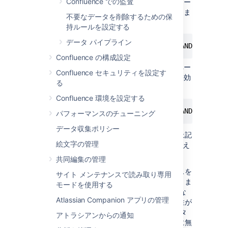
Confluence での監査
次のデータベースクエリを実行してグロー
バルなアウトバウンドメールを無効化しま
不要なデータを削除するための保
す:
持ルールを設定する
データ パイプライン
Confluence の構成設定
次のデータベースクエリを実行してスペー
Confluence セキュリティを設定す
スレベルでのメールアーカイブ機能を無効
る
化します:
Confluence 環境を設定する
パフォーマンスのチューニング
データ収集ポリシー
指定したアカウントを削除してもよければ、上記
絵文字の管理
クエリの 「ELECT *」を「DELETE」に書き換え
ます。
共同編集の管理
以上の設定が完了すると、テストインスタンスを
サイト メンテナンスで読み取り専用
起動しても、メールの送受信は行われなくなりま
モードを使用する
す。なお、この他にプラグイン（SQL マクロな
Atlassian Companion アプリの管理
ど）が本番環境システムにアクセスする可能性が
あることに留意してください。テスト インスタ
アトラシアンからの通知
ンスの起動後、これらのプラグインを速やかに無