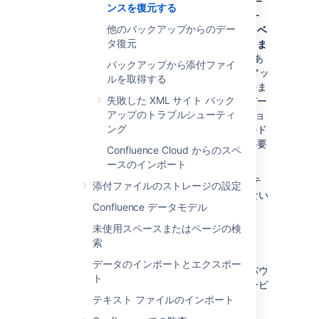
キスト エディタで開きます。テスト デー
ンスを復元する
タベース サーバーと一致するようにデー
他のバックアップからのデー
タベース設定を変更します。
本番データベ
タ復元
ースをポイントしていないことを確認しま
す
(データベース設定を取得する必要があ
バックアップから添付ファイ
る場合、ステップ 3 で作成したバックアッ
ルを取得する
プと比較できます。このファイルをそのま
失敗した XML サイト バック
まコピーしないようにしてください。デー
アップのトラブルシューティ
タベースが Confluence の以前のバージョ
ング
ンのものであることを示すために、ビルド
番号を本番用から変えないようにする必要
Confluence Cloud からのスペ
があります)。
ースのインポート
テスト インスタンスを起動する前に、次のステ
添付ファイルのストレージの設定
ップを実行して、本番環境システムと接続がない
Confluence データモデル
ことを確認する必要があります。
未使用スペースまたはページの検
索
本番環境システムとの通信遮断設定
データのインポートとエクスポー
外部システムとの通信を遮断するため、インバウ
ト
ンドおよびアウトバウンド両方向のメールサービ
スを無効化します。
テキスト ファイルのインポート