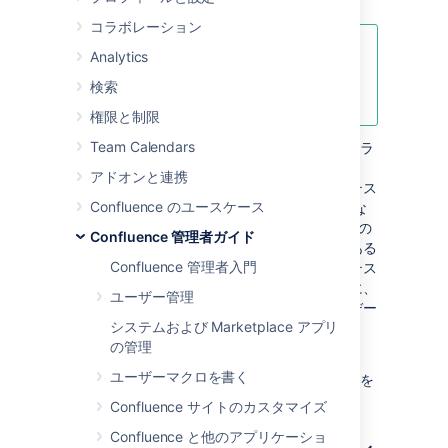
コラボレーション
全般的な説明については、
Analytics
サーバー間での Confluence の移行
検索
を参照してください。
権限と制限
Team Calendars
Confluence 管理者の多くは、Confluence の "ラ
イブ" バージョンを実行する本番インスタンス
アドオンと連携
と、アップグレードのテストなどに使用するテス
Confluence のユースケース
ト インスタンスを運用しています。このような
状況では、2 つのインスタンスが Confluence の
Confluence 管理者ガイド
異なるバージョンを実行していることはよくある
Confluence 管理者入門
ことです。このドキュメントでは、本番用とテス
ト用のバージョンが異なる可能性がある場合に、
ユーザー管理
本番インスタンスからテストインスタンスにデー
システムおよび Marketplace アプリ
タをコピーする方法について説明します。
の管理
このガイドにしたがって進める前に、
ユーザーマクロを書く
Confluence をアップグレードする通常の手順
を
読んで、理解するようにしてください。
Confluence サイトのカスタマイズ
Confluence と他のアプリケーショ