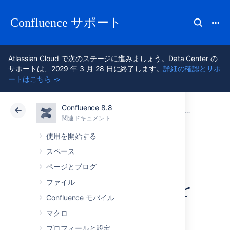
Confluence サポート
Atlassian Cloud で次のステージに進みましょう。Data Center の
サポートは、2029 年 3 月 28 日に終了します。
詳細の確認とサポ
ートはこちら ->
Confluence 8.8
アトラシアン サポート
Confluence 8.8
関連ドキュメント
バックアッ
関連ドキュメント
クラウド
Data Center 8.8
使用を開始する
スペース
本番環境からテス
ページとブログ
ト インスタンスを
ファイル
Confluence モバイル
復元する
マクロ
プロフィールと設定