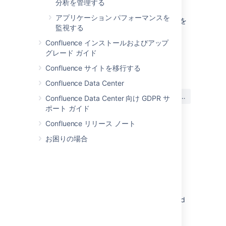
分析を管理する
効にする必要があります。
アプリケーション パフォーマンスを
起動後に、このサーバーの
開発者
ライセンスを
監視する
作成し、ライセンス詳細を更新します。
Confluence インストールおよびアップ
グレード ガイド
最終更新日: 2024 年 2 月 8 日
Confluence サイトを移行する
Confluence Data Center
この内容はお役に立ちました
はい
いいえ
Confluence Data Center 向け GDPR サ
か?
ポート ガイド
Confluence リリース ノート
お困りの場合
関連コンテンツ
Prompt text entered in <PERSON_3>
characters for JSM Virtual Service Agent
automatically gets sent (Google Chrome)
<PERSON_66> characters don't get rendered
when conversion sandbox enabled