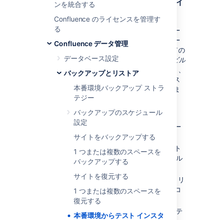
本番データによるテスト用 Confluence イ
ンを統合する
ンスタンスのアップデート
Confluence のライセンスを管理す
る
基本的に、本番環境ホーム ディレクトリとデー
タベースの両方をテスト インスタンスにコピー
Confluence データ管理
します。そのあと、インスタンスの他のすべての
データベース設定
メタデータ（最も重要なのは Confluence の
ビル
ド番号
）を本番インスタンスと同じにしたまま、
バックアップとリストア
テスト インスタンスのデータベース詳細がテス
本番環境バックアップ ストラ
ト データベースをポイントするように更新しま
テジー
す。
バックアップのスケジュール
テスト インスタンスを終了します。
設定
テスト データベース サーバーに本番デー
タベースを復元します。
サイトをバックアップする
テスト インスタンスのホーム ディレクト
1 つまたは複数のスペースを
リにある
ファイル
confluence.cfg.xml
バックアップする
のバックアップを作成します。
サイトを復元する
本番環境 Confluence ホーム ディレクトリ
をテスト アプリケーション サーバーにコ
1 つまたは複数のスペースを
ピーします。
復元する
コピーされた
をテ
confluence.cfg.xml
本番環境からテスト インスタ