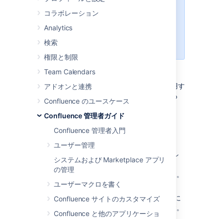
XML-RPC および SOAP のリモート
コラボレーション
API は Confluence 5.5 では廃止さ
れました。可能な限り、完全にサポ
Analytics
ートされている
Confluence Server
検索
REST API
の使用をお勧めします。
権限と制限
Team Calendars
XML-RPC および SOAP のリモート API
を使用す
アドオンと連携
るには、
管理コンソール
から API を有効化する
Confluence のユースケース
必要があります。これを実行するには、
システム管理者
権限が必要です。
Confluence 管理者ガイド
Confluence 管理者入門
リモート API の有効化手順
ユーザー管理
[
管理
]
を選択し、[
一般設定
] を選択し
システムおよび Marketplace アプリ
ます。
の管理
左側パネルで
詳細設定
をクリックします。
ユーザーマクロを書く
編集
をクリックします。
リモート API (XML-RPC & SOAP)
の横に
Confluence サイトのカスタマイズ
あるチェックボックスをクリックします。
Confluence と他のアプリケーショ