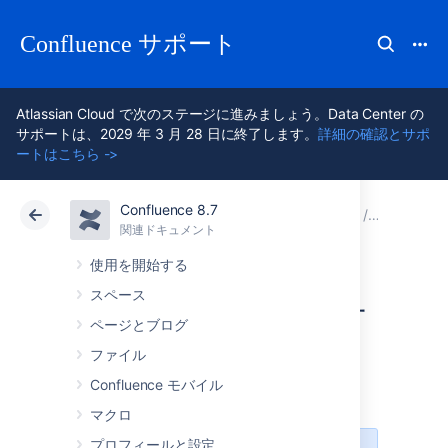
Confluence サポート
Atlassian Cloud で次のステージに進みましょう。Data Center の
サポートは、2029 年 3 月 28 日に終了します。
詳細の確認とサポ
ートはこちら ->
Confluence 8.7
アトラシアン サポート
Confluence 8.7
関連ドキュメント
その他の
関連ドキュメント
クラウド
Data Center 8.7
使用を開始する
スペース
リモート API の有
ページとブログ
効化
ファイル
Confluence モバイル
マクロ
プロフィールと設定