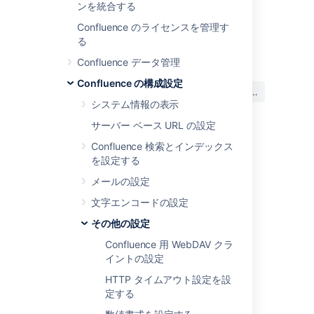
保存
をクリックします。
ンを統合する
Confluence のライセンスを管理す
る
最終更新日: 2023 年 12 月 7 日
Confluence データ管理
Confluence の構成設定
この内容はお役に立ちました
はい
いいえ
か?
システム情報の表示
サーバー ベース URL の設定
Confluence 検索とインデックス
関連コンテンツ
を設定する
メールの設定
Classification Level
文字エンコードの設定
Orgs
その他の設定
API Health
Confluence 用 WebDAV クラ
Application Programming Interface or API
イントの設定
(Glossary Entry)
HTTP タイムアウト設定を設
定する
Lifecycle