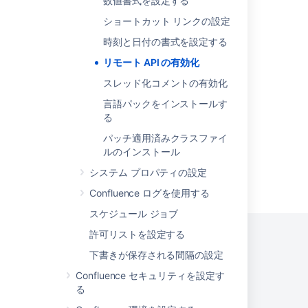
数値書式を設定する
Email
ショートカット リンクの設定
Board
時刻と日付の書式を設定する
Sprint
リモート API の有効化
Request format
スレッド化コメントの有効化
Rate limits
言語パックをインストールす
る
パッチ適用済みクラスファイ
ルのインストール
システム プロパティの設定
Powered by
Confluence
and
Scroll Viewport
.
Confluence ログを使用する
スケジュール ジョブ
許可リストを設定する
下書きが保存される間隔の設定
プライバシー ポリシー
利用規約
セキュリティ
Confluence セキュリティを設定す
る
©
2026
アトラシアン