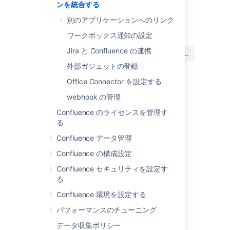
ンを統合する
最終更新日: 2023 年 10 月 13 日
別のアプリケーションへのリンク
ワークボックス通知の設定
この内容はお役に立ちました
Jira と Confluence の連携
はい
いいえ
か?
外部ガジェットの登録
Office Connector を設定する
webhook の管理
このセクションの項目
Confluence のライセンスを管理す
別のアプリケーションへのリンク
る
ワークボックス通知の設定
Confluence データ管理
Confluence の構成設定
Jira と Confluence の連携
Confluence セキュリティを設定す
外部ガジェットの登録
る
Office Connector を設定する
Confluence 環境を設定する
webhook の管理
パフォーマンスのチューニング
データ収集ポリシー