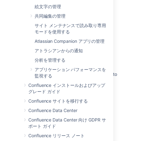
絵文字の管理
関連コンテンツ
共同編集の管理
Administer Confluence to improve the user
サイト メンテナンスで読み取り専用
experience
モードを使用する
Welcome to Confluence
Atlassian Companion アプリの管理
アトラシアンからの通知
Explore Confluence administration
分析を管理する
Earn the Confluence Essentials certification
アプリケーション パフォーマンスを
Excessive <ul><li> tags causing PDF Export to
監視する
Fail and CPU spike
Confluence インストールおよびアップ
What is Confluence Cloud?
グレード ガイド
Confluence サイトを移行する
Use Confluence analytics to monitor spaces
Confluence Data Center
Remote Confluence Data Objects
Confluence Data Center 向け GDPR サ
How to find the Character encoding of
ポート ガイド
Confluence from the Database.
Confluence リリース ノート