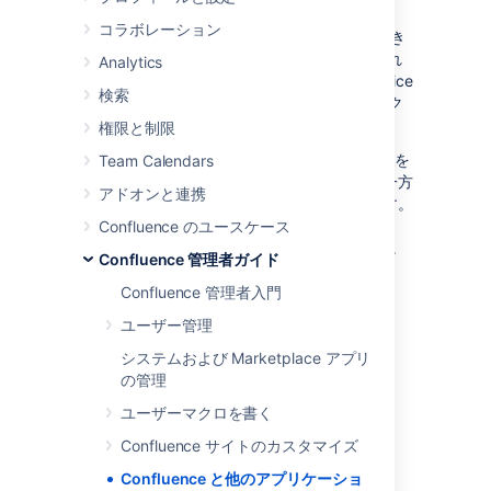
アプリケーション リンク
を使用して、
コラボレーション
Confluence を他のアプリケーションと統合でき
ます。アプリケーション リンク機能を利用すれ
Analytics
ば、Confluence を Jira Software や Jira Service
検索
Management などのアプリケーションにリンク
できます。
権限と制限
2 つのアプリケーションをリンクすれば、情報を
Team Calendars
共有し、一方のアプリケーション内からもう一方
アドオンと連携
のアプリケーションの機能にアクセスできます。
たとえば、
Jira 課題マクロ
を使用して、
Confluence のユースケース
Confluence ページで課題一覧を表示できます。
Confluence 管理者ガイド
関連トピック
Confluence 管理者入門
別のアプリケーションへのリンク
ユーザー管理
ワークボックス通知の設定
システムおよび Marketplace アプリ
Jira と Confluence の連携
の管理
外部ガジェットの登録
ユーザーマクロを書く
Office Connector を設定する
Confluence サイトのカスタマイズ
webhook の管理
Confluence と他のアプリケーショ