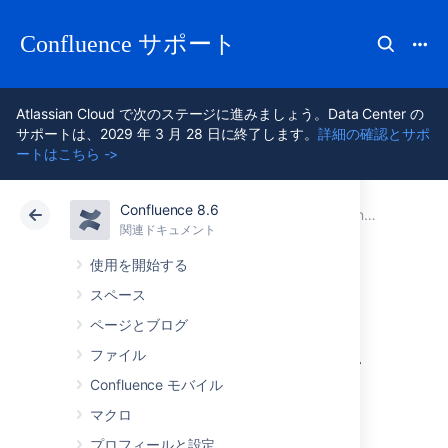
Confluence サポート
Atlassian Cloud で次のステージに進みましょう。Data Center の
サポートは、2029 年 3 月 28 日に終了します。
詳細の確認とサポ
ートはこちら ->
Confluence 8.6
アトラシアン サポート
Confluence 8.6
関連ドキュメント
Confluence 管理者ガイド
関連ドキュメント
クラウド
Data Center 8.6
使用を開始する
スペース
Confluence と他の
ページとブログ
アプリケーション
ファイル
Confluence モバイル
を統合する
マクロ
プロフィールと設定