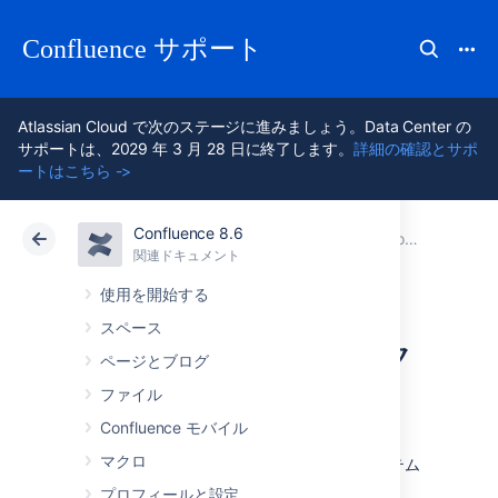
Confluence サポート
Atlassian Cloud で次のステージに進みましょう。Data Center の
サポートは、2029 年 3 月 28 日に終了します。
詳細の確認とサポ
ートはこちら ->
Confluence 8.6
アトラシアン サポート
Confluence 8.6
関連ドキュメント
Confluence セキュリティを設定する
関連ドキュメント
クラウド
Data Center 8.6
使用を開始する
スペース
ピープル ディレク
ページとブログ
トリを隠す
ファイル
Confluence モバイル
マクロ
ユーザー ディレクトリ
には Confluence システム
内のすべてのユーザーのリスト
があります。
プロフィールと設定