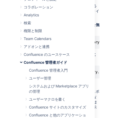
ユーザー ディレクトリを無効化する必要がある
コラボレーション
場合、アプリケーションサーバーのコマンドライ
Analytics
ンで
次のシステムプロパティを設定します。
検索
匿名ユーザーの
ユーザー ディレクトリを無
効化する
には:
権限と制限
Team Calendars
アドオンと連携
Confluence のユースケース
全ユーザー ディレクトリを無効化するに
は:
Confluence 管理者ガイド
Confluence 管理者入門
-Dconfluence.disable.peopledirectory.all=true
ユーザー管理
システムおよび Marketplace アプリ
この回避策により、全ユーザー向けのダッシュボ
の管理
ードにユーザー ディレクトリが表示されなくな
ユーザーマクロを書く
りますが、"ユーザー" ブレッドクラム リンクは
引き続きユーザー プロファイルの左上隅に表示
Confluence サイトのカスタマイズ
されます。
Confluence と他のアプリケーショ