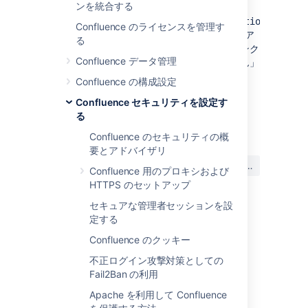
ンを統合する
リンクは
<CONFLUENCE_INSTALL>/browsepeople.action
Confluence のライセンスを管理す
に移動します。Confluence 管理者は引き続きア
る
クセスできますが、エンドユーザーがこのリンク
Confluence データ管理
にアクセスしようとすると「権限がありません」
というエラーが表示されます。
Confluence の構成設定
Confluence セキュリティを設定す
る
最終更新日: 2024 年 12 月 6 日
Confluence のセキュリティの概
要とアドバイザリ
この内容はお役に立ちました
はい
いいえ
Confluence 用のプロキシおよび
か?
HTTPS のセットアップ
セキュアな管理者セッションを設
定する
関連コンテンツ
Confluence のクッキー
Prompt text entered in <PERSON_3>
不正ログイン攻撃対策としての
characters for JSM Virtual Service Agent
Fail2Ban の利用
automatically gets sent (Google Chrome)
Apache を利用して Confluence
International Characters in Notification Email