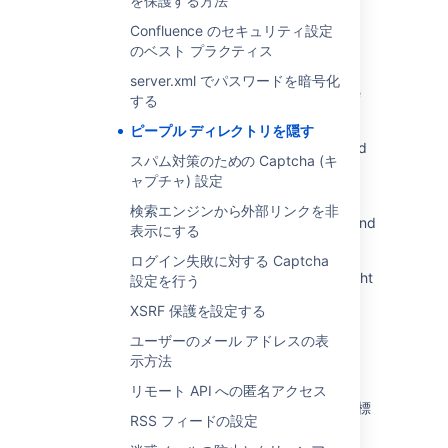
を保護する方法
Subject Lines Are Being Replaced with
Confluence のセキュリティ設定
Question Mark
のベスト プラクティス
Text Style (formatting) options of rich text
server.xml でパスワードを暗号化
fields shows in English though with Japanese
する
profile
ピープル ディレクトリを隠す
<PERSON_66> characters don't get rendered
スパム対策のための Captcha (キ
when conversion sandbox enabled
ャプチャ) 設定
Help center search with <PERSON_9>
検索エンジンから外部リンクを非
characters does not fetch "Request forms" and
表示にする
"Portals"
ログイン失敗に対する Captcha
Knowledge base suggestion does not highlight
設定を行う
keyword if the keyword is not alphanumeric
XSRF 保護を設定する
The email request received on Jira Service
ユーザーのメール アドレスの表
Desk displays the content in a non-readable
示方法
format
リモート API への匿名アクセス
GoogleおよびMicrosoft広告向けパートナー商標
RSS フィードの設定
に関するポリシー