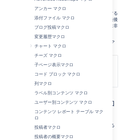
コンテンツを常に把握できます。
アンカー マクロ
これは
従来のマクロ
で、すべての機能を利用する
添付ファイル マクロ
ことはできません。ただし、新しいページや最後
のログイン後に更新されたページへのリンクは非
ブログ投稿マクロ
常に役立ちます。
変更履歴マクロ
スクリーンショット：グローバルレポート マク
チャート マクロ
ロ
チーズ マクロ
子ページ表示マクロ
コー​ド ブロック マクロ
列マクロ
ラベル別コンテンツ マクロ
ユーザー別コンテンツ マクロ
このマクロをページに追加
コンテンツ レポート テーブル マク
する
ロ
ページにグローバルレポート マクロを追加する
投稿者マクロ
には：
投稿者の概要マクロ