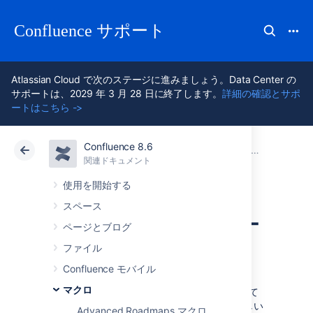
Confluence サポート
Atlassian Cloud で次のステージに進みましょう。Data Center の
サポートは、2029 年 3 月 28 日に終了します。
詳細の確認とサポ
ートはこちら ->
Confluence 8.6
アトラシアン サポート
Confluence 8.6
関連ドキュメント
マクロ
関連ドキュメント
クラウド
Data Center 8.6
使用を開始する
スペース
グローバル レポー
ページとブログ
ト マクロ
ファイル
Confluence モバイル
マクロ
グローバル レポート マクロをページに追加して
複数のフィードにアクセスし、サイト内の新しい
Advanced Roadmaps マクロ