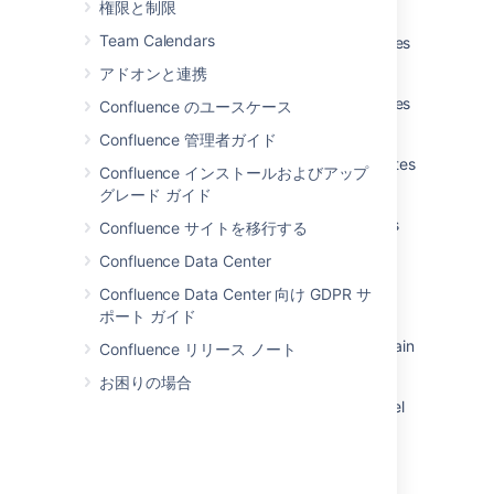
automatically gets sent (Google Chrome)
権限と制限
Team Calendars
Running Bamboo Data Center on a Kubernetes
cluster
アドオンと連携
Running Bamboo Data Center on a Kubernetes
Confluence のユースケース
cluster
Confluence 管理者ガイド
Running Data Center products on a Kubernetes
Confluence インストールおよびアップ
cluster
グレード ガイド
Running Crowd Data Center on a Kubernetes
Confluence サイトを移行する
cluster
Confluence Data Center
Running Bitbucket Data Center on a
Confluence Data Center 向け GDPR サ
Kubernetes cluster
ポート ガイド
Exploring the Jira Service Management domain
Confluence リリース ノート
model via the REST APIs
お困りの場合
Exploring the Jira Service Desk domain model
via the REST APIs