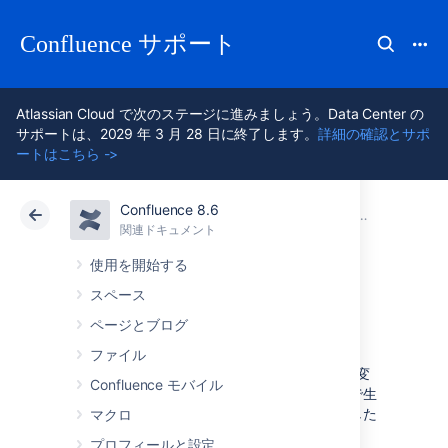
Confluence サポート
Atlassian Cloud で次のステージに進みましょう。Data Center の
サポートは、2029 年 3 月 28 日に終了します。
詳細の確認とサポ
ートはこちら ->
Confluence 8.6
アトラシアン サポート
Confluence 8.6
関連ドキュメント
ユーザー管
関連ドキュメント
クラウド
Data Center 8.6
使用を開始する
スペース
ユーザー名の変更
ページとブログ
ファイル
Confluence 管理者はユーザーのユーザー名を変
Confluence モバイル
更できます。ユーザー名の変更は様々な理由で生
じますが、たとえば、ユーザーが名前を変更した
マクロ
ときにも発生する場合があります。
プロフィールと設定