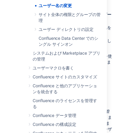
[
管理
]
> [
ユーザー管理
] を選択しま
ユーザー名の変更
す。
ユーザーを検索するか、
サイト全体の権限とグループの管
すべてのユーザー
を表示
理
を選択します。
編集するユーザーを選択し、
詳細の編集
を
ユーザー ディレクトリの設定
選択します。
Confluence Data Center でのシ
新しいユーザー名を入力して
送信
を選択し
ングル サインオン
ます。
システムおよび Marketplace アプリ
これ以後、対象ユーザーは新しいユーザー名を使
の管理
用して Confluence にログインする必要がありま
す。新しいユーザー名は、
ユーザーマクロを書く
@mentions
など、
Confluence 全体に反映されます。
Confluence サイトのカスタマイズ
Confluence と他のアプリケーショ
外部ディレクトリで管理さ
ンを統合する
れているユーザー
Confluence のライセンスを管理す
る
Confluence の内部ディレクトリでユーザーを管
Confluence データ管理
理していない場合でも、ユーザー名を変更できま
す。Confluence は
外部の
ユーザーを更新できま
Confluence の構成設定
せんが、
一部の
外部ディレクトリで生じたユーザ