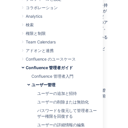
各アクティブユーザーは、一意のユーザー名を持
コラボレーション
つ必要があるため、2 人の
アクティブ
ユーザーが
Analytics
同じユーザー名を持つことはできません。ただ
し、
無効化されたユーザー
のユーザー名を別のア
検索
クティブユーザーに割り当てることはできます。
権限と制限
ユーザー名の変更手順はユーザーを管理している
Team Calendars
場所によって異なります。詳細は、「
ユーザー ディレクトリの設定
」を参照してくだ
アドオンと連携
さい。
Confluence のユースケース
Confluence 管理者ガイド
Confluence で管理されてい
Confluence 管理者入門
るユーザー
ユーザー管理
Confluence の内部ディレクトリでユーザーを管
ユーザーの追加と招待
理している場合、Confluence でユーザーの名前
を変更できます。ユーザー名の変更には、
ユーザーの削除または無効化
Confluence 管理者権限が必要です。
パスワードを復元して管理者ユー
ザー権限を回復する
ユーザー名の変更方法
ユーザーの詳細情報の編集