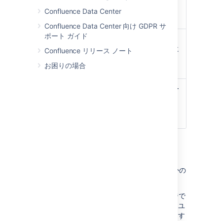
を変更したユーザーを検出しま
Confluence Data Center
す。
Confluence Data Center 向け GDPR サ
ポート ガイド
Atlassian
Crowdでユーザーの名前を変更
Crowd
すると、
Confluenceは自動的に
Confluence リリース ノート
2.7 以降
名前を変更したユーザーを検出
お困りの場合
します。
LDAP
LDAPディレクトリ内のユーザー
の名前を変更すると、
Confluenceは名前を変更したユ
ーザーを検出します。
注意
ユーザー名の変更について注意すべきいくつかの
重要な事：
メンションとページ履歴
– 現在のページで
ユーザーをメンションすると、自動的にユ
ーザーの新しいユーザー名が反映されます