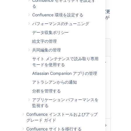
Confluence セキュリティを設定す
ー名の変更を検出します。
る
次の表は、外部ディレクトリでユーザー名を変更
Confluence 環境を設定する
し、その変更を Confluence に検出させることが
できる可能性のあるインスタンスを示していま
パフォーマンスのチューニング
す。
データ収集ポリシー
絵文字の管理
ユーザー
ディレク
ユーザー名を変更するところ
共同編集の管理
トリ
サイト メンテナンスで読み取り専用
LDAP 認
LDAPディレクトリ内のユーザー
モードを使用する
証を使用
の名前を変更すると、
Atlassian Companion アプリの管理
した内部
Confluenceは名前を変更したユ
ディレク
ーザーを検出します。
アトラシアンからの通知
トリ
注：「ログインユーザーのコピ
分析を管理する
ー」が有効になっている必要が
アプリケーション パフォーマンスを
あります。詳細は
監視する
ログインユーザーのコピー
を参
照してください。
Confluence インストールおよびアップ
グレード ガイド
Jira 6.1
Jiraでユーザーの名前を変更する
Confluence サイトを移行する
以降
と、Confluenceは自動的に名前