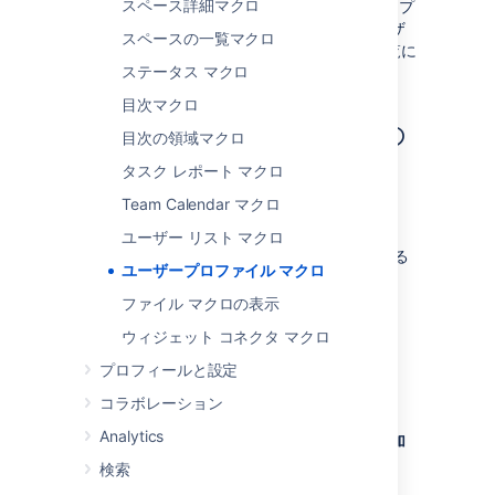
スペース詳細マクロ
Confluence の保存形式または wiki マークアップ
で使用されるパラメーター名がマクロ ブラウザ
スペースの一覧マクロ
で使用されるラベルと異なる場合、以下の一覧に
ステータス マクロ
括弧付きで表示されます (
)。
example
目次マクロ
このマクロを追加するその
目次の領域マクロ
他の方法
タスク レポート マクロ
Team Calendar マクロ
手入力でこのマクロを追加する
ユーザー リスト マクロ
「
{
」と入力してからマクロ名の入力を開始する
ユーザープロファイル マクロ
と、マクロの一覧が表示されます。
ファイル マクロの表示
ウィジェット コネクタ マクロ
プロフィールと設定
コラボレーション
Analytics
Wiki マークアップを使用してこのマクロを追加
する
検索