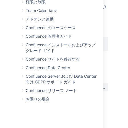
これは、エディタ外部 (スペースのサイドバー、
権限と制限
ヘッダー、フッターのカスタム コンテンツなど)
Team Calendars
でマクロを追加する場合に便利です。
アドオンと連携
マクロ名:
profile
Confluence のユースケース
マクロ本文:
なし。
Confluence 管理者ガイド
{profile:user=admin}
Confluence インストールおよびアップ
グレード ガイド
Confluence サイトを移行する
最終更新日: 2024 年 12 月 6 日
Confluence Data Center
Confluence Server および Data Center
向け GDPR サポート ガイド
この内容はお役に立ちました
はい
いいえ
か?
Confluence リリース ノート
お困りの場合
関連コンテンツ
Your user profile