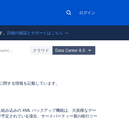
ログイン
ます。
詳細の確認とサポートはこちら ->
nce データ管理
クラウド
Data Center 8.5
こ
接続に関する情報を記載しています。
の
ペ
ー
ジ
 に組み込みの XML バックアップ機能は、大規模なデー
の
が予定されている場合、サードパーティー製の移行ツー
内
容