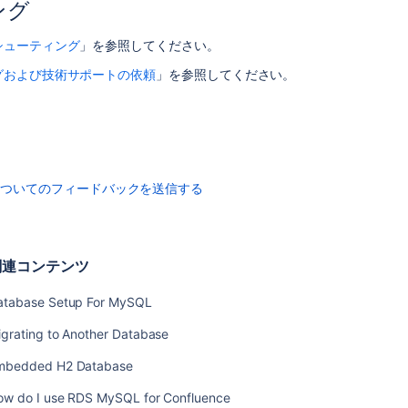
ング
ベ
ー
シューティング
」を参照してください。
ス
ド
グおよび技術サポートの依頼
」を参照してください。
ラ
イ
バ
デ
ー
タ
についてのフィードバックを送信する
ベ
ー
ス
接
関連コンテンツ
続
方
atabase Setup For MySQL
法
igrating to Another Database
デ
ー
mbedded H2 Database
タ
ow do I use RDS MySQL for Confluence
ベ