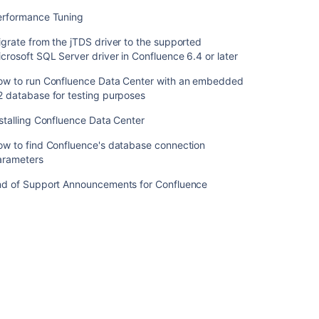
ー
erformance Tuning
ス
の
grate from the jTDS driver to the supported
ト
crosoft SQL Server driver in Confluence 6.4 or later
ラ
ブ
ow to run Confluence Data Center with an embedded
ル
 database for testing purposes
シ
stalling Confluence Data Center
ュ
ー
ow to find Confluence's database connection
テ
arameters
ィ
ン
nd of Support Announcements for Confluence
グ
こ
の
セ
ク
シ
ョ