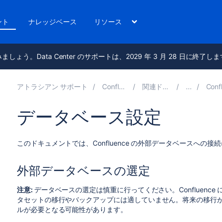
ント
ナレッジベース
リソース
進みましょう。Data Center のサポートは、2029 年 3 月 28 日に終了し
アトラシアン サポート
Confluence 8.5
関連ドキュメント
Conflue
データベース設定
このドキュメントでは、Confluence の外部データベースへの
外部データベースの選定
注意:
データベースの選定は慎重に行ってください。Confluence
タセットの移行やバックアップには適していません。将来の移行
ルが必要となる可能性があります。