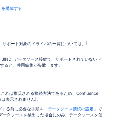
ス
ter を構成する
に
つ
い
て
デ
ー
。サポート対象のドライバの一覧については、｢
タ
ベ
 JINDI データソース接続で、サポートされていないド
ー
うとすると、共同編集が失敗します。
ス
の
セ
ッ
ト
。
これは推奨される接続方法であるため、Confluence
ア
れは表示されません)。
ッ
プ
アップする前に必要な手順を「
データソース接続の設定
」で
内のデータソースを検出した場合にのみ、データソースを使
デ
ー
タ