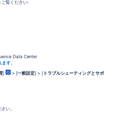
ご覧ください:
外
部
デ
ー
タ
ベ
ー
ス
e Data Center
の
れます
。
選
定
理
]
> [
一般設定
] > [
トラブルシューティングとサポ
組
み
込
み
H2
ださい。
デ
ー
タ
ベ
ー