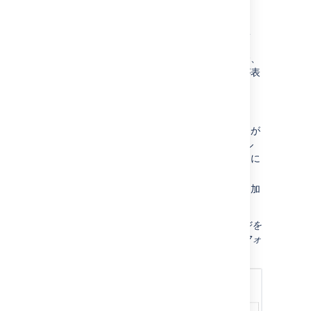
作成
] を選択します
。
使用する
スペース
と
テンプレート
を選択
し、
次へ
を選択します。
テンプレートに変数が含まれている場合、
フォーム変数に値を追加するフォームが表
示されます。
関連情報をフォーム フィールドに入力
し、
次へ
を選択します。
テンプレートをもとにした新しいページが
表示されます。情報をフォーム フィール
ドに追加した場合、ページのコンテンツに
はその情報が含まれます。
ページに名前を付けるか、必要な変更を加
え、
保存
をクリックします。
スクリーンショット：テンプレートからページを
作成する際に、テンプレート変数を表示するフォ
ーム