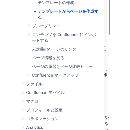
テンプレートの作成
について、詳細をご確認ください。
テンプレートからページを作成す
これらのテンプレートは、
る
Confluence Server および Data
ブループリント
Center では使用できません。
コンテンツを Confluence にインポ
ートする
テンプレートからページに
未定義のページのリンク
コピーされる情報
ページ情報を見る
ページの履歴とページ比較ビュー
テンプレートをもとにしてページを作成すると、
Confluence はテンプレートから次の内容や情報
Confluence マークアップ
を新しいページにコピーします。
ファイル
ラベル
Confluence モバイル
テキストとスタイル
マクロ
レイアウトと書式設定
プロフィールと設定
マクロ
埋め込み画像やその他のファイル。画像や
コラボレーション
他のファイルをテンプレートに添付できな
Analytics
いことにご注意ください。ただし、テンプ