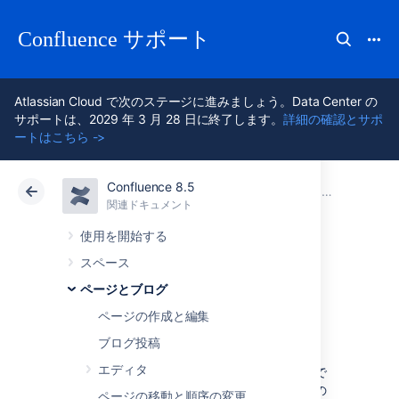
Confluence サポート
Atlassian Cloud で次のステージに進みましょう。Data Center の
サポートは、2029 年 3 月 28 日に終了します。
詳細の確認とサポ
ートはこちら ->
Confluence 8.5
アトラシアン サポート
Confluence 8.5
関連ドキュメント
ページ テン
関連ドキュメント
クラウド
Data Center 8.5
使用を開始する
スペース
テンプレートから
ページとブログ
ページを作成する
ページの作成と編集
ブログ投稿
エディタ
グローバル テンプレート（すべてのスペースで
利用可能）またはスペース テンプレート（その
ページの移動と順序の変更