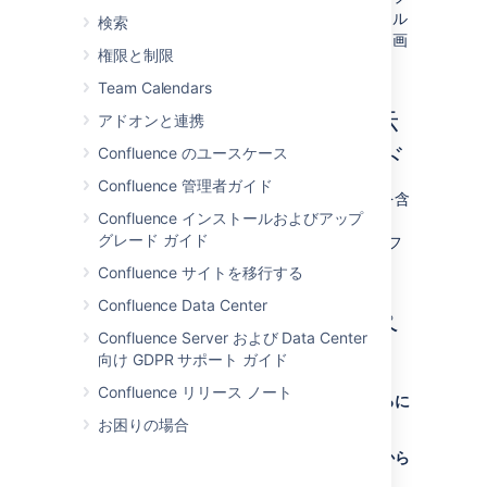
レートが他のページからの画像やファイル
検索
を表示している場合は、新しいページも画
権限と制限
像やファイルを表示します。
Team Calendars
テンプレートによって表示
アドオンと連携
されるフォーム フィールド
Confluence のユースケース
Confluence 管理者ガイド
テンプレートの作成者がテンプレートに変数を含
Confluence インストールおよびアップ
めている場合、ページを追加するときに、
グレード ガイド
Confluence は変数の値を指定するように促すフ
ォームを表示します。
Confluence サイトを移行する
Confluence Data Center
テンプレートを使用してペ
Confluence Server および Data Center
ージを作成する
向け GDPR サポート ガイド
Confluence リリース ノート
テンプレートをもとにして、ページを作成するに
は：
お困りの場合
Confluence ヘッダーで [
テンプレートから