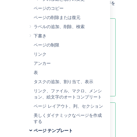
スペースだけで利用可能）をもとにしてページを
ページのコピー
作成できます。
ページの削除または復元
ラベルの追加、削除、検索
空白ページを素早く作成するには、
ヘッダーの [
作成
] ボタンをクリッ
下書き
クします。テンプレートからページ
ページの制限
を作成するには、[
テンプレートか
ら作成
] ボタンをクリックします。
リンク
アンカー
表
空白ページの作成
タスクの追加、割り当て、表示
テンプレートによる作成
リンク、ファイル、マクロ、メンシ
ョン、絵文字のオートコンプリート
ページ レイアウト、列、セクション
新しい Confluence テンプレートを
美しくダイナミックなページを作成
探すには:
Confluence Cloud では、
する
さまざまな種類のテンプレートが利
用できるようになりました。
ページ テンプレート
Confluence Cloud のテンプレート