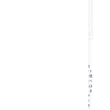
注意
ページ テンプレートは、ページを追加する場合
にのみ使用します。既存のページにテンプレート
を適用することはできません。テンプレートを使
用してページを追加した後は、テンプレートはペ
ージにリンクされなくなります。その後の編集は
すべて、テンプレートに反映されることはありま
せん。一部の Marketplace アプリには、拡張テ
ンプレート機能が用意されています。
Atlassian
Marketplace
でテンプレート アプリを検索でき