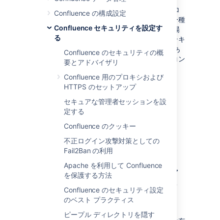
「Captcha」は、人間をウェブ スパイダーやロ
Confluence の構成設定
ボットなどの自動エージェントと区別できる一種
Confluence セキュリティを設定す
のテストです。Captcha が有効になっている場
る
合、ユーザーは歪んだ単語の画像を認識し、テキ
スト フィールドにその単語を入力する必要があ
Confluence のセキュリティの概
ります。これは人間にとっては簡単ですが、コン
要とアドバイザリ
ピュータにとっては非常に困難です。
Confluence 用のプロキシおよび
スクリーンショット：キャプチャ テストの例
HTTPS のセットアップ
セキュアな管理者セッションを設
定する
Confluence のクッキー
不正ログイン攻撃対策としての
Fail2Ban の利用
Apache を利用して Confluence
ログイン失敗に対するキャ
を保護する方法
プチャの有効化、無効化お
Confluence のセキュリティ設定
のベスト プラクティス
よび設定
ピープル ディレクトリを隠す