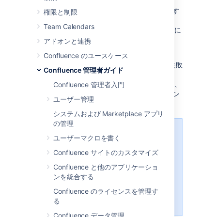
たあと、再度ログインしようとすると、
Confluence はユーザーに指定した単語を入力す
権限と制限
るよう求めるキャプチャ フォームを表示しま
Team Calendars
す。これによって Confluence のログイン画面に
対する総当たり攻撃を防ぐことができます。
アドオンと連携
同様に、REST API、XML-RPC、または SOAP
Confluence のユースケース
API エンドポイントを介した認証試行が 3 回失敗
Confluence 管理者ガイド
すると、Captcha が自動的に有効になります。
API エンドポイントを再度正常に呼び出すには、
Confluence 管理者入門
まず Web インターフェイスを使用してログイン
ユーザー管理
し、Captcha 認証を完了する必要があります。
システムおよび Marketplace アプリ
の管理
XML-RPC または SOAP API エンド
ユーザーマクロを書く
ポイント (Confluence 5.5 以降では
Confluence サイトのカスタマイズ
非推奨) では、エラー メッセージが
表示され、Web インターフェイス
Confluence と他のアプリケーショ
経由でログインするように指示され
ンを統合する
ます。一方、REST API エンドポイ
Confluence のライセンスを管理す
ントでは、Web ログインが完了す
る
るまで 401 エラーが返されます。
Confluence データ管理