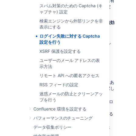
既定では、ログイン失敗に対するキャプチャは有
スパム対策のための Captcha (キ
効であり、ログイン失敗試行回数は 3 回に設定
ャプチャ) 設定
されています。
検索エンジンから外部リンクを非
ログイン失敗に対するキャプチャの有効化、無効
表示にする
化、設定の方法は、
ログイン失敗に対する Captcha
[
管理
設定を行う
]
を選択し、[
一般設定
] を選択し
ます。
XSRF 保護を設定する
左側のメニューから [
セキュリティ設定
]
ユーザーのメール アドレスの表
を選択します。
示方法
編集
を選択します。
リモート API への匿名アクセス
キャプチャを有効にするには、
[
ログイン時の CAPTCHA
] の横にあ
RSS フィードの設定
る [
有効
] チェックボックスを選択し
迷惑メールの防止とクリーンアッ
ます。
プを行う
[
認証試行の回数制限
] の横にあるロ
グイン失敗の最大回数を設定しま
Confluence 環境を設定する
す。ゼロより大きい数値を入力する
パフォーマンスのチューニング
必要があります。
データ収集ポリシー
Captcha を
無効にする
には、[
有効
] チェ
ックボックスを選択解除します。