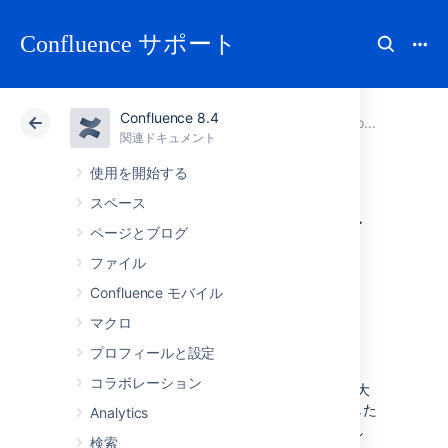
Confluence サポート
Confluence 8.4
アトラシアン サポート
Confluence 8.4
関連ドキュメント
Confluence セキュリティを設定する
関連ドキュメント
クラウド
Data Center 8.4
使用を開始する
スペース
ログイン失敗に対
ページとブログ
する Captcha 設定
ファイル
Confluence モバイル
を行う
マクロ
プロフィールと設定
システム管理者権限を持っている場合、
コラボレーション
Confluence の設定により、ログイン試行の最大
繰り返し回数を定めることができます。失敗した
Analytics
ログイン試行が一定回数（既定は 3 回）に達し
検索