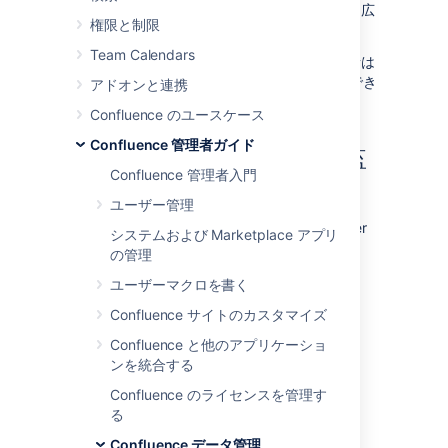
できますが、Data Center のほうがスコープは広
権限と制限
範囲になります。
Team Calendars
Data Center ライセンスでは、スペース管理者は
特定のスペースの監査ログを表示することもでき
アドオンと連携
ます。
Confluence のユースケース
Confluence 管理者ガイド
Server と Data Center での監
Confluence 管理者入門
査の主な違い
ユーザー管理
Confluence Server と Confluence Data Center
システムおよび Marketplace アプリ
では、監査機能の動作が異なります。
の管理
ユーザーマクロを書く
Data
Server で
機能
Center で
Confluence サイトのカスタマイズ
利用可能
利用可能
Confluence と他のアプリケーショ
適用領域
Yes
はい
ンを統合する
(fewer
Confluence のライセンスを管理す
coverage
る
areas than
Data
Confluence データ管理