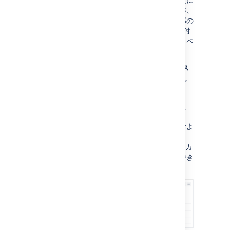
関連するイベント、スペース内のユーザー操作、
およびスペースのセキュリティに関連する一部の
イベント (たとえば、特定のスペースでの制限付
きページへのアクセスや権限付与に関連するイベ
ント) を記録します。
特定のスペースの監査ログを表示するには、[
ス
ペース ツール
] > [
監査ログ
] の順に選択します。
監査ログの検索と絞り込み
キーワードでログを検索し、日付、作成者、およ
びスペースで検索結果を絞り込むことができま
す。Data Center のライセンスがある場合は、カ
テゴリーおよび要約によるフィルタリングもでき
ます。