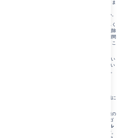
ズやパフォーマンスに影響を及ぼすことがありま
す。ご利用の Confluence インスタンスに
最適な保存期間の設定
の詳細をご確認ください。
保存期間を短くすることを決定した場合、新しく
設定された期間を超えるすべてのイベントが削除
され、ページに表示されなくなります。保存期間
を短くする前に、バックアップを作成しておくこ
とをおすすめします。
以前のバージョンの Confluence から移行してい
る場合、既定の保存期間は 20 年間です。新しい
Confluence インストールの場合は 3 年間です。
ログに記録するイベントの選択
ログに記録されるイベントは、特定の適用領域に
所属するカテゴリにまとめられています。
たとえば、インポートおよびエクスポート関連の
イベントは、"インポート/エクスポート" カテゴ
リに記録されます。このカテゴリは、"
ローカル
構成と管理
" カバレッジ エリアに属しています。