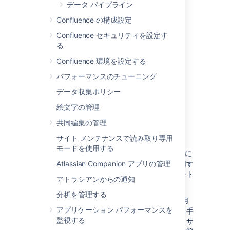
データ パイプライン
よび要約ごと
のフィルタリ
Confluence の構成設定
ング
Confluence セキュリティを設定す
る
フィルタリン
はい
はい
グした結果の
Confluence 環境を設定する
エクスポート
パフォーマンスのチューニング
スペース レベ
いいえ
はい
データ収集ポリシー
ルの監査ログ
絵文字の管理
共同編集の管理
監査ログの保存
サイト メンテナンスで読み取り専用
モードを使用する
Confluence は、データベースとログ ファイルに
監査ログを書き込みます。データベースを使用す
Atlassian Companion アプリの管理
ると、データを簡単に表示、検索、エクスポート
アトラシアンからの通知
できます。
分析を管理する
ログ ファイルがあれば、監査ログを長期保存用
アプリケーション パフォーマンスを
のデータベースから定期的にエクスポートする手
監視する
間が不要になります。なお、その主な目的は、サ