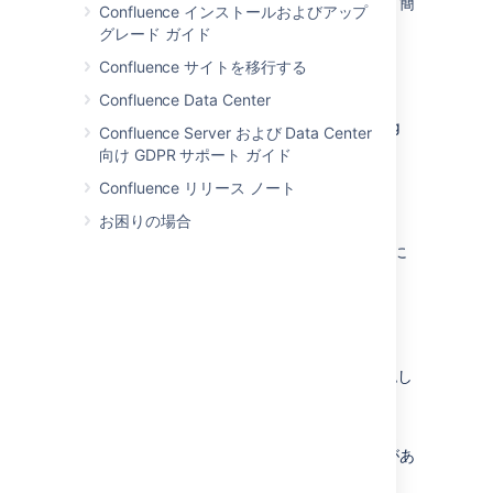
ードパーティ製のログ記録プラットフォームと簡
Confluence インストールおよびアップ
単に連携することです。
グレード ガイド
For Confluence Data Center clustered
Confluence サイトを移行する
instances, each node has its own log, which
Confluence Data Center
can be found in the
<home-
. The log
directory/log/audit directory>
Confluence Server および Data Center
is stored as a JSON file.
向け GDPR サポート ガイド
Confluence リリース ノート
監査ログの表示
お困りの場合
Confluence でグローバル監査ログを表示するに
は、次の手順を実行します。
[
管理
]
> [
一般設定
] に移動します。
Select
Audit log
.
イベントを選択して展開し、詳細を確認し
ます。
イベントに応じてさまざまな詳細が表示されま
す。これらには、以下のものが含まれることがあ
ります。