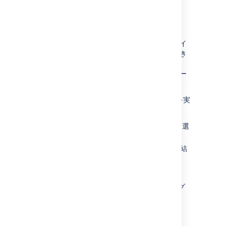
監査ログのエクスポート
最大 100,000 件の最新またはフィルター済みイ
ベントを CSV ファイルとしてエクスポートでき
ます。100,000 件以上のイベントがある場合、
最新の 100,000 件のイベントのみがエクスポー
トに含まれます。
監査ログをエクスポートするには、次の手順を実
行します。
[
監査ログ
] に移動し、[
エクスポート
] を選
択します。
最新の 10 万件またはフィルター済みの結
果のエクスポートを選択します。
[
エクスポート
] を選択して確定します。
スペース管理者も、スペース レベルの監査ログ
からエクスポートできます。
ログ設定の編集