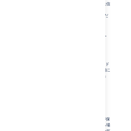
ードパーティのログ記録プラットフォームに送信
する必要があります。「
Confluence での監査ログの連携
」をご確認くだ
さい。
外部ソフトウェアと連携す
る (Data Center)
ログ ファイルを使用して、ELK、Splunk、
Sumologic、Amazon CloudWatch などのサード
パーティ製ツールと連携できます。連携の詳細に
ついては、「
Confluence での監査ログの連携
」
をご覧ください。
監査ログと移行
データベースの移行
データベースに 1000 万件を超えるイベントが保
存されていて、新しいデータベースに移行する場
合、最新の 1000 万件のみが移行され、残りのデ