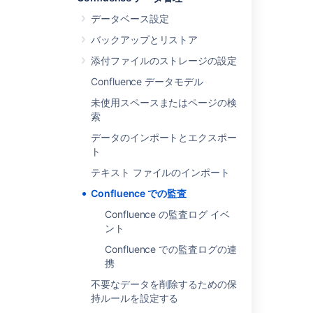
Center)
データベース設定
カバレッジ エ
No
はい
バックアップとリストア
リアの選択
(only
Base
添付ファイルのストレージの設定
or
Off
)
Confluence データモデル
データベース
はい
はい
未使用スペースまたはページの検
のログ保存期
索
間の設定
データのインポートとエクスポー
監査ログを 2
ト
いいえ
はい
か所で保存
テキスト ファイルのインポート
Confluence での監査
サードパーテ
いいえ
はい
ィ製の監視ツ
Confluence の監査ログ イベ
ールとの連携
ント
Confluence での監査ログの連
最新の 10 万
はい
はい
携
件の結果のエ
クスポート
不要なデータを削除するための保
持ルールを設定する
カテゴリーお
いいえ
はい