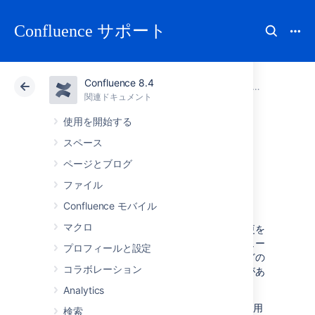
Confluence サポート
Confluence 8.4
アトラシアン サポート
Confluence 8.4
関連ドキュメント
Confluenc
関連ドキュメント
クラウド
Data Center 8.4
使用を開始する
スペース
Confluence での監
ページとブログ
査
ファイル
Confluence モバイル
マクロ
管理者は監査ログを利用して、サイトへの変更を
振り返ることができます。問題のトラブルシュー
プロフィールと設定
ティングをしたり、グローバル権限の変更などの
コラボレーション
重要なイベントの記録を保持したりする必要があ
る場合に便利です。
Analytics
この機能は Server と Data Center の両方で使用
検索