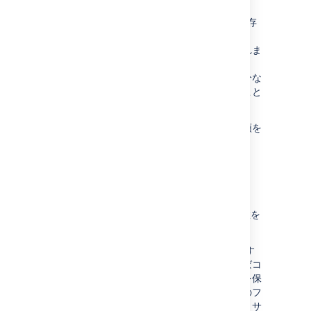
各ノードのローカル ホーム ディレクトリに保存
される監査ログ ファイルの数を選択できます。
デフォルトでは、100 件のファイルが保存されま
す。特に、ログ レベルを「高度」または「完
全」に設定している場合は、ファイル用に十分な
ディスク容量がプロビジョニングされていること
をご確認ください。
ファイルの保持設定を変更するには、次の手順を
実行します。
移動
その他のオプション
> [
設定
] の順に選択します。
ノードごとに保存するファイルの最大数を
入力し、[
保存
] を選択します。
ノードでログ ファイルの保存件数が上限に達す
ると、最も古いものが削除されます。たとえばコ
ンプライアンスなどの目的で、これらのログを保
持する必要がある場合は、このディレクトリのフ
ァイルを手動で定期的にバックアップするか、サ