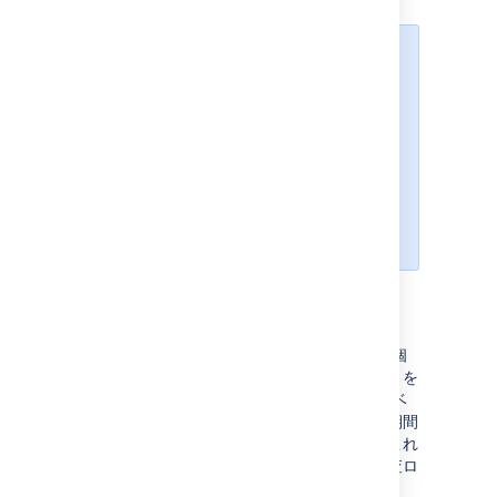
クエリは 100 文字の長さまで可能
です。
検索処理を高速化するため、
最新の 100 万件のイベントのみが
検索されます。この検索の実行後、
データベースのフル検索の実行を選
択できます。大規模な、またはアク
セス数が多い Confluence サイトで
は、フル検索の実行には時間がかか
ることがあります。
特定のイベントが見つからない場合
カバレッジ レベルを変更すると、記録される個
別のイベントも変更されます。特定のイベントを
見つけることができない場合、カバレッジ レベ
ルが変更されていて、対象のイベントがその期間
に記録されていなかった可能性があります。これ
が発生しているかどうかを確認するには、監査ロ
グの設定イベントを確認します。