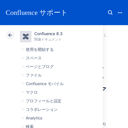
Confluence サポート
Confluence 8.3
アトラシアン サポート
Confluence 8.3
関連ドキュメント
サイトお
関連ドキュメント
クラウド
Data Center 8.3
使用を開始する
スペース
カスタマイズ済み
ページとブログ
のサイトとスペー
ファイル
Confluence モバイル
ス レイアウトのア
マクロ
ップグレード
プロフィールと設定
コラボレーション
Analytics
Confluence の進化に伴い、それぞれのページの
検索