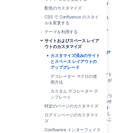
カスタム レイアウトを最適用するために必要な
配色のカスタマイズ
ものは、次のとおりです。
CSS で Confluence のスタイ
Confluence の現在のバージョンからカス
ルを変更する
タム レイアウトを取得します。
カスタマイズを新しいデフォルト レイア
テーマを利用する
ウトに再適用します。
サイトおよびスペース レイア
ウトのカスタマイズ
ステップ 1.カスタム レイア
カスタマイズ済みのサイト
とスペース レイアウトの
ウトを取得する
アップグレード
各 Confluence サイトまたはスペース レイアウト
デコレーター マクロの使
に適用した各カスタマイズの記録を付けることが
用方法
理想的です。
カスタム デコレーター テ
そうでない場合、次の方法でカスタマイズを見つ
ンプレート
けることができます。この方法では、すべてのサ
特定のページのカスタマイズ
イト レベルおよびスペース レベルのレイアウト
を Confluence サイトから単一出力として抽出し
ログインページのカスタマイ
ます。この出力から、カスタマイズを特定するこ
ズ
とができます。
Confluence インターフェイス