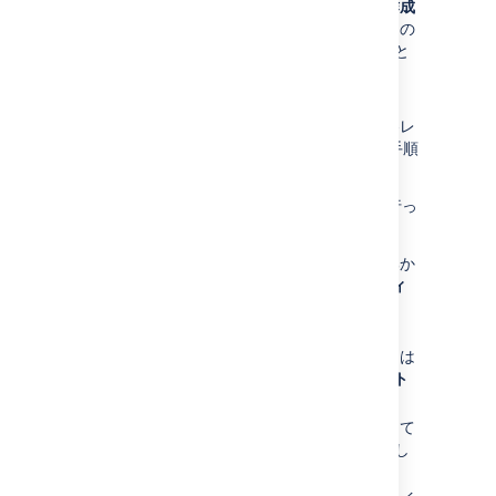
同じレイアウトの隣にある
カスタムの作成
をクリックし、新しい既定レイアウト内の
適切な場所に (コピーして貼り付けること
で) カスタマイズを再適用します。
[
保存
] ボタンをクリックします。
カスタマイズを再適用する必要のある各レ
イアウトに対し、ステップ 4 からこの手順
を繰り返します。
スペース固有のレイアウトのカスタマイズを行っ
た場合。
スペースに移動して、サイドバーの下部か
ら、
スペース ツール
>
ルックアンドフィ
ール
を選択します。
レイアウト
を選択します。デコレーターは
サイト
、
コンテンツ
および
エクスポート
レイアウトにグループ化されます。
すべてのカスタマイズが利用可能になって
いることを確認します (できればコピーし
て貼り付けることができる形式で)。