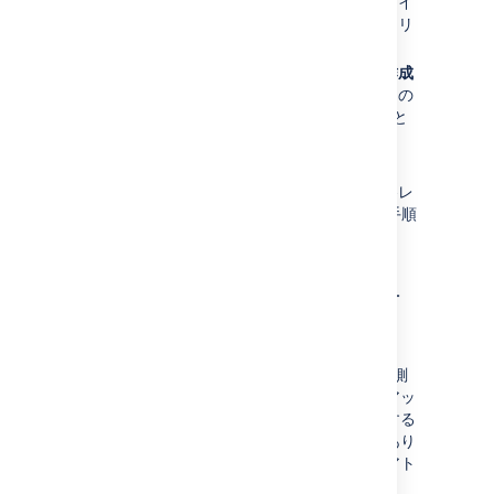
カスタマイズを再適用する必要のあるレイ
アウトの隣にある、
既定のリセット
をクリ
ックします。
同じレイアウトの隣にある
カスタムの作成
をクリックし、新しい既定レイアウト内の
適切な場所に (コピーして貼り付けること
で) カスタマイズを再適用します。
[
保存
] ボタンをクリックします。
カスタマイズを再適用する必要のある各レ
イアウトに対し、ステップ 5 からこの手順
を繰り返します。
ステップ 3.変更を慎重にテ
ストする
変更は、Confluence の今後のバーションで予測
できない相互作用を与える場合があります。アッ
プグレードする場合、稼働中のサイトに展開する
前に、常にカスタム変更をテストする必要があり
ます。これらの変更のテストとデプロイは、アト
ラシアン サポートの範囲外です。