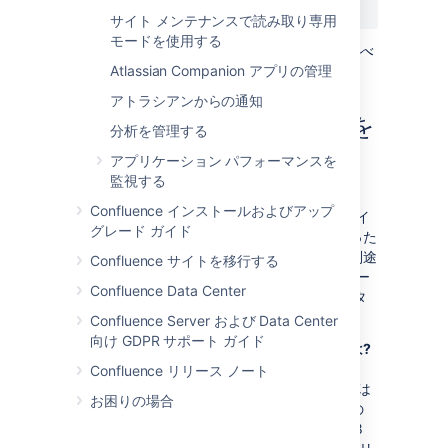
サイト メンテナンスで読み取り専用
モードを使用する
この例は、
MySQL
でテストされましたが、すべ
ての SQL データベースに適用可能です。
Atlassian Companion アプリの管理
アトラシアンからの通知
ステップ 2. カスタマイズを
分析を管理する
再適用する
アプリケーション パフォーマンスを
監視する
Confluence を別のメジャー リリースの
Confluence インストールおよびアップ
Confluence にアップグレードする際には、サイ
グレード ガイド
ト全体またはスペース固有のレイアウトへ行った
カスタマイズを再適用する必要があります。別途
Confluence サイトを移行する
明記されていない限り、Confluence のマイナー
Confluence Data Center
リリース アップグレードを実施した後、カスタ
マイズを再適用する必要があります。
Confluence Server および Data Center
向け GDPR サポート ガイド
「メジャー」および「マイナー」リリースとは?
メジャー リリースは、アップグレード後に
Confluence リリース ノート
Confluence のバージョン番号の 1 桁目、または
お困りの場合
小数点第 1 桁目の後 1 番目の桁数が異なるもの
です (例: Confluence 3.0 から 3.1、または 2.8