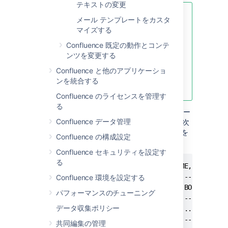
テキストの変更
この方法は、次のような場合に便利
メール テンプレートをカスタ
です。
マイズする
スペース レイアウトをカスタマ
Confluence 既定の動作とコンテ
イズした多くのスペースがあ
ンツを変更する
る。
Confluence と他のアプリケーショ
サイトまたはスペース レイアウ
ンを統合する
トの個別記録がない。
Confluence のライセンスを管理す
る
カスタム レイアウトは、Confluence データベー
Confluence データ管理
ス内の
テーブルに保存されます。次
DECORATOR
のような SQL を使用してレイアウトのソースを
Confluence の構成設定
(選択) できます。
SELECT
Confluence セキュリティを設定す
る
mysql> select SPACEKEY,DECORATORNAME,BODY from
+----------+---------------------+------+

Confluence 環境を設定する
| SPACEKEY | DECORATORNAME       | BODY |

パフォーマンスのチューニング
+----------+---------------------+------+

データ収集ポリシー
| NULL     | decorators/main.vmd | ...  |

+----------+---------------------+------+

共同編集の管理