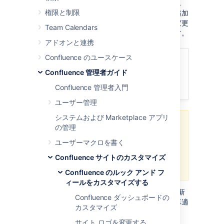
レンダリングを促す、既定のサイトとスペース
権限と制限
レイアウトも進化しています。新しい機能が追加
され、現在の機能が変更されると、これらの変更
Team Calendars
に対応するよう既定レイアウトも変更されます。
アドオンと連携
Confluence のユースケース
関連ページ
Confluence 管理者ガイド
サイトおよびスペース レイアウトの
カスタマイズ
Confluence 管理者入門
ユーザー管理
システムおよび Marketplace アプリ
以前の Confluence バージョンの既
の管理
定に基づいた
カスタム レイアウト
ユーザーマクロを書く
を使用している場合は、
機能性が破
損したり
、
優れた新しい機能が失わ
Confluence サイトのカスタマイズ
れる
リスクがあります。
Confluence のルック アンド フ
ィールをカスタマイズする
Confluence の新しいリリースではそれぞれ、新
Confluence ダッシュボードの
しい既定テンプレートに対して行った変更を再適
カスタマイズ
用してください。
サイト ロゴを変更する