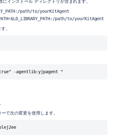
変数にインストール ディレクトリが含まれます。
グ
イ
RY_PATH:/path/to/yourKitAgent
ン
PATH=$LD_LIBRARY_PATH:/path/to/yourKitAgent
の
ます。
イ
ン
ス
ト
ー
ル
関
連
コ
ン
。
テ
ン
ーターで次の変更を使用します。
ツ
Can't
access