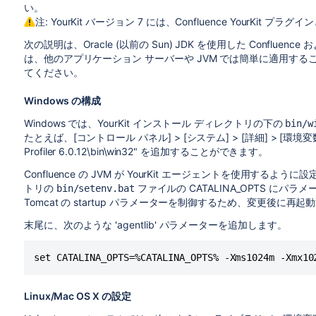
い。
注: YourKit バージョン 7 には、Confluence YourKit 
次の説明は、Oracle (以前の Sun) JDK を使用した Conflue
は、他のアプリケーション サーバーや JVM では簡単に適用すること
てください。
Windows の構成
Windows では、YourKit インストール ディレクトリの下の
bin/w
たとえば、[コントロール パネル] > [システム] > [詳細] > [環境変数] 経由で
Profiler 6.0.12\bin\win32" を追加することができます。
Confluence の JVM が YourKit エージェントを使用するよう
トリの
ファイルの CATALINA_OPTS に
bin/setenv.bat
Tomcat の startup パラメーターを制御するため、変更後に
末尾に、次のような 'agentlib' パラメーターを追加します。
Linux/Mac OS X の設定