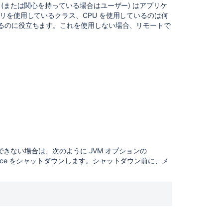
02291:
(または関心を持っている場合はユーザー) はアプリケ
integrity
リを使用しているクラス、CPU を使用しているのは何
constraint
るのに役立ちます。これを使用しない場合、リモートで
How
to
use
the
Hipchat
Server
Support
Toolkit
Understanding
Error,
Simple,
ーできない場合は、次のように JVM オプションの
Command,
fluence をシャットダウンします。シャットダウン前に、メ
and
Build
logs
lines,
and
Script