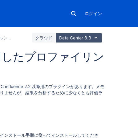
ログイン
ポートの依頼
クラウド
Data Center 8.3
を使用したプロファイリン
こ
nfluence 2.2 以降用のプラグインがあります。メモ
の
ありませんが、結果を分析するために少なくとも評価ラ
ペ
ー
ジ
の
内
容
インストール手順に従ってインストールしてくださ