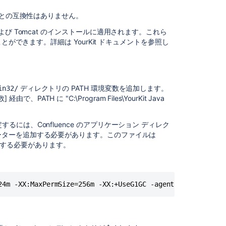
JVM
プラグインとの互換性はありません。
で
YourKit
nce および Tomcat のインストールに適用されます。これら
を
ができます。詳細は YourKit ドキュメントを参照し
構
成
す
る
ディレクトリの PATH 環境変数を追加します。
in32/
パ
、PATH に "C:\Program Files\YourKit Java
フ
ォ
に設定するには、Confluence のアプリケーション ディレク
ー
パラメーターを追加する必要があります。このファイルは
マ
再起動する必要があります。
ン
ス
の
影
響
YourKit
プ
ラ