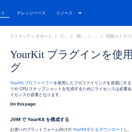
ント
ナレッジベース
リソース
アトラシアン サポート
Confluence 8.3
関連ドキュメント
問題のトラブルシューティングおよび技術サ
YourKit プラグイン
グ
YourKit プロファイラー
を使用したプロファイリングを容易にする Co
リや CPU スナップショットを生成するためにライセンスは必要
イセンスが必要となります。
On this page:
JVM で YourKit を構成する
お使いのプラットフォーム向けの
YourKit 6.0 をダウンロード
し、