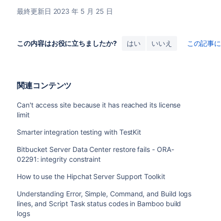
最終更新日 2023 年 5 月 25 日
この内容はお役に立ちましたか?
はい
いいえ
この記事
関連コンテンツ
Can't access site because it has reached its license
limit
Smarter integration testing with TestKit
Bitbucket Server Data Center restore fails - ORA-
02291: integrity constraint
How to use the Hipchat Server Support Toolkit
Understanding Error, Simple, Command, and Build logs
lines, and Script Task status codes in Bamboo build
logs