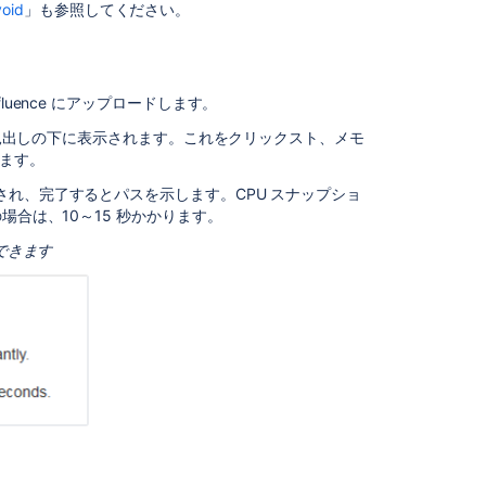
site
void
」も参照してください。
because
it
has
reached
luence にアップロードします。
its
理」見出しの下に表示されます。これをクリックスト、メモ
license
れます。
limit
れ、完了するとパスを示します。CPU スナップショ
Smarter
場合は、10～15 秒かかります。
integration
testing
できます
with
TestKit
Bitbucket
Server
Data
Center
restore
fails
-
ORA-