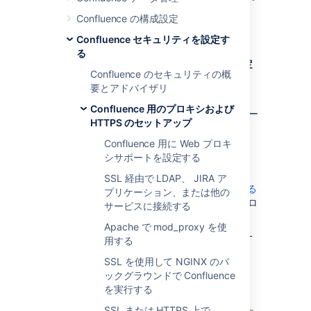
数ドメインにまたがる
Confluence の構成設定
Confluence にアクセスする
Confluence セキュリティを設定す
る
複数のドメインにまたがる Confluence を設定
Confluence のセキュリティの概
する方法
要とアドバイザリ
DNS エントリー マッピング
http://wiki
Confluence 用のプロキシおよび
を、外部から見える Confluence サーバー
HTTPS のセットアップ
の IP アドレスに追加します。
Confluence 用に Web プロキ
Confluence の
サーバー ベース URL
を
シサポートを設定する
http://wiki.domain.com
に設定します。
「
SSL 経由で LDAP、 JIRA ア
Apache の後ろで Confluence を実行する
プリケーション、または他の
」の手順を使用して、Apache HTTP プロ
サービスに接続する
キシを追加します。
Apache で mod_proxy を使
mod_rewrite
モジュールを追加して URL
用する
を変更します。
SSL を使用して NGINX のバ
ックグラウンドで Confluence
更に詳しい情報
を実行する
SSL または HTTPS 上で