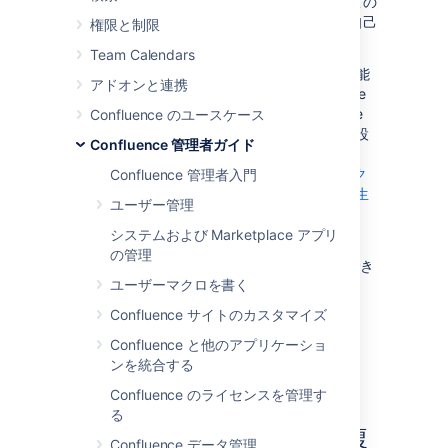
を支援することについては保証できません。この
資料は情報提供のみを目的としているため、自己
権限と制限
責任で使用されるようご注意ください。
Team Calendars
Confluence が異なるドメイン名でアクセス可能
アドオンと連携
な場合、適切に機能させるために、Confluence
には URL の書き換えが必要です。 Confluence
Confluence のユースケース
を URL の書き換え
なし
で複数のドメイン用に設
Confluence 管理者ガイド
定すると、数々のエラーが発生します。「
サーバーのベース URL が Confluence へのアク
Confluence 管理者入門
セスに使用される URL と一致しない場合に発生
ユーザー管理
するさまざまな問題
」を参照してください。
システムおよび Marketplace アプリ
の管理
異なるドメインから Confluence にアクセスでき
ユーザーマクロを書く
る理由の例は以下のとおりです。
Confluence サイトのカスタマイズ
内部ネットワークから：
http://wiki
Confluence と他のアプリケーショ
外部から見えるドメイン：
ンを統合する
http://wiki.domain.com
Confluence のライセンスを管理す
る
URL 書き換えを使用して複
Confluence データ管理