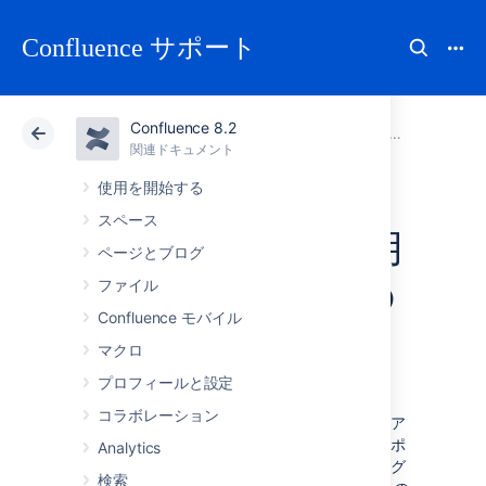
Confluence サポート
Confluence 8.2
アトラシアン サポート
Confluence 8.2
関連ドキュメント
Confluen
関連ドキュメント
クラウド
Data Center 8.2
使用を開始する
スペース
mod_rewrite を使用
ページとブログ
して Confluence の
ファイル
Confluence モバイル
URL を変更する
マクロ
プロフィールと設定
注意：
このページでは Confluence 自体ではな
コラボレーション
く、Apache の設定について説明しています。ア
トラシアンはこの設定による Confluence をサポ
Analytics
ートしますが、Apache に関する問題のデバッグ
検索