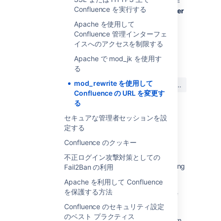
Apache の mod_rewrite
のと同様の方法で動作
Confluence を実行する
する Java web フィルターは、
UrlRewriteFilter
に興味があります。
Apache を使用して
Confluence 管理インターフェ
イスへのアクセスを制限する
Last modified on Mar 31, 2023
Apache で mod_jk を使用す
る
この内容はお役に立ちました
mod_rewrite を使用して
はい
いいえ
か?
Confluence の URL を変更す
る
セキュアな管理者セッションを設
定する
関連コンテンツ
Confluence のクッキー
Configuring the Server Base URL
不正ログイン攻撃対策としての
The Specified Base URL Changed When Trying
Fail2Ban の利用
To Configure Application Link
Apache を利用して Confluence
を保護する方法
Can't check base URL warning in Confluence
6.6 or later
Confluence のセキュリティ設定
のベスト プラクティス
How to check if Confluence is accessible from