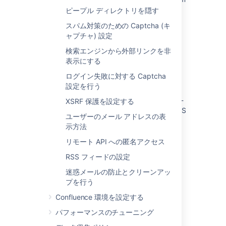
the internet
ピープル ディレクトリを隠す
スパム対策のための Captcha (キ
Configure CORS for specific URLs in
ャプチャ) 設定
Confluence 7.15+
検索エンジンから外部リンクを非
Possible Confluence and Synchrony
表示にする
Configurations
ログイン失敗に対する Captcha
Configuring the Allowlist
設定を行う
Confluence interface not rendering properly -
XSRF 保護を設定する
HTTP 404 or 500 errors when loading CSS/JS
ユーザーのメール アドレスの表
示方法
How do I allow other users to access my
localhost evaluation instance of Confluence?
リモート API への匿名アクセス
Getting CORS errors when accessing
RSS フィードの設定
Confluence resources
迷惑メールの防止とクリーンアッ
プを行う
Confluence 環境を設定する
パフォーマンスのチューニング
Powered by
Confluence
and
Scroll Viewport
.