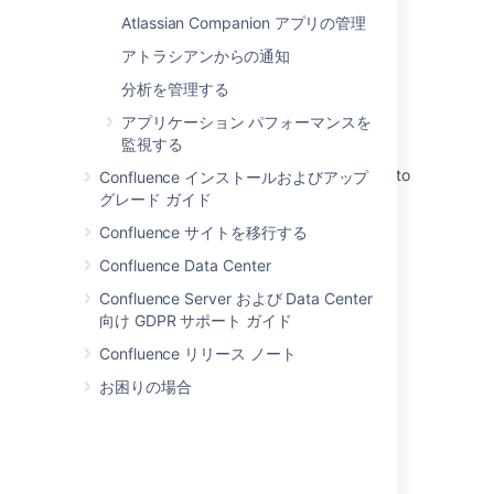
関連コンテンツ
Atlassian Companion アプリの管理
アトラシアンからの通知
Welcome to Confluence
分析を管理する
Explore Confluence administration
アプリケーション パフォーマンスを
Confluence Setup Guide
監視する
Excessive <ul><li> tags causing PDF Export to
Confluence インストールおよびアップ
Fail and CPU spike
グレード ガイド
Confluence サイトを移行する
What is Confluence Cloud?
Confluence Data Center
HTTP Response Code Definitions
Confluence Server および Data Center
A customer has reported translation error in
向け GDPR サポート ガイド
Dutch language for Confluence "Features"
Confluence リリース ノート
General settings.
お困りの場合
Earn the Confluence Essentials certification
What is Confluence?
Use Confluence analytics to monitor spaces