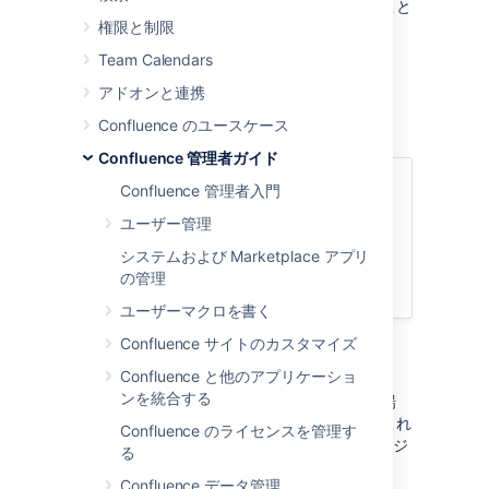
外部サイトに簡単にインデックスを作成すること
権限と制限
はできませんが、
代替手段が 2 つあります。
Team Calendars
Confluence に外部ページを埋め込む
Confluence 検索を置き換える
アドオンと連携
Confluence のユースケース
Confluence 管理者ガイド
関連ページ
Confluence 管理者入門
Confluence のインデックス作成用に
ユーザー管理
外部検索ツールを設定する
システムおよび Marketplace アプリ
Confluence 検索とインデックスを設
の管理
定する
ユーザーマクロを書く
Confluence サイトのカスタマイズ
Confluence に外部ページを埋め込む
Confluence と他のアプリケーショ
ンを統合する
インデックスを作成する外部サイトが少数の場
合、
HTML インクルードマクロ
を有効にし、これ
Confluence のライセンスを管理す
を使用して外部コンテンツを Confluence ページ
る
に埋め込むことをお勧めします。
Confluence データ管理