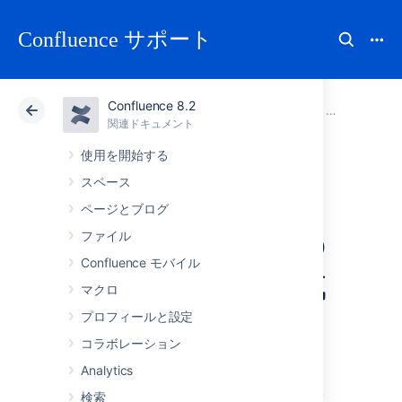
Confluence サポート
Confluence 8.2
アトラシアン サポート
Confluence 8.2
関連ドキュメント
Conflue
関連ドキュメント
クラウド
Data Center 8.2
使用を開始する
スペース
Confluence を設定
ページとブログ
して外部サイトの
ファイル
Confluence モバイル
インデックス作成
マクロ
を行う
プロフィールと設定
コラボレーション
Analytics
Confluence では
Lucene
検索が動作するため、
検索