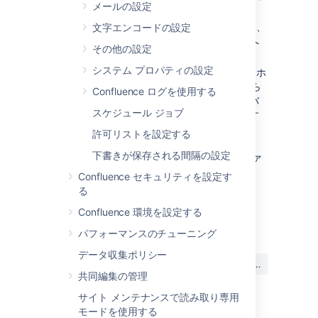
メールの設定
とに注意してください。
検索フロントエンドにリンクするように、
文字エンコードの設定
サイト レイアウトを編集
して内部検索へ
その他の設定
の参照を置換します。
システム プロパティの設定
検索フロントエンドを含む別のサイトをホ
ストします。Confluence 以下のパスから
Confluence ログを使用する
見えるように、アプリケーション サーバ
スケジュール ジョブ
ー内の適切なコンテキスト パスに挿入す
ることをお勧めします。Tomcat は
許可リストを設定する
Confluence のパスを Confluence
下書きが保存される間隔の設定
install\confluence\WEBINF\web.xml ファ
イルから設定します。
Confluence セキュリティを設定す
る
Confluence 環境を設定する
Last modified on Mar 31, 2023
パフォーマンスのチューニング
データ収集ポリシー
この内容はお役に立ちました
はい
いいえ
か?
共同編集の管理
サイト メンテナンスで読み取り専用
モードを使用する