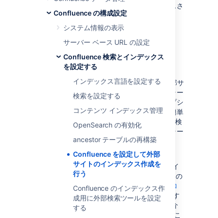
外部サイトの実際のコンテンツはインデックスさ
Confluence の構成設定
れません。
システム情報の表示
サーバー ベース URL の設定
Confluence 検索を置き換える
Confluence 検索とインデックス
を設定する
独自のプログラマー リソースを使用して、
インデックス言語を設定する
Confluence の内部検索を、Confluence と外部サ
イトの両方のインデックスを作成するクローラー
検索を設定する
に置き換えることができます。この高度なオプシ
コンテンツ インデックス管理
ョンは、内部の検索エンジンを修正するより簡単
です。すべてのページから Confluence の内部検
OpenSearch の有効化
索を削除し、内部結果ページを独自のクローラー
ancestor テーブルの再構築
フロントエンドに置き換える必要があります。
Confluence を設定して外部
代わりの統合検索エンジンを、
サイトのインデックス作成を
Confluence サイトおよび他のサイトのイ
行う
ンデックスを作成するように設定し、その
結果を提供します。
オープンソース クロ
Confluence のインデックス作
ーラー
などの web クローラーをホストす
成用に外部検索ツールを設定
る必要があります。
Confluence API
を介
する
して Confluence 内で検索を実施できるこ