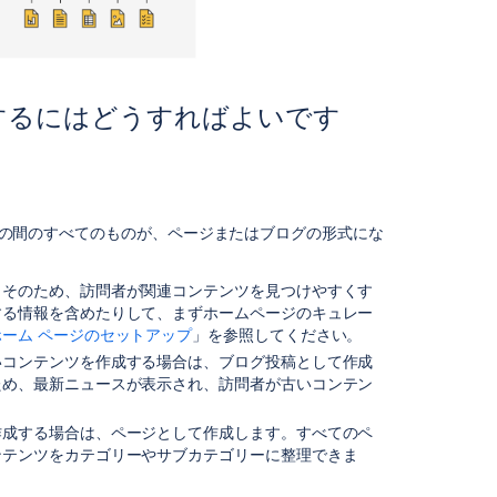
ス
ペ
ー
ス
内
するにはどうすればよいです
で
コ
ン
テ
ン
ツ
よびその間のすべてのものが、ページまたはブログの形式にな
を
整
。そのため、訪問者が関連コンテンツを見つけやすくす
理
する情報を含めたりして、まずホームページのキュレー
す
ーム ページのセットアップ
」を参照してください。
る
いコンテンツを作成する場合は、ブログ投稿として作成
に
ため、最新ニュースが表示され、訪問者が古いコンテン
は
。
ど
う
作成する場合は、ページとして作成します。すべてのペ
す
ンテンツをカテゴリーやサブカテゴリーに整理できま
れ