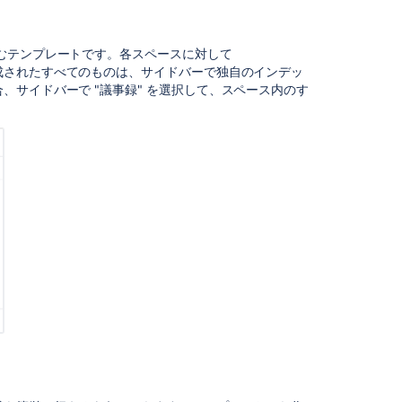
ブ
ル
ー
むテンプレートです。各スペースに対して
プ
成されたすべてのものは、サイドバーで独自のインデッ
リ
、サイドバーで "議事録" を選択して、スペース内のす
ン
ト
の
使
用
テ
ン
プ
レ
ー
ト
か
ら
作
成
マ
ク