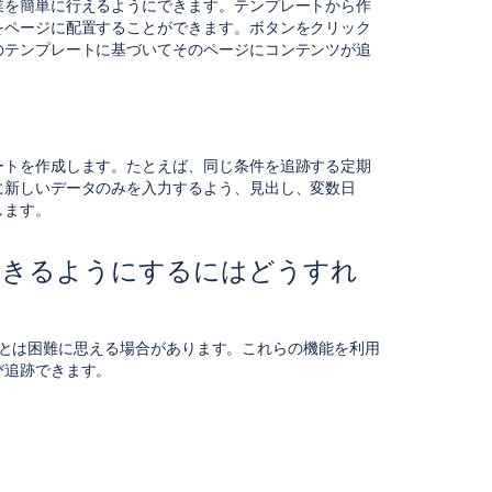
業を簡単に行えるようにできます。テンプレートから作
ロ
をページに配置することができます。ボタンをクリック
のテンプレートに基づいてそのページにコンテンツが追
独
自
の
ペ
ー
ジ
ートを作成します。たとえば、同じ条件を追跡する定期
テ
に新しいデータのみを入力するよう、見出し、変数日
ン
します。
プ
レ
できるようにするにはどうすれ
ー
ト
の
作
することは困難に思える場合があります。これらの機能を利用
成
び追跡できます。
自
分
の
チ
ー