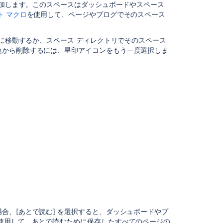
追加します。このスペースはダッシュボードやスペース
ム
ト マクロ
を使用して、ページやブログでそのスペース
が
重
要
スに移動するか、スペース ディレクトリでそのスペース
事
覧から削除するには、星印アイコンをもう一度選択しま
項
を
常
に
把
握
で
き
る
よ
う
に
す
る
に
は
合、[あとで読む] を選択すると、ダッシュボードやプ
ど
使用して、あとで読むために保存したすべてのページの