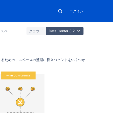
ログイン
スペース
クラウド
Data Center 8.2
こ
するための、スペースの整理に役立つヒントをいくつか
の
ペ
ー
ジ
の
内
容
マ
イ