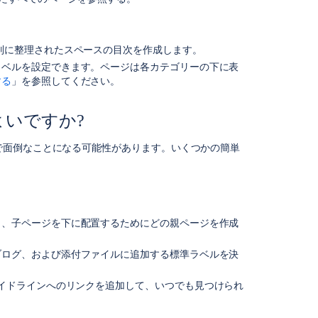
ば
よ
い
で
別に整理されたスペースの目次を作成します。
す
ラベルを設定できます。ページは各カテゴリーの下に表
か?
する
」を参照してください。
ガ
イ
よいですか?
ド
ラ
で面倒なことになる可能性があります。いくつかの簡単
イ
ン
セ
ッ
ト
う、子ページを下に配置するためにどの親ページを作成
の
作
ブログ、および添付ファイルに追加する標準ラベルを決
成
ペ
イドラインへのリンクを追加して、いつでも見つけられ
ー
ジ