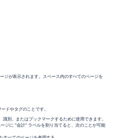
ラ
ベ
ル
の
使
用
ス
ペ
ー
ス
を
 ページが表示されます。スペース内のすべてのページを
整
理
す
る
に
は
ワードやタグのことです。
ど
を分類、識別、またはブックマークするために使用できます。
う
ジに "会計" ラベルを割り当てると、次のことが可能
す
れ
いたすべてのページを参照する。