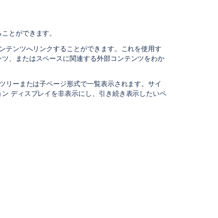
ば
よ
い
で
ることができます。
す
コンテンツへリンクすることができます。これを使用す
か?
ンツ、またはスペースに関連する外部コンテンツをわか
ペ
ー
 ツリーまたは子ページ形式で一覧表示されます。サイ
ジ
ン ディスプレイを非表示にし、引き続き表示したいペ
と
ブ
ロ
グ
サ
イ
ド
バ
ー
の
設
定