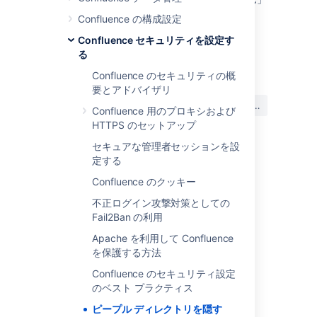
というエラーが表示されます。
Confluence の構成設定
Confluence セキュリティを設定す
る
最終更新日: 2024 年 12 月 6 日
Confluence のセキュリティの概
要とアドバイザリ
この内容はお役に立ちました
はい
いいえ
Confluence 用のプロキシおよび
か?
HTTPS のセットアップ
セキュアな管理者セッションを設
定する
関連コンテンツ
Confluence のクッキー
How to hide the People Directory from a
不正ログイン攻撃対策としての
Confluence group
Fail2Ban の利用
Edit User Details
Apache を利用して Confluence
を保護する方法
Configuring User Directories
Confluence のセキュリティ設定
Configuring the Internal Directory
のベスト プラクティス
ピープル ディレクトリを隠す
Adding or Removing Users in Groups