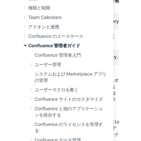
匿名ユーザーの
ユーザー ディレクトリを無
効化する
には:
権限と制限
Team Calendars
アドオンと連携
Confluence のユースケース
全ユーザー ディレクトリを無効化するに
は:
Confluence 管理者ガイド
Confluence 管理者入門
-Dconfluence.disable.peopledirectory.all=true
ユーザー管理
システムおよび Marketplace アプリ
この回避策により、全ユーザー向けのダッシュボ
の管理
ードにユーザー ディレクトリが表示されなくな
ユーザーマクロを書く
りますが、"ユーザー" ブレッドクラム リンクは
引き続きユーザー プロファイルの左上隅に表示
Confluence サイトのカスタマイズ
されます。
Confluence と他のアプリケーショ
ンを統合する
リンクは
<CONFLUENCE_INSTALL>/browsepeople.action
Confluence のライセンスを管理す
に移動します。Confluence 管理者は引き続きア
る
クセスできますが、エンドユーザーがこのリンク
Confluence データ管理
にアクセスしようとすると「権限がありません」