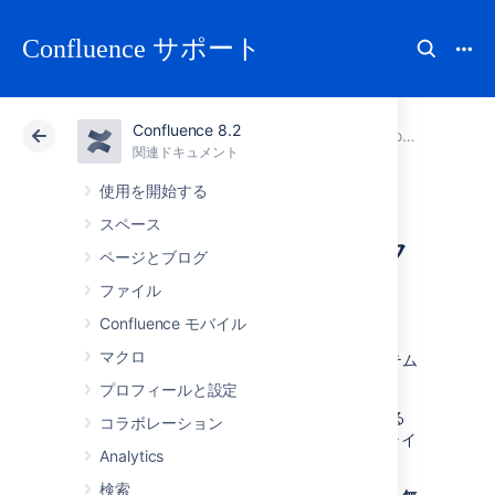
Confluence サポート
Confluence 8.2
アトラシアン サポート
Confluence 8.2
関連ドキュメント
Confluence セキュリティを設定する
関連ドキュメント
クラウド
Data Center 8.2
使用を開始する
スペース
ピープル ディレク
ページとブログ
トリを隠す
ファイル
Confluence モバイル
マクロ
ユーザー ディレクトリ
には Confluence システム
内のすべてのユーザーのリスト
があります。
プロフィールと設定
ユーザー ディレクトリを無効化する必要がある
コラボレーション
場合、アプリケーションサーバーのコマンドライ
Analytics
ンで
次のシステムプロパティを設定します。
検索