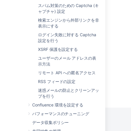
スパム対策のための Captcha (キ
Delete or Disable Users
ャプチャ) 設定
Search the People Directory
検索エンジンから外部リンクを非
表示にする
Disabling the Built-In User Management
ログイン失敗に対する Captcha
User Directories link missing when using
設定を行う
Tomcat 7
XSRF 保護を設定する
How to delete all internal Confluence users
ユーザーのメール アドレスの表
except the local administrator
示方法
リモート API への匿名アクセス
RSS フィードの設定
迷惑メールの防止とクリーンアッ
Powered by
Confluence
and
Scroll Viewport
.
プを行う
Confluence 環境を設定する
パフォーマンスのチューニング
データ収集ポリシー