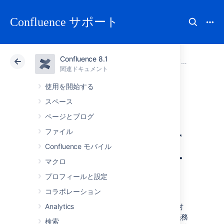
Confluence サポート
Confluence 8.1
アトラシアン サポート
Confluence 8.1
関連ドキュメント
関連ドキュメント
クラウド
Data Center 8.1
使用を開始する
スペース
Confluence Server
ページとブログ
および Data Center
ファイル
Confluence モバイル
向け GDPR サポー
マクロ
ト ガイド
プロフィールと設定
コラボレーション
Analytics
この一連のサポート ガイドは、管理者による対
応が必要になる可能性がある、GDPR 固有の義務
検索