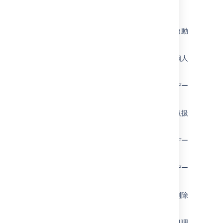
このセクションの項目
Confluence Server および Data Center での自動
化された個人意思決定
Confluence Server および Data Center での個人
データ侵害の通知
Confluence Server および Data Center でのデー
タ保護バイ デザイン・デフォルト
Confluence Server および Data Center での取扱
い活動の記録
Confluence Server および Data Center でのデー
タ主体のアクセス権
Confluence Server および Data Center でのデー
タ ポータビリティの権利
Confluence Server および Data Center での削除
権
Confluence Server および Data Center での処理