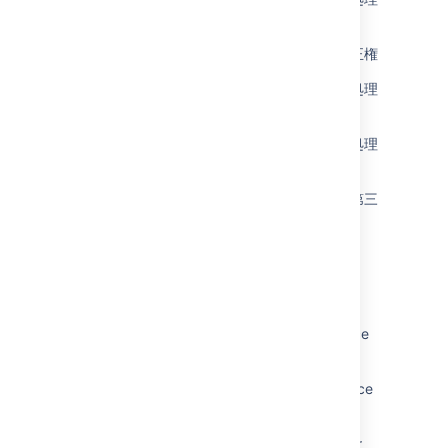
に対して異議を述べる権利
Confluence Server および Data Center の訂正権
Confluence Server および Data Center での処理
を制限する権利
Confluence Server および Data Center での処理
の安全性
Confluence Server および Data Center での第三
国や国際機関への個人データの転送
関連コンテンツ
Records of processing activities in Confluence
Server and Data Center
Right to restriction of processing in Confluence
Server and Data Center
Right to data portability in Confluence Server