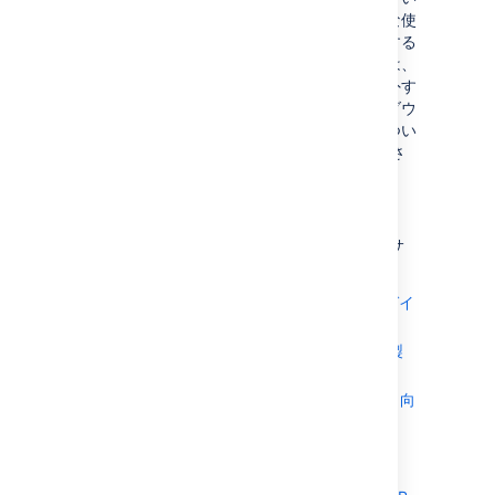
る場合にのみ、ユーザーによる製品の技術的な使
用に関連付けられる分析イベントにアクセスする
場合があります。これらの分析情報については、
お客様の環境を離れる際に、個人データを除外す
るようフィルターされます。アトラシアンのダウ
ンロード製品で収集される分析情報の詳細につい
ては、
プライバシー ポリシー
を参照してくださ
い。
複数のアトラシアン製品を使用している場合
ご利用のアトラシアン製品に対応した GDPR サ
ポート ガイドをご覧ください。
Bamboo Server 向け GDPR サポート ガイ
ド
Bitbucket Server および Data Center 製
品向け GDPR サポート ガイド
Confluence Server および Data Center 向
け GDPR サポート ガイド
Crowd Server および Data Center 向け
GDPR サポートガイド