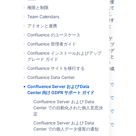
に関連する操作について案内します。ガイドを使
権限と制限
用することで、製品内で個人データが保管されて
いる可能性のある場所を特定し、データの変更、
Team Calendars
制限、および削除を含む、データ主体者に関連す
アドオンと連携
るアクセス リクエストへの対応に役立てること
ができます。
Confluence のユースケース
回避策にはデータベースでの SQL の直接実行が
Confluence 管理者ガイド
含まれるため、本番環境データベースでスクリプ
トを実行する前に、本番環境以外のステージング
Confluence インストールおよびアップ
環境またはテスト環境でこれを実行しておくこと
グレード ガイド
を強くおすすめします。また、SQL スクリプト
Confluence サイトを移行する
で変更を加える前にデータのバックアップを作成
しておくことを強くおすすめします。
Confluence Data Center
Confluence Server および Data Center で
Confluence Server および Data
の自動化された個人意思決定
Center 向け GDPR サポート ガイド
Confluence Server および Data Center で
Confluence Server および Data
の個人データ侵害の通知
Center での自動化された個人意思決
Confluence Server および Data Center で
定
のデータ保護バイ デザイン・デフォルト
Confluence Server および Data
Confluence Server および Data Center で
Center での個人データ侵害の通知
の取扱い活動の記録