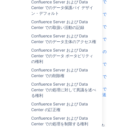
Confluence Server および Data Center で
Confluence Server および Data
のデータ主体のアクセス権
Center でのデータ保護バイ デザイ
ン・デフォルト
Confluence Server および Data Center で
のデータ ポータビリティの権利
Confluence Server および Data
Confluence Server および Data Center で
Center での取扱い活動の記録
の削除権
Confluence Server および Data
Confluence Server および Data Center で
Center でのデータ主体のアクセス権
の処理に対して異議を述べる権利
Confluence Server および Data
Confluence Server および Data Center の
Center でのデータ ポータビリティ
訂正権
の権利
Confluence Server および Data Center で
の処理を制限する権利
Confluence Server および Data
Center での削除権
Confluence Server および Data Center で
の処理の安全性
Confluence Server および Data
Confluence Server および Data Center で
Center での処理に対して異議を述べ
の第三国や国際機関への個人データの転送
る権利
Confluence Server および Data
GDPR と Atlassian Server お
Center の訂正権
よび Data Center アプリ
Confluence Server および Data
Center での処理を制限する権利
アトラシアンでは、アトラシアンの Server また