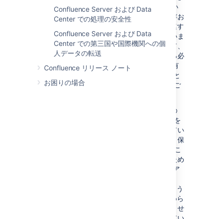
は Data Center アプリケーションを使用してい
Confluence Server および Data
るお客様に、これらのアプリケーションで保存お
Center での処理の安全性
よび処理されたデータについて、GDPR に関連す
Confluence Server および Data
る義務が発生する場合があることを理解していま
Center での第三国や国際機関への個
す。たとえば、特定のユーザーの依頼に応じて、
人データの転送
個人データにアクセスし、変更または削除する
必
要がある場合があります。お客様が GDPR 固有
Confluence リリース ノート
の義務を果たすために役立つ、GDPR の FAQ と
お困りの場合
Server および Data Center 製品用のガイドをご
用意しました。
アトラシアンでは、ユーザーがアトラシアンの
Server または Data Center アプリケーションを
使用する際、アプリケーション内に保存されてい
る個人情報にアクセスしたり、それらを収集、保
存、または処理したりすることはありません (こ
のようなデータがインシデントのサポートのため
に提供された場合を除く)。このためアトラシア
ンは、お客様がアトラシアンの Server または
Data Center アプリケーション内に保存するよう
に選択した個人データについて、GDPR で定めら
れるデータ処理者でもデータ管理者でもありませ
ん。アトラシアンはサイトの管理者が許可してい