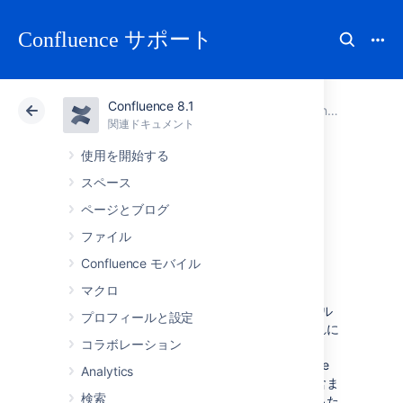
Confluence サポート
Confluence 8.1
アトラシアン サポート
Confluence 8.1
関連ドキュメント
Confluence 管理者ガイド
関連ドキュメント
クラウド
Data Center 8.1
使用を開始する
スペース
Confluence 環境を
ページとブログ
設定する
ファイル
Confluence モバイル
マクロ
このセクションでは、Confluence インストール
プロフィールと設定
の外部セットアップについて説明します。これに
コラボレーション
は、Web サーバー、アプリケーション サーバ
ー、ディレクトリ、ファイルなど、Confluence
Analytics
の実行環境に関するすべてを設定する情報が含ま
検索
れます。アプリケーション内の設定を変更するた