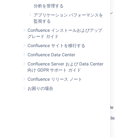
このセクションの項目
分析を管理する
Confluence ホームおよびその他の重要なディレ
アプリケーション パフォーマンスを
クトリ
監視する
アプリケーションサーバーの設定
Confluence インストールおよびアップ
グレード ガイド
システム起動時に自動的に Confluence を開始
Confluence サイトを移行する
Confluence Data Center
関連コンテンツ
Confluence Server および Data Center
向け GDPR サポート ガイド
Application Server Configuration
Confluence リリース ノート
Confluence Installation Guide
お困りの場合
Installing Confluence on Windows
Installing Confluence on Windows from Zip File
Installing Confluence on Linux from Archive File
Confluence administrator's guide