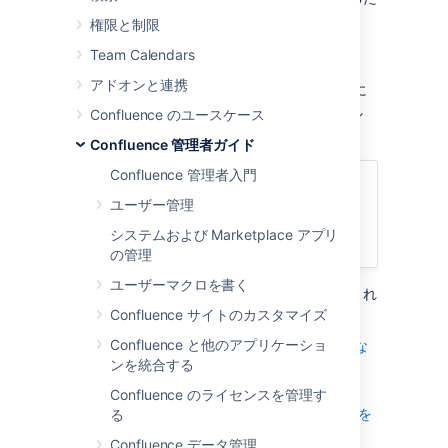
めのガイドラインについては、代わりに
権限と制限
Confluence の設定
を参照してください。
Team Calendars
ConfluenceはJ2EE Web アプリケーションで
アドオンと連携
す。クライアント サイドでは、ユーザーは主に
Web ブラウザ経由で Confluence にアクセスし
Confluence のユースケース
ます。
Confluence 管理者ガイド
Confluence 管理者入門
関連ページ
ユーザー管理
Confluence 管理者入門
システムおよび Marketplace アプリ
サポート対象プラットフォーム
の管理
ユーザーマクロを書く
このセクションには、次のガイドラインが含まれ
ています。
Confluence サイトのカスタマイズ
Confluence と他のアプリケーショ
Confluence ホームおよびその他の重要な
ンを統合する
ディレクトリ
アプリケーションサーバーの設定
Confluence のライセンスを管理す
システム起動時に自動的に Confluence を
る
開始
Confluence データ管理