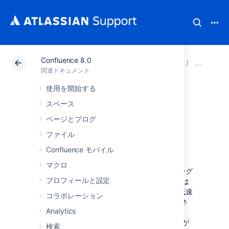
Confluence 8.0
アトラシアン サポート
関連ドキュメント
Confluenc
パ
関連ドキュメント
使用を開始する
Confluence 内で
スペース
HTTPレスポンス
ページとブログ
ファイル
を圧縮する
Confluence モバイル
マクロ
Confluenceは HTTP GZIP 転送エンコーディング
プロフィールと設定
をサポートしています。つまり、Confluence は
データを圧縮してユーザーに送信するため、低速
コラボレーション
なインターネット リンクや輻輳したインターネ
Analytics
ット リンク上で Confluence の速度が上がり、
Confluence サーバーで消費される帯域幅の量が
検索