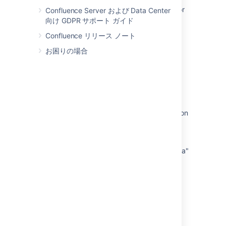
Some Users Receive an Empty or Blank Editor
Confluence Server および Data Center
Instead of Page Content When Editing
向け GDPR サポート ガイド
Confluence リリース ノート
[REST API] HTTP 504 when uploading large
file (1.5GB-2GB) to Confluence
お困りの場合
Loading a Confluence page throws
'net::ERR_HTTP2_PROTOCOL_ERROR' in the
browser Developer Tools
How to enable and configure HTTP Strict
Transport Security (HSTS) response header on
Confluence
[REST API] HTTP 500 response for
consecutive calls to "Update attachment data"
Using the REST API
Expansions in the REST API