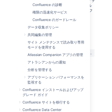
デ
INF/classes/com/atlassian/gzipfilter/
Confluence の診断
ィレクトリ内に追加します。サンプル ファイル
を
添付ファイル
として提供しています。このフ
権限の迅速化サービス
ァイルはほとんど変更することなく使用できま
Confluence のガードレール
す。
データ収集ポリシー
共同編集の管理
最終更新日 2022 年 11 月 29 日
サイト メンテナンスで読み取り専用
モードを使用する
この内容はお役に立ちました
はい
いいえ
Atlassian Companion アプリの管理
か?
アトラシアンからの通知
分析を管理する
関連コンテンツ
アプリケーション パフォーマンスを
監視する
Compressing an HTTP Response within
Confluence インストールおよびアップ
Confluence
グレード ガイド
About
Confluence サイトを移行する
About
Confluence Data Center