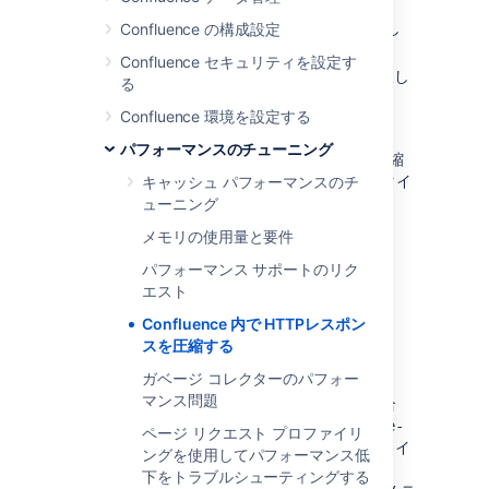
[
管理
]
を選択し、[
一般設定
] を選択し
Confluence の構成設定
ます。
Confluence セキュリティを設定す
左側のパネルにある「
一般設定
」を選択し
る
ます。
Confluence 環境を設定する
「
HTTP 応答の圧縮
」を有効にします。
パフォーマンスのチューニング
Confluence 内のどのタイプのコンテンツを圧縮
するか設定できます。既定では、次の mime タイ
キャッシュ パフォーマンスのチ
プが圧縮されます。
ューニング
メモリの使用量と要件
テキスト/ html テキスト
javascript
パフォーマンス サポートのリク
テキスト / css
エスト
text/plain
Confluence 内で HTTPレスポン
アプリケーション / x-javascript
スを圧縮する
アプリケーション / javascript
ガベージ コレクターのパフォー
マンス問題
圧縮するコンテンツのタイプを変更したい場合
は、変更を記載した置き換え用の
urlrewrite-
ページ リクエスト プロファイリ
ファイルを、Confluence イ
gzip-default.xml
ングを使用してパフォーマンス低
ンストール ディレクトリの
WEB-
下をトラブルシューティングする