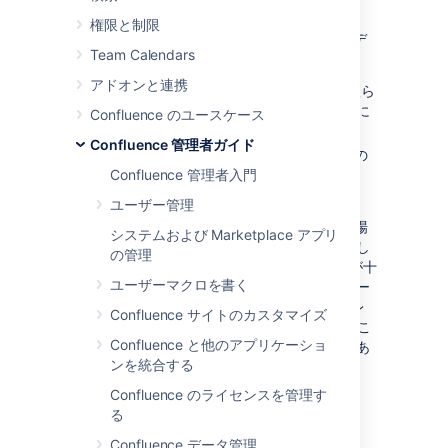
減ることになります。
権限と制限
以下の場合は、Confluence の GZip エンコーデ
Team Calendars
ィングを有効にします。
アドオンと連携
ユーザーがインターネット接続または限ら
れた帯域幅の WAN 接続で Confluence に
Confluence のユースケース
アクセスしている場合。
Confluence 管理者ガイド
Confluence サーバーとクライアント間の
Confluence 管理者入門
データ転送量を削減したい場合。
ユーザー管理
ローカル エリア ネットワークや特別に高速な
WAN 経由で Confluence にアクセスしている場
システムおよび Marketplace アプリ
合は、GZIP エンコーディングを無効のままにし
の管理
ておいてもよいでしょう。ネットワーク速度が十
ユーザーマクロを書く
分速いため、Confluence からユーザーへのデー
タ転送が制限要因とならない場合、各 HTTP レ
Confluence サイトのカスタマイズ
スポンスの圧縮に要する CPU 負荷が増加するこ
Confluence と他のアプリケーショ
とによって、Confluence が遅くなる可能性があ
ンを統合する
ります。
Confluence のライセンスを管理す
る
HTTP 圧縮の有効化
Confluence データ管理