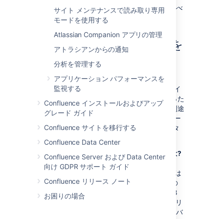
この例は、
MySQL
でテストされましたが、すべ
サイト メンテナンスで読み取り専用
ての SQL データベースに適用可能です。
モードを使用する
Atlassian Companion アプリの管理
ステップ 2. カスタマイズを
アトラシアンからの通知
再適用する
分析を管理する
アプリケーション パフォーマンスを
Confluence を別のメジャー リリースの
監視する
Confluence にアップグレードする際には、サイ
ト全体またはスペース固有のレイアウトへ行った
Confluence インストールおよびアップ
カスタマイズを再適用する必要があります。別途
グレード ガイド
明記されていない限り、Confluence のマイナー
Confluence サイトを移行する
リリース アップグレードを実施した後、カスタ
マイズを再適用する必要があります。
Confluence Data Center
「メジャー」および「マイナー」リリースとは?
Confluence Server および Data Center
メジャー リリースは、アップグレード後に
向け GDPR サポート ガイド
Confluence のバージョン番号の 1 桁目、または
Confluence リリース ノート
小数点第 1 桁目の後 1 番目の桁数が異なるもの
です (例: Confluence 3.0 から 3.1、または 2.8
お困りの場合
から 3.0 へのアップグレードなど)。マイナー リ
リースは、アップグレード後に Confluence のバ