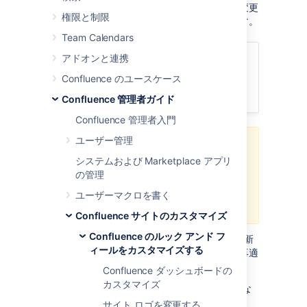
され、現在の機能が変更されると、これらの変更
権限と制限
に対応するよう既定レイアウトも変更されます。
Team Calendars
アドオンと連携
関連ページ
Confluence のユースケース
サイトおよびスペース レイアウトの
カスタマイズ
Confluence 管理者ガイド
Confluence 管理者入門
ユーザー管理
以前の Confluence バージョンの既
システムおよび Marketplace アプリ
定に基づいた
カスタム レイアウト
の管理
を使用している場合は、
機能性が破
損したり
、
優れた新しい機能が失わ
ユーザーマクロを書く
れる
リスクがあります。
Confluence サイトのカスタマイズ
Confluence のルック アンド フ
Confluence の新しいリリースではそれぞれ、新
ィールをカスタマイズする
しい既定テンプレートに対して行った変更を再適
用してください。
Confluence ダッシュボードの
カスタマイズ
カスタム レイアウトを最適用するために必要な
ものは、次のとおりです。
サイト ロゴを変更する