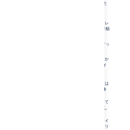
適切な場所に (コピーして貼り付けること
で) カスタマイズを再適用します。
[
保存
] ボタンをクリックします。
カスタマイズを再適用する必要のある各レ
イアウトに対し、ステップ 4 からこの手順
を繰り返します。
スペース固有のレイアウトのカスタマイズを行っ
た場合。
スペースに移動して、サイドバーの下部か
ら、
スペース ツール
>
ルックアンドフィ
ール
を選択します。
レイアウト
を選択します。デコレーターは
サイト
、
コンテンツ
および
エクスポート
レイアウトにグループ化されます。
すべてのカスタマイズが利用可能になって
いることを確認します (できればコピーし
て貼り付けることができる形式で)。
カスタマイズを再適用する必要のあるレイ
アウトの隣にある、
既定のリセット
をクリ