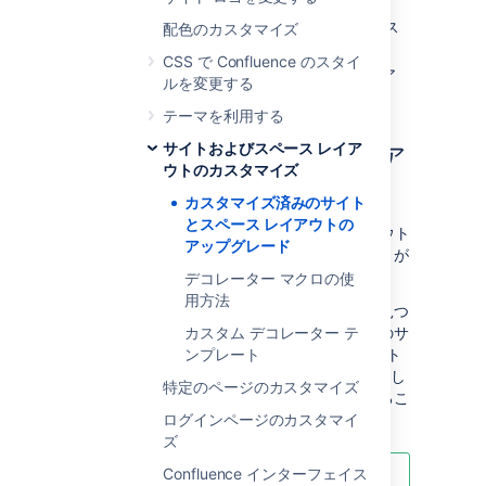
Confluence の現在のバージョンからカス
配色のカスタマイズ
タム レイアウトを取得します。
CSS で Confluence のスタイ
カスタマイズを新しいデフォルト レイア
ルを変更する
ウトに再適用します。
テーマを利用する
サイトおよびスペース レイア
ステップ 1.カスタム レイア
ウトのカスタマイズ
ウトを取得する
カスタマイズ済みのサイト
とスペース レイアウトの
各 Confluence サイトまたはスペース レイアウト
アップグレード
に適用した各カスタマイズの記録を付けることが
理想的です。
デコレーター マクロの使
用方法
そうでない場合、次の方法でカスタマイズを見つ
けることができます。この方法では、すべてのサ
カスタム デコレーター テ
イト レベルおよびスペース レベルのレイアウト
ンプレート
を Confluence サイトから単一出力として抽出し
特定のページのカスタマイズ
ます。この出力から、カスタマイズを特定するこ
とができます。
ログインページのカスタマイ
ズ
Confluence インターフェイス
この方法は、次のような場合に便利