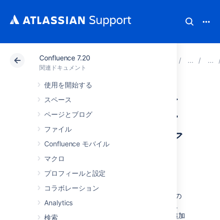
Confluence 7.20
アトラシアン サポート
関連ドキュメント
Confluenc
関連ドキュメント
使用を開始する
カスタマイズ済み
スペース
のサイトとスペー
ページとブログ
ファイル
ス レイアウトのア
Confluence モバイル
ップグレード
マクロ
プロフィールと設定
コラボレーション
Confluence の進化に伴い、それぞれのページの
Analytics
レンダリングを促す、既定のサイトとスペース
レイアウトも進化しています。新しい機能が追加
検索