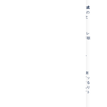
ックします。
同じレイアウトの隣にある
カスタムの作成
をクリックし、新しい既定レイアウト内の
適切な場所に (コピーして貼り付けること
で) カスタマイズを再適用します。
[
保存
] ボタンをクリックします。
カスタマイズを再適用する必要のある各レ
イアウトに対し、ステップ 5 からこの手順
を繰り返します。
ステップ 3.変更を慎重にテ
ストする
変更は、Confluence の今後のバーションで予測
できない相互作用を与える場合があります。アッ
プグレードする場合、稼働中のサイトに展開する
前に、常にカスタム変更をテストする必要があり
ます。これらの変更のテストとデプロイは、アト
ラシアン サポートの範囲外です。