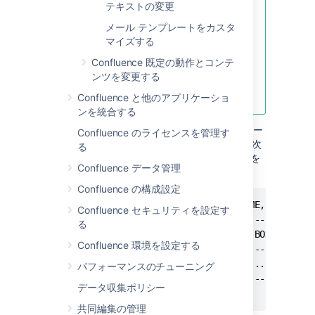
テキストの変更
です。
メール テンプレートをカスタ
スペース レイアウトをカスタマ
マイズする
イズした多くのスペースがあ
Confluence 既定の動作とコンテ
る。
ンツを変更する
サイトまたはスペース レイアウ
トの個別記録がない。
Confluence と他のアプリケーショ
ンを統合する
カスタム レイアウトは、Confluence データベー
Confluence のライセンスを管理す
ス内の
テーブルに保存されます。次
DECORATOR
る
のような SQL を使用してレイアウトのソースを
Confluence データ管理
(選択) できます。
SELECT
Confluence の構成設定
mysql> select SPACEKEY,DECORATORNAME,BODY from
Confluence セキュリティを設定す
+----------+---------------------+------+

る
| SPACEKEY | DECORATORNAME       | BODY |

Confluence 環境を設定する
+----------+---------------------+------+

| NULL     | decorators/main.vmd | ...  |

パフォーマンスのチューニング
+----------+---------------------+------+

データ収集ポリシー
共同編集の管理