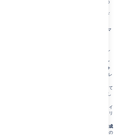
ージョン番号の 1 桁目、および小数点第 1 位の
後の 1 番目の数字が同じとなるものです (例:
Confluence 3.0 から 3.0.1 へのアップグレード
など)。
Confluence サイト全体でレイアウトのカスタマ
イズを行った場合。
[
管理
]
を選択し、[
一般設定
] を選択し
ます。
左側のナビゲーション パネルにある
レイ
アウト
を選択します。デコレーターは
サ
イト
、
コンテンツ
および
エクスポート
レ
イアウトにグループ化されます。
すべてのカスタマイズが利用可能になって
いることを確認します (できればコピーし
て貼り付けることができる形式で)。
カスタマイズを再適用する必要のあるレイ
アウトの隣にある、
既定のリセット
をクリ
ックします。
同じレイアウトの隣にある
カスタムの作成
をクリックし、新しい既定レイアウト内の