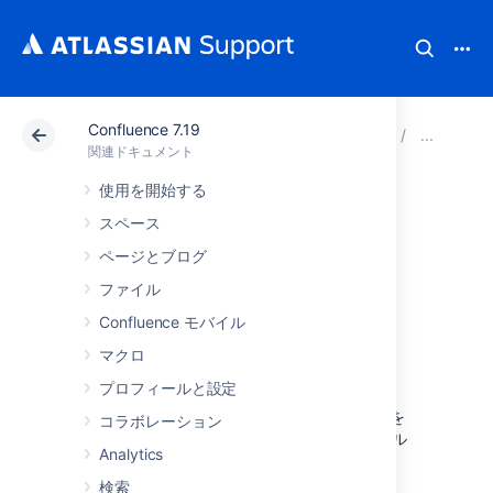
Confluence 7.19
アトラシアン サポート
関連ドキュメント
Confluenc
Te
関連ドキュメント
使用を開始する
Team Calendars か
スペース
ら PagerDuty スケ
ページとブログ
ファイル
ジュールを登録す
Confluence モバイル
る
マクロ
プロフィールと設定
Team Calendars で PagerDuty スケジュールを
コラボレーション
登録すると、Confluence ですべてのオンコール
Analytics
シフトを簡単に確認できます。
検索