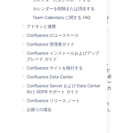
Confluence の場合
カレンダーを削除または消去する
Team Calendars に関する FAQ
Confluence ヘッダーまたはスペースのサ
イドバーから [
カレンダー
] を選択します
アドオンと連携
(スペースにカレンダーを追加する場合)。
Confluence のユースケース
Select
Confluence 管理者ガイド
その他のオプション
([
カレンダーの追加
] の横) を選択し、
Confluence インストールおよびアップ
[
URL で登録
] を選択します。
グレード ガイド
カレンダーの [
名前
] とコピーしたカレン
Confluence サイトを移行する
ダーの URL を入力します。URL の先頭で
webcal を http または https に変更する必
Confluence Data Center
要があります。
必要に応じて、カレンダー
Confluence Server および Data Center
のユーザー名とパスワード資格情報を入力
向け GDPR サポート ガイド
します。
次に
[
登録
]
を選択します。
Confluence リリース ノート
PagerDuty で、スケジュール全体 (全員の
お困りの場合
シフト) を登録するには、次の手順を実行し
ます。
[設定] > [スケジュール]
に移動します。
カレンダーの横にある
[エクスポート] >