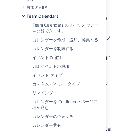
Team Calendars からすべて
権限と制限
のスケジュールを登録する
Team Calendars
Team Calendars のクイック ツアー
PagerDuty で、次の手順を実行します。
を開始できます。
アバターのドロップダウン メニューで [
プ
カレンダーを作成、追加、編集する
ロファイル
] に移動します。
カレンダーを制限する
[
ユーザー設定
] タブを選択します。
イベントの追加
[
カレンダー
] の設定で [
WebCal フィード
]
を選択し、リンクをコピーします。
Jira イベントの追加
Confluence の場合
イベント タイプ
Confluence ヘッダーまたはスペースのサ
カスタム イベント タイプ
イドバーから [
カレンダー
] を選択します
リマインダー
(スペースにカレンダーを追加する場合)。
カレンダーを Confluence ページに
Select
埋め込む
その他のオプション
([
カレンダーの追加
] の横) を選択し、
カレンダーのウォッチ
[
URL で登録
] を選択します。
カレンダー共有
カレンダーの [
名前
] とコピーした WebCal