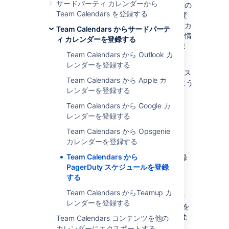
サードパーティ カレンダーから
フィードのリンクを入力します。リンクの
Team Calendars を登録する
先頭で webcal を http または https に変
更する必要があります。必要に応じて、カ
Team Calendars からサードパーテ
レンダーのユーザー名とパスワード資格情
ィ カレンダーを登録する
報を入力します。次に
[
登録
]
を選択しま
Team Calendars から Outlook カ
す。
レンダーを登録する
PagerDuty のすべてのパーソナル オンコール ス
Team Calendars から Apple カ
ケジュールが Team Calendars に表示されるよう
レンダーを登録する
になります。
Team Calendars から Google カ
レンダーを登録する
Team Calendars から 1 つの
Team Calendars から Opsgenie
スケジュールを登録する
カレンダーを登録する
Team Calendars から
PagerDuty で、オンコール シフトのみを登録
PagerDuty スケジュールを登録
するには、次の手順を実行します。
する
[設定] > [スケジュール]
に移動します。
Team Calendars からTeamup カ
カレンダーの横にある
[エクスポート] >
レンダーを登録する
[Just My Calendar (カレンダーのみ)]
を
選択し、カレンダーの URL をコピーしま
Team Calendars コンテンツを他の
す。
カレンダーにエクスポートする