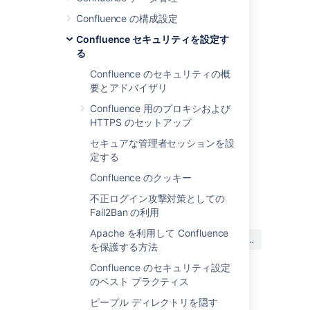
Confluence の構成設定
関連ページ
Confluence セキュリティを設定す
Confluence セキュリティ
る
を設定する
Confluence のセキュリティの概
Confluence 管理者ガイド
要とアドバイザリ
Confluence
における
Confluence 用のプロキシおよび
XSRF 保護に関する開発者
HTTPS のセットアップ
向けドキュメント
セキュアな管理者セッションを設
定する
Confluence のクッキー
最終更新日: 2024 年 12 月 5 日
不正ログイン攻撃対策としての
Fail2Ban の利用
この内容はお役に立ちました
Apache を利用して Confluence
はい
いいえ
か?
を保護する方法
Confluence のセキュリティ設定
のベスト プラクティス
関連コンテンツ
ピープル ディレクトリを隠す