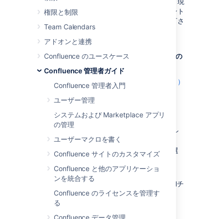
マを使用する場合は、機能を無効にできます。現
在、コメントの追加に使用されるエンドポイント
権限と制限
でのみ XSRF チェックを無効にすることが許可さ
Team Calendars
れています。
アドオンと連携
Confluence インストールで、コメントの
XSRF 保護を無効にする前に、セキュリティ上の
Confluence のユースケース
リスクを慎重に検討してください。
Confluence 管理者ガイド
XSRF（クロスサイト リクエスト フォージェリ）
Confluence 管理者入門
について、 cgisecurity.com で詳しく読む。
ユーザー管理
コメントの XSRF 保護を設定するには、
システムおよび Marketplace アプリ
の管理
[
管理
]
を選択し、[
一般設定
] を選択し
ます。
ユーザーマクロを書く
左側のパネルで [
セキュリティ設定
] を選
Confluence サイトのカスタマイズ
択します。
Confluence と他のアプリケーショ
編集
を選択します。
ンを統合する
XSRF 保護
セクションで
コメントの追加
チ
Confluence のライセンスを管理す
ェックボックスのチェックを外して、
る
XSRF 保護を無効にします。
[保存]
を選択します。
Confluence データ管理