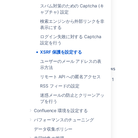
スパム対策のための Captcha (キ
Configuring XSRF protection
ャプチャ) 設定
XSRF protection in Fisheye/Crucible plugins
検索エンジンから外部リンクを非
表示にする
Enable XSRF protection in your app
ログイン失敗に対する Captcha
Resolve XSRF Check Failure When Calling
設定を行う
Cloud APIs
XSRF 保護を設定する
Configuring XSRF protection
ユーザーのメール アドレスの表
示方法
'XSRF white list failure' When Editing Workflows
リモート API への匿名アクセス
Atlassian REST API design guidelines version 1
RSS フィードの設定
Use Atlassian Guard to enforce security
迷惑メールの防止とクリーンアッ
Redirect HTTP Requests to HTTPS
プを行う
Confluence 環境を設定する
How to Configure and Manage Security
Headers in Jira
パフォーマンスのチューニング
データ収集ポリシー