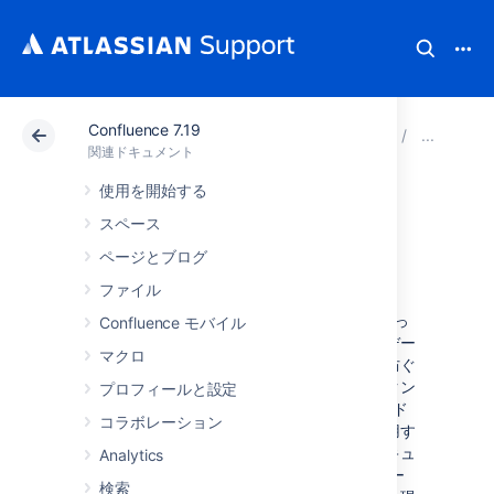
Confluence 7.19
アトラシアン サポート
関連ドキュメント
Confluenc
Co
関連ドキュメント
使用を開始する
XSRF 保護を設定
スペース
する
ページとブログ
ファイル
Confluence では XSRF 保護が既定で有効になっ
Confluence モバイル
ています。たとえば、ユーザーが悪意のあるデー
マクロ
タを意図せずに送信するようだまされるのを防ぐ
ために、コメント作成にあたって XSRF トークン
プロフィールと設定
の送信が必要になります。Confluence にバンド
コラボレーション
ルされているテーマはすべて、この機能を使用す
るように設計されています。しかし、このセキュ
Analytics
リティ機能をサポートしていないカスタム テー
検索