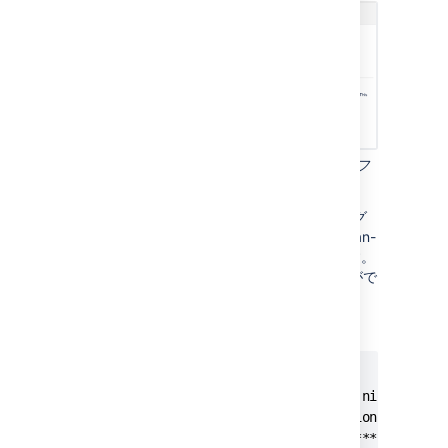
スクリーンショット: クラスターのログとプロフ
ァイル画面
メッセージは、すべてのアプリケーション ログ
ファイル (atlassian-confluence.log や atlassian-
confluence-security.log など) に追加されます。
ログには、必要な頻度でマークを付けることがで
きます。
例:
... 

2021-01-04 13:21:47,421 INFO [http-nio-8090-ex
[impl.admin.actions.MarkAllLogsAction] execute
**********************************************