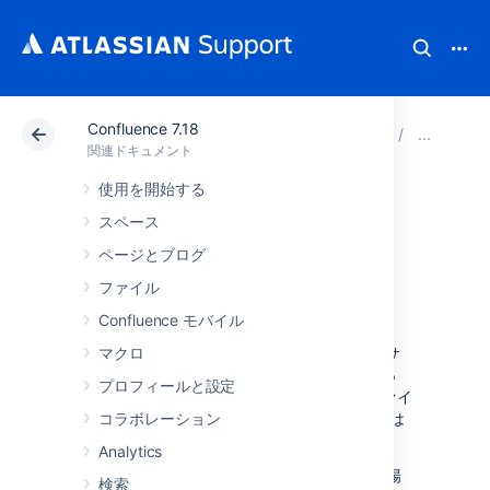
Confluence 7.18
アトラシアン サポート
関連ドキュメント
Confluenc
Co
関連ドキュメント
使用を開始する
Confluence ログを
スペース
使用する
ページとブログ
ファイル
Confluence モバイル
Confluence では、Apache の
マクロ
log4j
ログ記録サ
ービスを使用しています。このサービスによっ
プロフィールと設定
て、管理者は、ログ記録の動作やログ出力ファイ
ルを制御できます。
コラボレーション
log4j のログ記録サービス
は
6 つあります。
Analytics
アトラシアン サポートにサポートを依頼する場
検索