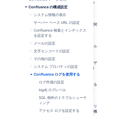
start Confluence Any log entries written
Confluence の構成設定
to the console will also be repeated in
this log.
システム情報の表示
atlassian-confluence-index.log
サーバー ベース URL の設定
このファイルには、検索インデックスに関
連するエントリが含まれます。
Confluence 検索とインデックス
を設定する
atlassian-confluence-outgoing-
mail.log
メールの設定
このファイルには、通知など、送信メール
文字エンコードの設定
に関連するエントリが含まれます。
atlassian-confluence-security.log
その他の設定
このファイルには、ユーザーおよびユーザ
システム プロパティの設定
ー ディレクトリに関連するエントリが含
まれます。
Confluence ログを使用する
atlassian-synchrony.log
ログ作成の設定
このファイルには、共同編集を可能にする
Synchrony 関連するエントリが含まれま
log4j ログレベル
す。
SQL 例外のトラブルシューテ
atlassian-diagnostics.log
ィング
このファイルには、ディスク容量やメモリ
アクセス ログを設定する
不足などの警告を提供する実験的な診断機