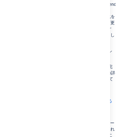
org.apache.log4j.RollingFileAppender
- 異なる場所にログを出力する場合、
行のコメント化を
RollingFileAppender
解除し、その下の行で出力ファイルを変更
します。
ConfluenceHomeLogAppender
を参照する、手前の行をコメントアウトし
ます。
Synchrony ログファイルの出力先は、ファイル
と同じ方法で変更できます。
Confluence には log4j の提供するアペンダの完
全なスイートが同梱されています。アペンダの詳
細については、
log4j のドキュメント
を参照して
ください。
詳細は、ナレッジ ベースの「
別のログ ファイルに特定のエントリを送信する
ための、Confluence での log4j の設定
」を参照してください。
注:
ログ ファイルの場所を変更する場合、サポー
トの zZip を生成する際にログ ファイルは含まれ
なくなります。つまり、サポート リクエストに