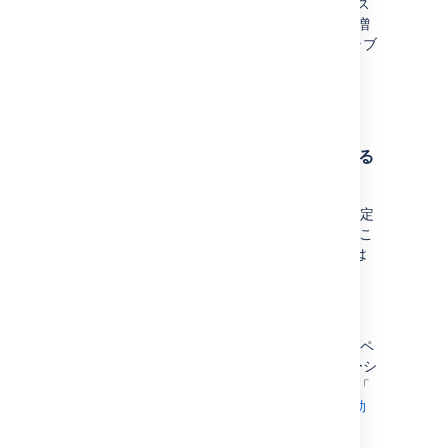
データベースに送信される個々の SQL リクエス
トを記録できるように、Confluence のログを増
やすことができます。これは特定の問題のトラブ
ルシューティングに役立ちます。「
詳細な SQL ログの有効化
」を参照してくださ
い。
各 Confluence ページにアクセスしている
ユーザーの詳細を記録する
Tomcat Valve を使用したアクセス ログは、既定
で Confluence 7.11 から有効になっています。こ
れらのログはアプリケーション ログの一部では
なく、
<install
directory>/logs/conf_access_log.
にあります。
<date>.log
ただし、どのユーザーが Confluence 内のどのペ
ージにアクセスしているか示すようアプリケーシ
ョン ログを設定できます。ナレッジ ベースの「
内部のみ - ユーザー アクセスのログ取得を有効
化する方法
」を参照してください。