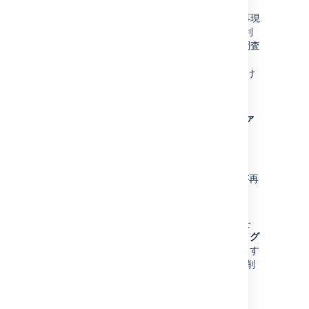
トラブルシューティングを行う際に、問題を再現
する前後でログ ファイルをマークできると便利
な場合があります。これにより、ログの中で調査
すべき部分を簡単に発見できます。
アプリケーション ログ ファイルにマークを付け
るには、次の手順を実行します。
[
管理
]
> [
一般設定
] > [
ログとプロファ
イルの設定
] に移動します。
Confluence をクラスタで実行する場合
は、クラスタ ノードを選択します。
たとえば、「ディレクトリ同期の課題が再
現します」というメッセージを入力しま
す。
マークを使用して新しいログ ファイルを
開始する場合は、[
Rollover log files (ログ
ファイルのロールオーバー)
] を選択します
(これにより、最も古いログ ファイルが削
除されます)。
[
マーク
] を選択します。