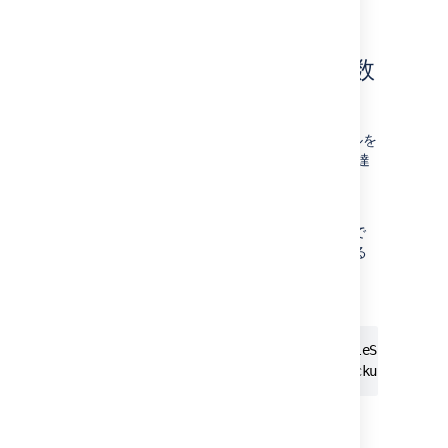
ログを手動で添付する必要があります。
ログ ファイルのサイズと数
を変更する
既定では、Confluence は 5 つのログ ファイルを
保持します。これらのファイルは 20 MB に到達
すると上書きされます。
<CONFLUENCE-INSTALL>/confluence/WEB-
ファイルで
INF/classes/log4j.properties
次の値を編集し、既定のログ サイズと保持する
ログ ファイルの数を変更できます。
log4j.appender.confluencelog.MaxFileSize=20480
log4j.appender.confluencelog.MaxBackupIndex=5