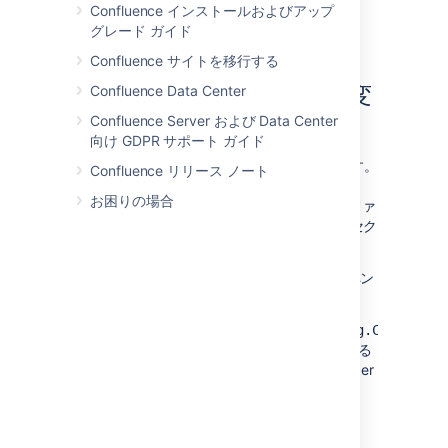
ァイルです。
Confluence インストールおよびアップ
グレード ガイド
Confluence サイトを移行する
Confluence Data Center
ログ ファイルの出力先を変
Confluence Server および Data Center
更する
向け GDPR サポート ガイド
log4j では、出力先を「appender」と呼びます。
Confluence リリース ノート
ログ ファイルの出力先を変更するには、
お困りの場合
Confluence を停止し、
ファ
log4j.properties
イルの "
Logging Location and Appender
" セク
ションの設定を変更する必要があります。
標準的なプロパティ ファイルには、2つのアペン
ダ エントリがあります。
com.atlassian.confluence.logging.Confluenc
– これは、既定のログの出力先を制御する
カスタム appender です。この appender
では以下の設定が可能です。
MaxFileSize
MaxBackupIndex