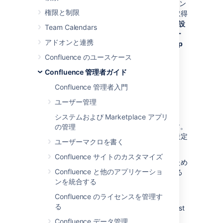
合、ほとんどは Confluence のアプリケーション
権限と制限
ログの提出を求められます。これらのログを取得
する最も簡単な方法として、
[
管理
]
> [
一般設
Team Calendars
定
] > [
トラブルシューティングとサポート ツー
アドオンと連携
ル
] に移動し、プロンプトに従って
サポート zip
を作成します。
Confluence のユースケース
Confluence 管理者ガイド
アプリケーション ログ フ
Confluence 管理者入門
ァイル
ユーザー管理
既定では、アプリケーション ログ ファイルは
システムおよび Marketplace アプリ
ディレクトリにあります。
<local-home>/logs
の管理
この場所は設定可能であるため、場所のログ設定
ユーザーマクロを書く
を確認しなければならない場合があります。
Confluence サイトのカスタマイズ
問題のトラブルシューティングを容易にするため
Confluence と他のアプリケーショ
に、アプリケーション ログはいくつかの異なる
ンを統合する
ログ ファイルに分割されます。
Confluence のライセンスを管理す
atlassian-confluence.log
る
This is the main application log file, most
entries will be written here. When you
Confluence データ管理