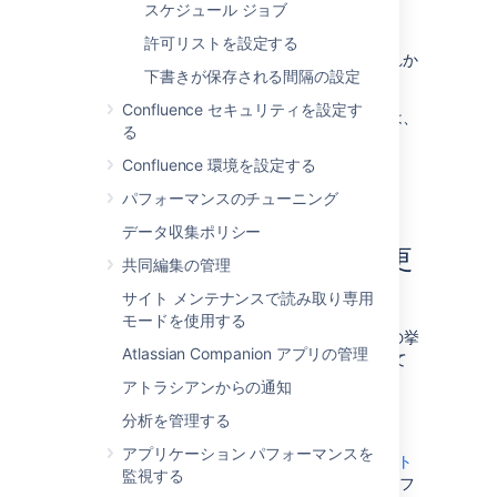
能のエントリが含まれます。
スケジュール ジョブ
ドキュメントでは、「アプリケーション ログ」
許可リストを設定する
を参照するときに、これらのファイルのいずれか
下書きが保存される間隔の設定
を参照しています。
Confluence セキュリティを設定す
各ファイルに記録されるクラスやパッケージは、
る
にある
LOGGING LOCATION AND APPENDER
ファイルで確認できます。
log4j.properties
Confluence 環境を設定する
パフォーマンスのチューニング
データ収集ポリシー
ログ ファイルの設定を変更
共同編集の管理
する
サイト メンテナンスで読み取り専用
モードを使用する
Confluence および Synchrony でのログ記録の挙
Atlassian Companion アプリの管理
動は、以下のプロパティ ファイルで定義されて
います。
アトラシアンからの通知
<CONFLUENCE-INSTALL>/confluence/WEB-
分析を管理する
INF/classes/log4j.properties
アプリケーション パフォーマンスを
このファイルは、
Apache の log4j ドキュメント
監視する
に記載されているような、標準的な log4j 設定フ