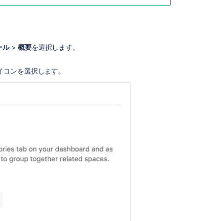
検
索
関
ール
>
概要
を選択します。
連
コ
アイコンを選択します。
ン
テ
ン
ツ
Use
labels
to
categorize
spaces
Add,
Remove
and
Search
for