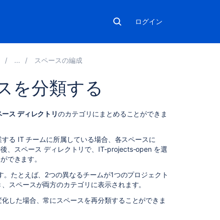
ログイン
8
スペースの編成
スを分類する
こ
ペース ディレクトリ
のカテゴリにまとめることができま
の
ペ
る IT チームに所属している場合、各スペースに
ー
、スペース ディレクトリで、IT-projects-open を選
ジ
とができます。
の
内
す。たとえば、2つの異なるチームが1つのプロジェクト
容
き、スペースが両方のカテゴリに表示されます。
変化した場合、常にスペースを再分類することができま
ス
ペ