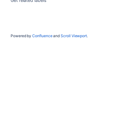
Get related labels
Powered by
Confluence
and
Scroll Viewport
.