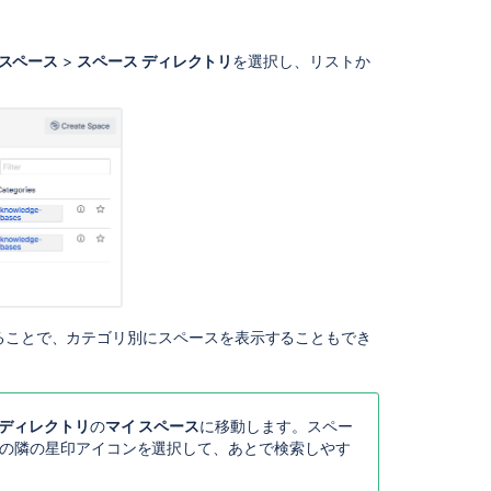
リ
か
ら
スペース
>
スペース ディレクトリ
を選択し、リストか
の
ス
ペ
ー
ス
の
削
除
ス
ペ
ー
ス
ることで、カテゴリ別にスペースを表示することもでき
カ
テ
ゴ
リ
 ディレクトリ
の
マイ スペース
に移動します。スペー
内
ルの隣の星印アイコンを選択して、あとで検索しやす
で
の