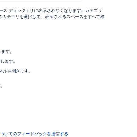
Labels
ース ディレクトリに表示されなくなります。カテゴリ
のカテゴリを選択して、表示されるスペースをすべて検
Add,
assign,
and
delete
space
categories
きます。
Use
行します。
labels
to
パネルを開きます。
organize
content
す。
and
attachments
Categorize
work
items
in
the
についてのフィードバックを送信する
list