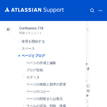
Confluence 7.18
アトラシアン サポート
関連ドキュメント
Confluenc
関連ドキュメント
使用を開始する
ページとブログ
スペース
ページとブログ
ページの作成と編集
ページやブログ投稿を使用すると、Confluence
で情報をキャプチャしたり、共有することができ
ブログ投稿
ます。
エディタ
ミーティングの議事録
を素早く書き込む場合で
ページの移動と順序の変更
も、
要件ページ
を書く場合でも、チームメイトに
会社の最新のマーケティング活動について知らせ
ページのコピー
る場合であっても、あらゆる情報を Confluence
ページの削除または復元
のページまたはブログ投稿として作成できます。
ラベルの追加、削除、検索