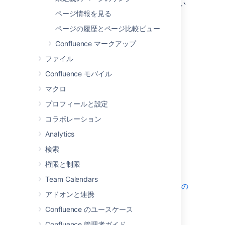
Confluence のページやブログ投稿の詳細につい
ては、下記のページをご覧ください。
ページ情報を見る
ページの履歴とページ比較ビュー
ページの作成と編集
ブログ投稿
Confluence マークアップ
エディタ
ファイル
ページの移動と順序の変更
Confluence モバイル
ページのコピー
マクロ
ページの削除または復元
ラベルの追加、削除、検索
プロフィールと設定
下書き
コラボレーション
ページ制限
Analytics
リンク
検索
アンカー
表
権限と制限
タスクの追加、割り当て、表示
Team Calendars
リンク、ファイル、マクロ、メンションの
アドオンと連携
オートコンプリート
ページ レイアウト、列、セクション
Confluence のユースケース
美しくダイナミックなページを作成する
Confluence 管理者ガイド