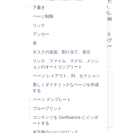
ページ
は、情報を長期間残し、発展させていきた
い場合に便利です。非常に短い時間での更新や、
下書き
一度きりのやり取りの場合、
ブログ投稿
を使用し
ページ制限
ます。これは厳密なルールではありません。手始
めの参考となる指針に過ぎません。
リンク
個人用スペースを含むそれぞれの Confluence ス
アンカー
ペースでは、ページを作成できるほか、独自のブ
表
ログで投稿を行えます。スペースの概念やスペー
スで行える作業に馴染みが薄い場合は、「
タスクの追加、割り当て、表示
スペース
」ページを参照してください。
リンク、ファイル、マクロ、メンシ
ョンのオートコンプリート
関連ページ
ページ レイアウト、列、セクション
ページの作成と編集
美しくダイナミックなページを作成
する
ブログ投稿
エディタ
ページ テンプレート
ページ テンプレート
ブループリント
ページの削除または復元
コンテンツを Confluence にインポ
スペース
ートする
未定義のページのリンク