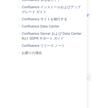
ページ テンプレート
Confluence インストールおよびアップ
ブループリント
グレード ガイド
コンテンツを Confluence にインポートす
Confluence サイトを移行する
る
未定義のページのリンク
Confluence Data Center
ページ情報を見る
Confluence Server および Data Center
ページの履歴とページ比較ビュー
向け GDPR サポート ガイド
Confluence マークアップ
Confluence リリース ノート
お困りの場合
最終更新日 2022 年 5 月 30 日
この内容はお役に立ちました
はい
いいえ
か?
このセクションの項目