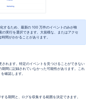
設
定
の
編
集
化するため、最新の 100 万件のイベントのみが検
デ
索の実行を選択できます。大規模な、またはアクセ
ー
行には時間がかかることがあります。
タ
ベ
ー
ス
の
更されます。特定のイベントを見つけることができない
保
の期間に記録されていなかった可能性があります。これ
存
トを確認します。
期
間
の
更
新
存する期間と、ログを収集する範囲を決定できます。
ロ
グ