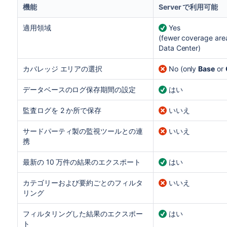
機能
Server で利用可能
適用領域
Yes
(fewer coverage are
Data Center)
カバレッジ エリアの選択
No (only
Base
or
データベースのログ保存期間の設定
はい
監査ログを 2 か所で保存
いいえ
サードパーティ製の監視ツールとの連
いいえ
携
最新の 10 万件の結果のエクスポート
はい
カテゴリーおよび要約ごとのフィルタ
いいえ
リング
フィルタリングした結果のエクスポー
はい
ト