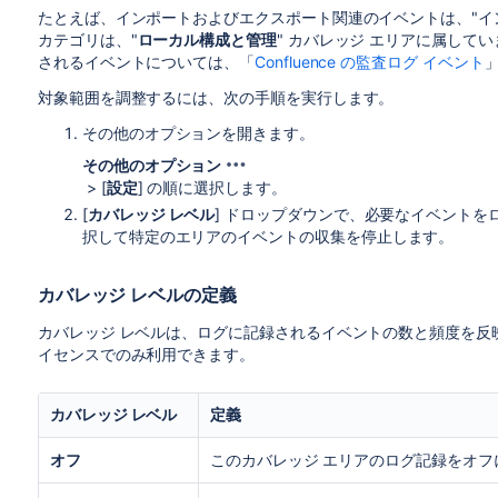
たとえば、インポートおよびエクスポート関連のイベントは、"イン
カテゴリは、"
ローカル構成と管理
" カバレッジ エリアに属して
されるイベントについては、「
Confluence の監査ログ イベント
対象範囲を調整するには、次の手順を実行します。
その他のオプションを開きます。
その他のオプション
> [
設定
] の順に選択します。
[
カバレッジ レベル
] ドロップダウンで、必要なイベントを
択して特定のエリアのイベントの収集を停止します。
カバレッジ レベルの定義
カバレッジ レベルは、ログに記録されるイベントの数と頻度を反映します
イセンスでのみ利用できます。
カバレッジ レベル
定義
オフ
このカバレッジ エリアのログ記録をオフ