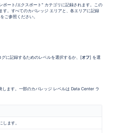
定
ポート/エクスポート" カテゴリに記録されます。この
義
います。すべてのカバレッジ エリアと、各エリアに記録
」をご参照ください。
監
査
ロ
グ
フ
ァ
イ
ログに記録するためのレベルを選択するか、[
オフ
] を選
ル
に
ア
ク
セ
ス
。一部のカバレッジ レベルは Data Center ラ
す
る
(Data
Center)
監
にします。
査