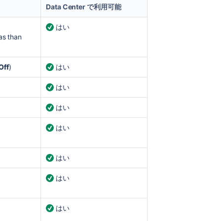
Data
Data Center で利用可能
Center
で
はい
の
as than
監
査
の
Off
)
はい
主
な
はい
違
い
はい
監
はい
査
ロ
グ
の
はい
表
示
はい
ス
ペ
はい
ー