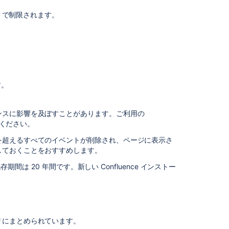
に
) で制限されます。
記
録
。
す
る
イ
ベ
ン
す。
ト
の
選
ンスに影響を及ぼすことがあります。ご利用の
択
ください。
カ
を超えるすべてのイベントが削除され、ページに表示さ
バ
しておくことをおすすめします。
レ
期間は 20 年間です。新しい Confluence インストー
ッ
ジ
レ
ベ
ル
の
リにまとめられています。