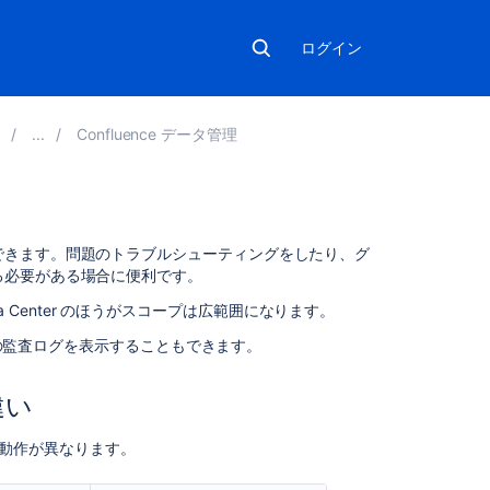
ログイン
8
Confluence データ管理
こ
できます。問題のトラブルシューティングをしたり、グ
の
る必要がある場合に便利です。
ペ
Data Center のほうがスコープは広範囲になります。
ー
ジ
ースの監査ログを表示することもできます。
の
内
な違い
容
監査機能の動作が異なります。
Server
と