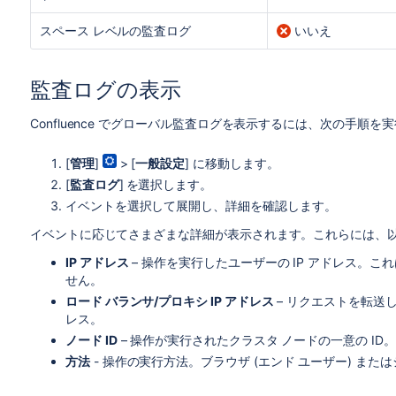
スペース レベルの監査ログ
いいえ
監査ログの表示
Confluence でグローバル監査ログを表示するには、次の手順を
[
管理
]
> [
一般設定
] に移動します。
[
監査ログ
]
を選択します。
イベントを選択して展開し、詳細を確認します。
イベントに応じてさまざまな詳細が表示されます。これらには、
IP アドレス
– 操作を実行したユーザーの IP アドレス。
せん。
ロード バランサ/プロキシ IP アドレス
– リクエストを転送し
レス。
ノード ID
– 操作が実行されたクラスタ ノードの一意の I
方法
- 操作の実行方法。ブラウザ (エンド ユーザー) または