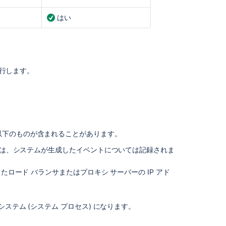
ス
の
はい
監
査
ロ
グ
を
実行します。
表
示
す
る
(Data
Center)
以下のものが含まれることがあります。
監
これは、システムが生成したイベントについては記録されま
査
ロ
たロード バランサまたはプロキシ サーバーの IP アド
グ
の
検
D。
索
システム (システム プロセス) になります。
と
絞