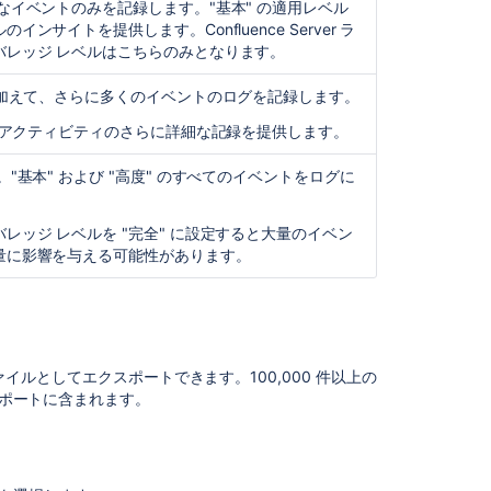
ロ
なイベントのみを記録します。"基本" の適用レベル
グ
サイトを提供します。Confluence Server ラ
フ
バレッジ レベルはこちらのみとなります。
ァ
イ
に加えて、さらに多くのイベントのログを記録します。
ル
トのアクティビティのさらに詳細な記録を提供します。
の
保
"基本" および "高度" のすべてのイベントをログに
存
期
間
ッジ レベルを "完全" に設定すると大量のイベン
を
量に影響を与える可能性があります。
変
更
す
る
外
ファイルとしてエクスポートできます。100,000 件以上の
部
スポートに含まれます。
ソ
フ
ト
ウ