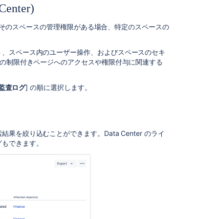
nter)
り
込
み
者は、そのスペースの管理権限がある場合、特定のスペースの
特
ト、スペース内のユーザー操作、およびスペースのセキ
定
での制限付きページへのアクセスや権限付与に関連する
の
イ
ベ
監査ログ
] の順に選択します。
ン
ト
が
見
つ
絞り込むことができます。Data Center のライ
か
グもできます。
ら
な
い
場
合
ロ
グ