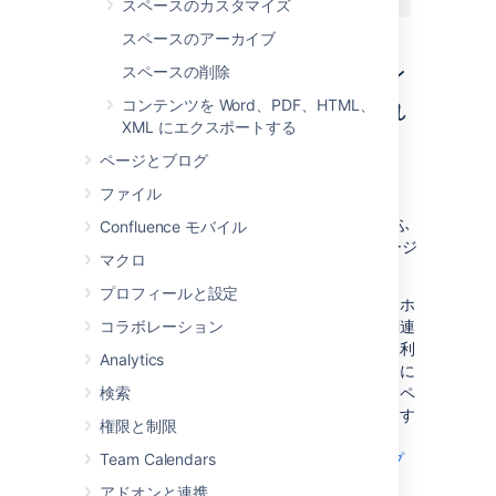
スペースのカスタマイズ
スペースのアーカイブ
マイスペース内でコンテン
スペースの削除
ツを整理するにはどうすれ
コンテンツを Word、PDF、HTML、
XML にエクスポートする
ばよいですか?
ページとブログ
ページとブログ
ファイル
Confluence で作成されたものは、議事録からふ
Confluence モバイル
り返り、およびその間のすべてのものが、ページ
マクロ
またはブログの形式になります。
プロフィールと設定
サイトへの訪問者が最初に目にするのはホ
コラボレーション
ームページです。そのため、訪問者が関連
コンテンツを見つけやすくするため、便利
Analytics
なマクロを使用したり、スペースの内容に
検索
関する情報を含めたりして、まずホームペ
ージのキュレーションを行うことをおすす
権限と制限
めします。詳細は「
Team Calendars
スペースのホーム ページのセットアップ
」を参照してください。
アドオンと連携