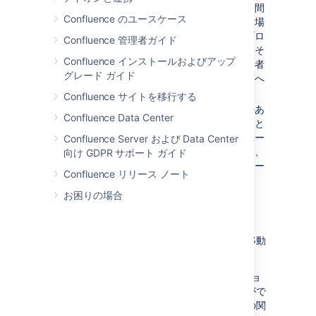
主に現在のタイムフレームに固有で、時間
Confluence のユースケース
と共に変化しないコンテンツを作成する場
合は、ブログ投稿として作成します。ブロ
Confluence 管理者ガイド
グは無限のスクロールで表示されます。そ
Confluence インストールおよびアップ
のため、最新ニュースが表示され、訪問者
グレード ガイド
が古いコンテンツに関心がある場合、下へ
スクロールするだけで済みます。
Confluence サイトを移行する
後に残り、時間と共に進化する可能性のあ
Confluence Data Center
るコンテンツを作成する場合は、ページと
して作成します。すべてのページが子ペー
Confluence Server および Data Center
ジを持つようページがネストされるため、
向け GDPR サポート ガイド
コンテンツをカテゴリーやサブカテゴリー
Confluence リリース ノート
に整理できます。
お困りの場合
サイドバーの設定
サイドバーを設定
して、スペース内を簡単に移動
できるようにすることができます。
サイドバーのスペース ショートカット セクショ
ンでは、重要なコンテンツへリンクすることがで
きます。これを使用することで、スペース内の関