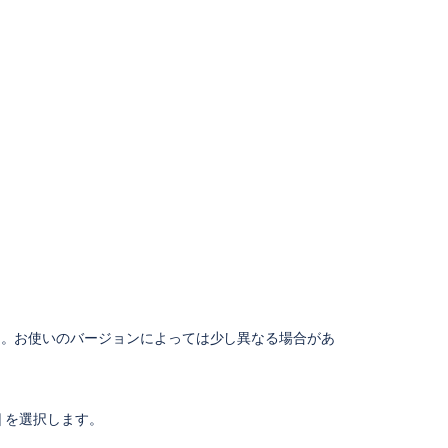
Google
カ
レ
ン
ダ
ー
Outlook
Apple
カ
レ
ン
ダ
ー
別
の
 年 3 月時点)。お使いのバージョンによっては少し異なる場合があ
チ
ー
ム
カ
] を選択します。
レ