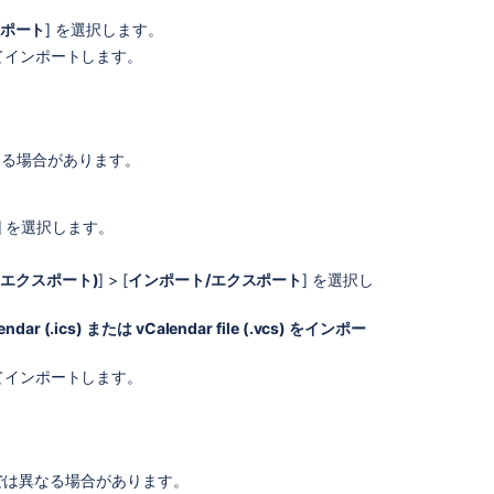
ン
ダ
ポート
] を選択します。
ー
ってインポートします。
別
の
カ
レ
は異なる場合があります。
ン
ダ
ー
] を選択します。
ア
プ
 & エクスポート)
] > [
インポート/エクスポート
] を選択し
リ
を
iCalendar (.ics) または vCalendar file (.vcs) をインポー
使
っ
て
ってインポートします。
い
ま
す
か?
ョンでは異なる場合があります。