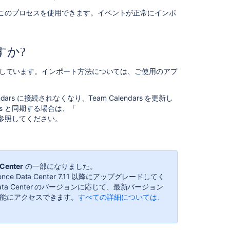
to
、このプロセスを使用できます。イベントが正常にインポ
export
Team
Calendars
.ics
すか?
file
via
ートしています。インポート方法については、ご使用のアプ
REST
API
s に接続されなくなり、Team Calendars を更新し
in
rs と同期する場合は、
「
Confluence
参照してください。
Data
Center
Export
to
 Center
の一部になりました。
other
Data Center 7.11 以降にアップグレードしてく
calendars
a Center のバージョンに応じて、最新バージョン
機能にアクセスできます。
すべての詳細については、
Support
the
Migration
of