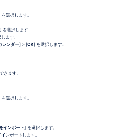
関
] を選択します。
連
コ
ン
] を選択します
テ
選択します。
ン
カレンダー
] > [
OK
] を選択します。
ツ
Export
Team
Calendars
トできます。
Content
to
Other
Calendars
] を選択します。
Export
to
other
calendars
ar をインポート
] を選択します。
ってインポートします。
How