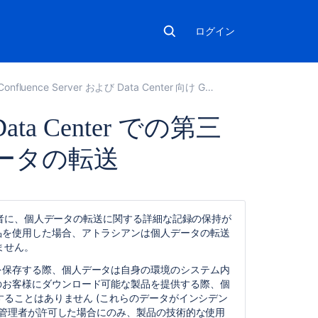
ログイン
Confluence Server および Data Center 向け GDPR サポート ガイド
 Data Center での第三
ータの転送
関
連
理者に、個人データの転送に関する詳細な記録の保持が
コ
nter 製品を使用した場合、アトラシアンは個人データの転送
ン
ません。
テ
ン
個人データを保存する際、個人データは自身の環境のシステム内
ツ
enter のお客様にダウンロード可能な製品を提供する際、個
ることはありません (これらのデータがインシデン
Transfers
は管理者が許可した場合にのみ、製品の技術的な使用