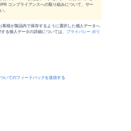
DPR コンプライアンスへの取り組みについて、サー
and
い。
Data
Center
お客様が製品内で保存するように選択した個人データへ
Security
理する個人データの詳細については、
プライバシー ポリ
of
processing
in
Confluence
Server
and
Data
Center
についてのフィードバックを送信する
Records
of
processing
activities
in
Confluence
Server
and
Data