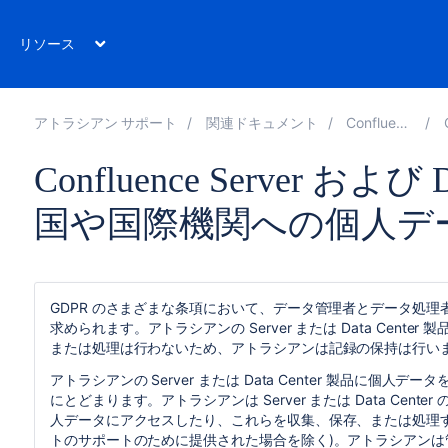
リソース
アトラシアン サポート
関連ドキュメント
Confluence 7.16
Confluence Server および
国や国際機関への個人デ
GDPR のさまざまな条項において、データ管理者とデータ処
求められます。
アトラシアンの Server または Data Ce
または処理は行わない
ため、アトラシアンは記録の保持は行い
アトラシアンの Server または Data Center 製品に
にとどまります。
アトラシアンは Server または Data C
人データにアクセスしたり、これらを収集、保存、または処理す
トのサポートのために提供された場合を除く)。アトラシアン