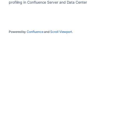
profiling in Confluence Server and Data Center
Powered by
Confluence
and
Scroll Viewport
.