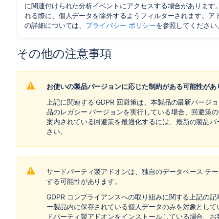
に関連付けられた分析イベントにアクセスする場合があります
れる際に、個人データを除外するようフィルターされます。ア
の詳細については
、
プライバシー ポリシー
を参照してください
その他の注意事項
お使いの製品バージョンに応じた制約がある可能性があ
上記に関連する GDPR 回避策は、本製品の最新バー
品のレガシー バージョンを実行している場合、回避策
案内されている回避策を最適化するには、最新の製品バ
さい。
サードパーティ製アドオンは、独自のデータベース テ
する可能性があります。
GDPR コンプライアンスへの取り組みに関する上記の
ー製品内に保存されている個人データのみを対象として
ドパーティ製アドオンをインストールしている場合、お