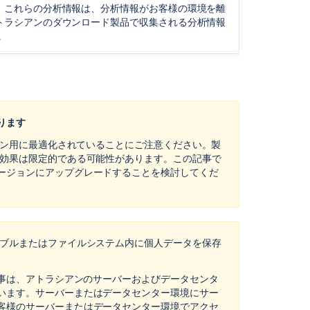
of
。これらの分析情報は、分析情報がお客様の環境を離
personal
トラシアンのダウンロード製品で収集される分析情報
data
。
to
third
countries
or
international
organisations
ります
in
Confluence
ジョン用に最適化されていることにご注意ください。製
Server
の効果は限定的である可能性があります。この記事で
and
ージョンにアップグレードすることを検討してくだ
Data
Center
Right
to
ーブルまたはファイルシステム内に個人データを保存
data
portability
記事は、アトラシアンのサーバーおよびデータセンタ
in
います。サーバーまたはデータセンター環境にサー
Confluence
客様のサーバーまたはデータセンター環境でアクセ
Server