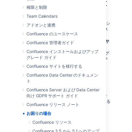
トラブルシューティングと
権限と制限
サポート ツール
Team Calendars
管理者は Confluence 内のさまざまなトラブルシ
アドオンと連携
ューティングおよびサポート ツールにアクセス
Confluence のユースケース
できます。
> [
一般設定
] > [
トラブルシューティングとサ
Confluence 管理者ガイド
ポート ツール
Confluence インストールおよびアップ
] に移動して、インスタンスの状態の確認、ログ
グレード ガイド
のスキャン、またはアトラシアンのサポート チ
ームへのサポート zip ファイルの送信を行えま
Confluence サイトを移行する
す。
Confluence Data Center のドキュメン
ト
オンライン コミュニティ
Confluence Server および Data Center
ドキュメントに目的の情報が見つからない場合
向け GDPR サポート ガイド
は、
アトラシアンの質問 / 回答フォーラム
である
Confluence リリース ノート
Atlassian Answers
で質問してみてください。
お困りの場合
機能とバグ
Confluence リソース
Confluence 3.5 から 5.1 へのアップ
新機能や改善へのリクエストをお待ちしていま