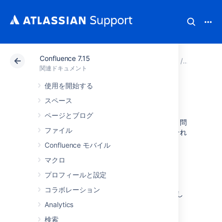
Confluence 7.15
アトラシアン サポート
関連ドキュメント
Confluenc
関連ドキュメント
使用を開始する
お困りの場合
スペース
ページとブログ
どうしても答えが必要な質問をお持ちですか。問
ファイル
題の解決を助けてくれる人をお探しですか。それ
なら、わたしたちにお任せください。
Confluence モバイル
マクロ
オンラインヘルプ
プロフィールと設定
Confluence の使用と管理についての詳細情報
コラボレーション
は、
オンライン ドキュメンテーション
を参照し
てください。
Analytics
検索