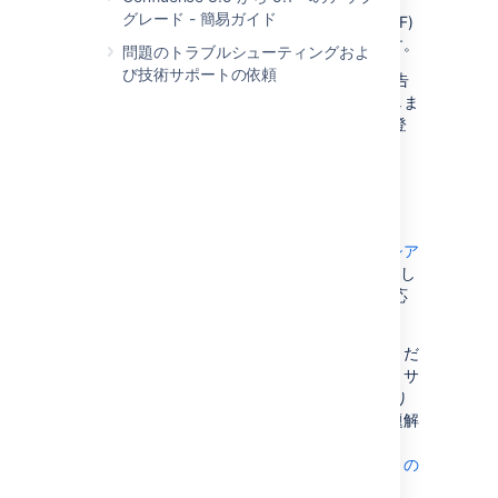
グレード - 簡易ガイド
す。
Jira 課題トラッカー
の Confluence (CONF)
プロジェクトに機能リクエストを登録できます。
問題のトラブルシューティングおよ
び技術サポートの依頼
バグを 100 % 防ぐことはできません。バグ報告
をいただければ、最善を尽くしてバグを修正しま
す。
Jira 課題トラッカー
にバグ レポートをご登
録ください。
サポート チーム
マンツーマンの支援をお求めの方は、
アトラシア
ン サポート
宛てにサポート リクエストを作成し
てください。サポート エンジニアが早急に対応
します。
まだアカウントをお持ちでない方は作成してくだ
さい。プロンプトに従うだけで作成できます。サ
ポート リクエストを作成する際は、できる限り
詳しい情報を提供してください。すばやい問題解
決に役立ちます。
問題のトラブルシューティングと技術サポートの
依頼