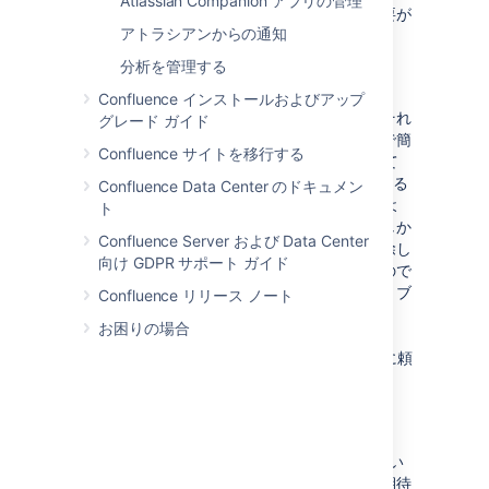
Atlassian Companion アプリの管理
く、あらゆる場所で目的どおりに機能する必要が
アトラシアンからの通知
あります。
分析を管理する
機能を無効化できない
Confluence インストールおよびアップ
特定のリンク、ヘッダー、メニュー項目は、それ
グレード ガイド
ぞれのスタイルを「非表示」に設定するだけで簡
Confluence サイトを移行する
単にオフにできます。これは、Wiki に精通して
いないユーザーに Confluence の提供を開始する
Confluence Data Center のドキュメン
場合に便利です。UI が単純であるほど、このよ
ト
うなユーザーにとって使いやすくなります。しか
Confluence Server および Data Center
し、アプリケーションの一部へのリンクを削除し
向け GDPR サポート ガイド
ても、機能が利用できなくなるわけではないので
覚えておいてください。すべてのユーザーは、ブ
Confluence リリース ノート
ラウザー内からスタイルを変更したり、直接
お困りの場合
URL にアクセスすることができます。
Confluence の部分を無効化するために CSS に頼
らないようにしてください。
機能を無効にしないでください
Confluence に詳しいユーザーは、使い慣れてい
るものと同じコントロールが見つかることを期待