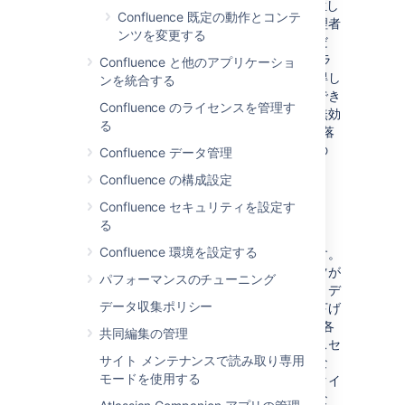
スクリプティング（XSS）攻撃のリスクが発生し
Confluence 既定の動作とコンテ
ます。この機能を有効にすると、スペース管理者
ンツを変更する
は、他のユーザーのログイン認証情報を盗んだ
り、知らずに wiki で操作を実施するようにブラ
Confluence と他のアプリケーショ
ウザを騙したり、グローバル管理者権限を取得し
ンを統合する
たりするスタイルをアップロードすることができ
Confluence のライセンスを管理す
ます。そのため、この機能はデフォルトでは無効
る
になっています。Confluence 管理者はこの段落
で述べられているリスクを承知している場合の
Confluence データ管理
み、カスタム CSS を有効にする必要がありま
Confluence の構成設定
す。
Confluence セキュリティを設定す
スケーリング
る
Confluence 環境を設定する
各ページはスケーリングを行う必要があります。
ユーザーの画面の解像度に応じて、コンテンツが
パフォーマンスのチューニング
インテリジェントに表示されるようにします。デ
データ収集ポリシー
ザインの劣化を最小限に抑えながら、品質を下げ
る必要があります。Confluence 内に存在する各
共同編集の管理
ページのサイズ変更を試します。閲覧スペースセ
サイト メンテナンスで読み取り専用
クションには、下書き、ラベル、ページ階層な
モードを使用する
ど、相当数のページがあります。ご使用のスタイ
ルが、たまたま最初に表示したページだけでな