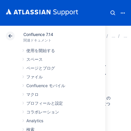
Confluence 7.14
アトラシアン サポート
関連ドキュメント
Confluenc
関連ドキュメント
使用を開始する
CSS で Confluence
スペース
のスタイルを変更
ページとブログ
ファイル
する
Confluence モバイル
マクロ
このページでは、CSS を使用して Confluence の
プロフィールと設定
ルックアンドフィールを変更するための機能につ
いて説明します。
コラボレーション
Analytics
はじめに
検索