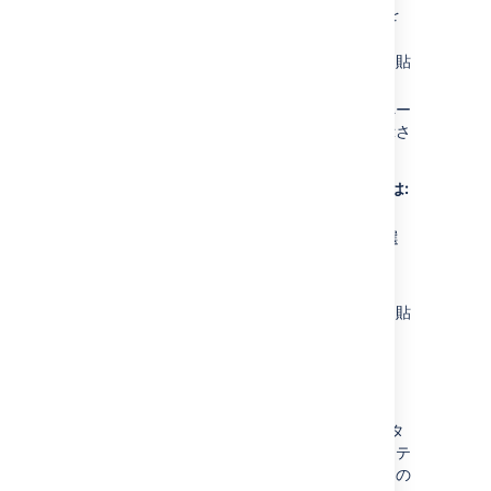
スタイルシート
を選択し、その後
編集
を
選択します。
カスタムCSSを、テ​​キストフ​​ィールドに貼
り付けます。
変更を保存します。新しいCSSは、スペー
ス内のすべてのコンテンツページに表示さ
れます。
グローバル CSS スタイルシートを編集するには:
> [
一般設定
] > [
スタイルシート
] を選
択します。
編集
を選択する。
カスタムCSSを、テ​​キストフ​​ィールドに貼
り付けます。
保存
を選択します 。
注意:
新しい CSS は、スペースに独自のカスタ
ムスタイルシートが定義されておらず、テ
ーマが使用されていない場合は、すべての