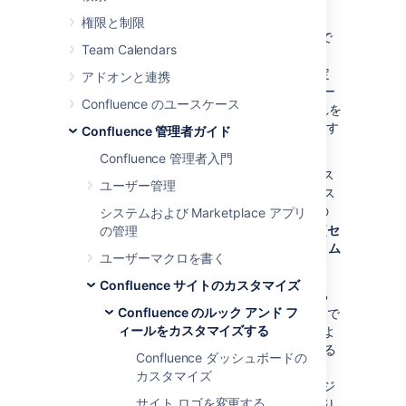
カスケーディング スタイル シート（CSS）は
権限と制限
Web ページのスタイリングの業界標準の方法で
Team Calendars
す。ページのコンテンツは HTML で描画され、
ルック アンド フィールは CSS ファイルで決定
アドオンと連携
されます。CSS テキスト ファイルをアップロー
Confluence のユースケース
ドするか、単にスタイルシートに入力し、これを
スペースまたは Confluence サイト全体に適用す
Confluence 管理者ガイド
ることができます。
Confluence 管理者入門
注意:
既定では、システム管理者のみがスペース
ユーザー管理
またはサイトの CSS を編集できます。スペース
管理権限を持つすべてのユーザーにスペースの
システムおよび Marketplace アプリ
CSS 編集を許可するには、
> [
一般設定
] > [
セ
の管理
キュリティ設定
] に移動し、[
スペースのカスタム
ユーザーマクロを書く
スタイルシート
] を選択します。
Confluence サイトのカスタマイズ
シームレスにさまざまなブラウザ間で動作する
Confluence のルック アンド フ
CSS スタイルの作成は、基本的な Web サイトで
ィールをカスタマイズする
はデリケートなタスクであり、Confluence のよ
うな Web アプリケーションをカスタマイズする
Confluence ダッシュボードの
際はそれなりに困難です。加えた変更をテスト
カスタマイズ
し、Confluence ダッシュボードや通常のページ
サイト ロゴを変更する
上など、Confluence のすべての領域で期待通り