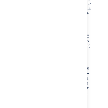
しています。インターフェースからボタンやコン
トロールを削除すると、ユーザーを困惑させ、上
記のように直接 URL にアクセスしてデザインを
回避する原因となるため、推奨されません。
カスタム CSS は 管理画面には適用されません
サイトに適用されている CSS スタイルは、管理
コンソールには適用されません。 これは、CSS
に変更を加えた後に管理機能にアクセスできなく
なることを防止するためです。
Confluence のバージョン互換性
Confluence インスタンスのアップグレード計画
に注意してください。Confluence の将来のバー
ジョンはお使いのカスタム バージョンと互換性
がない場合があります。これにより、CSS が壊
れ、Confluence のアップグレード時にメンテナ
ンスが必要となる可能性があります。詳細情報
は、 Confluence 管理者ガイドに尋ねてくださ
い。