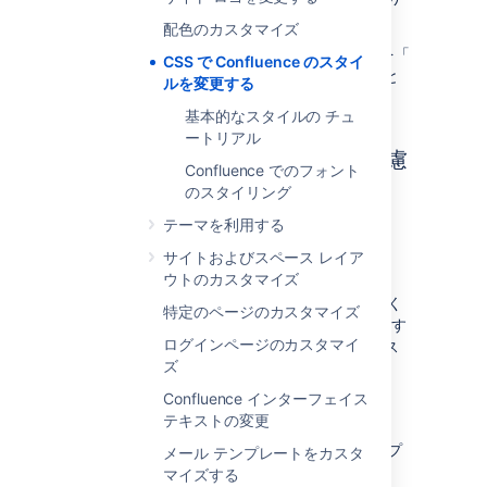
に動作することを確認することが重要です。
配色のカスタマイズ
作業を始めることができるように、この手順を「
CSS で Confluence のスタイ
基本的なスタイリング チュートリアル
」にまと
ルを変更する
めました。
基本的なスタイルの チュ
ートリアル
カスタム CSS を使用する際の考慮
Confluence でのフォント
事項
のスタイリング
テーマを利用する
CSS の知識が必要
サイトおよびスペース レイア
ウトのカスタマイズ
CSS に詳しくない場合、以下の
CSS リソース セクション
のリンクを参照してく
特定のページのカスタマイズ
ださい。Confluence のスタイル シートを編集す
ログインページのカスタマイ
る前に、少し時間をかけてカスケーディング ス
ズ
タイル シートに詳しくなる必要があります。
Confluence インターフェイス
セキュリティ
テキストの変更
カスタム CSS を使用すると、ページにスクリプ
メール テンプレートをカスタ
トを埋め込むことができますが、クロスサイト
マイズする