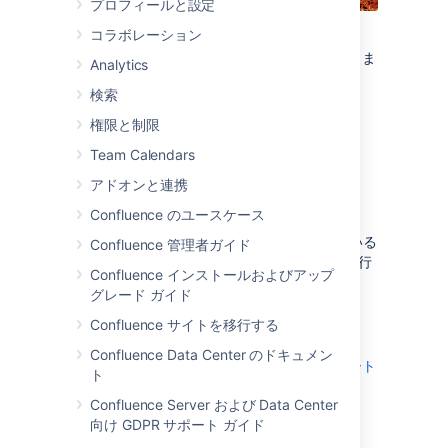
プロフィールと設定
コラボレーション
このセクションの各チュートリアルでは、
「Team In Space」という架空の組織を使用しま
Analytics
す。 彼らのミッションは次のとおりです。
検索
フライトの調査とテクノロジーとの連
権限と制限
携により、先端の宇宙航空技術を変革
Team Calendars
します。 また、2020 年までに人類が
火星に上陸します。"
アドオンと連携
Confluence のユースケース
あなたは火星の今後の植民地化に取り組んでいる
Confluence 管理者ガイド
"See Space EZ" チームに所属している宇宙飛行
Confluence インストールおよびアップ
士です。
グレード ガイド
先に進みましょう。チュートリアルで、
Confluence サイトを移行する
Confluence と その便利な機能を紹介します。
Confluence Data Center のドキュメン
チュートリアル: Confluence をナビゲート
ト
する
Confluence Server および Data Center
ダッシュボード
向け GDPR サポート ガイド
スペース ディレクトリ