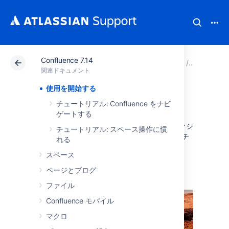
Confluence 7.14
アトラシアン サポート
関連ドキュメント
Confluenc
関連ドキュメント
使用を開始する
使用を開始する
チュートリアル: Confluence をナビ
ゲートする
Confluence 入門ガイド にようこそ。 このセクシ
チュートリアル: スペース操作に慣
ョンでは、Confluence を評価するのに有用なチ
れる
ュートリアルや他の情報を紹介します。
スペース
ページとブログ
Teams in Space
ファイル
Confluence モバイル
マクロ