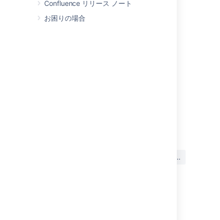
Confluence リリース ノート
スペース サイドバー
キーボード ショートカット
お困りの場合
ミッション完了
チュートリアル: スペース操作に慣れる
プロジェクト スペースの作成
個人用スペースの作成
チームの PR スペースの作成
スペースの削除とアーカイブ
最終更新日: 2021 年 10 月 11 日
この内容はお役に立ちました
はい
いいえ
か?
このセクションの項目