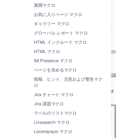
展開マクロ
ページに投稿者マクロを追加する方法
お気に入りページ マクロ
ギャラリー マクロ
エディタのツールバーで、[
挿入
]
>
[
その他のマクロ
] を選択します。
グローバル レポート マクロ
[
Confluence コンテンツ
] カテゴリか
HTML インクルード マクロ
ら [
投稿者
] を選択します。
HTML マクロ
表示したい投稿者の種類を入力し、任意の
パラメーターを設定します。
IM Presence マクロ
[
挿入
] をクリックします。
ページを含めるマクロ
その後、ページを公開するとマクロの動作を確認
情報、ヒント、注意および警告マク
できます。
ロ
スクリーンショット: 投稿者マクロのパラメータ
Jira チャート マクロ
ーの設定
Jira 課題マクロ
ラベルのリストマクロ
Livesearch マクロ
Loremipsum マクロ