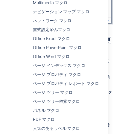
Multimedia マクロ
ナビゲーション マップ マクロ
ネットワーク マクロ
書式設定済みマクロ
Office Excel マクロ
マクロ パラメーターを変更
Office PowerPoint マクロ
する
Office Word マクロ
マクロ パラメーターは、マクロの動作を変える
ページ インデックス マクロ
ために使用します。
ページ プロパティ マクロ
マクロ パラメーターを変更するには、次の手順
を実行します。
ページ プロパティ レポート マクロ
エディタでマクロのプレースホルダーをク
ページ ツリー マクロ
リックし、[
編集
] を選択します。
ページ ツリー検索マクロ
パネル マクロ
PDF マクロ
必要に応じてパラメーターを更新し、[
挿
人気のあるラベル マクロ
入
] を選択します。