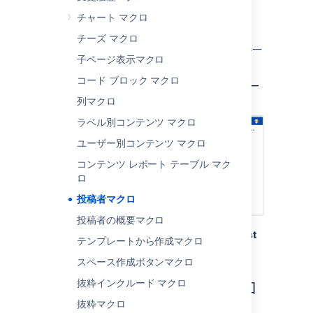
このマクロは以下の場合に適しています。
チャート マクロ
ドキュメント管理とコンプライアンス
チーズ マクロ
ページについて問い合わせたユーザーの一
子ページ表示マクロ
覧の提供
コー​ド ブロック マクロ
スクリーンショット: プリンターの使い方のペー
ジへの投稿者を表示するページ。
列マクロ
ラベル別コンテンツ マクロ
ユーザー別コンテンツ マクロ
コンテンツ レポート テーブル マク
ロ
投稿者マクロ
投稿者の概要マクロ
この例では、
Display Format
パラメータを
list
テンプレートから作成マクロ
に設定しています。
スペース作成ボタンマクロ
抜粋インクルード マクロ
このマクロをページに追加
抜粋マクロ
する