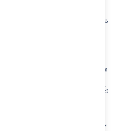
手入力でこのマクロを追加する
「
{
」と入力してからマクロ名の入力を開始する
と、マクロの一覧が表示されます。
Wiki マークアップを使用してこのマクロを追加
する
これは、エディタ外部 (スペースのサイドバー、
ヘッダー、フッターのカスタム コンテンツなど)
でマクロを追加する場合に便利です。
マクロ名:
contributors
マクロ本文:
なし。
この例では、ブログ投稿のコンテンツ タイプを
指定しています。