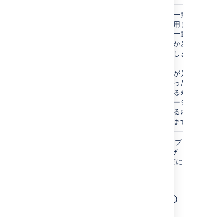
選択したページの表示
false
投稿者一覧の生
)
成に使用したペ
(showPages
ージの一覧を表
示するかどうか
を設定します。
カスタム "None
既定の
投稿者が見つか
Found" メッセージ
メッセ
らなかった際に
)
ージ
表示する既定の
(noneFoundMessage
メッセージを上
書きする内容を
指定します。
Confluence の保存形式または wiki マークアップ
で使用されるパラメーター名がマクロ ブラウザ
で使用されるラベルと異なる場合、以下の一覧に
括弧付きで表示されます (
)。
example
このマクロを追加するその
他の方法