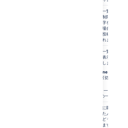
最大投稿者数
制限な
投稿者一覧での
し
人数を制限しま
)
(limit
す。数字を指定
しない場合、す
べての投稿者が
表示されます。
表示形式
inline
投稿者一覧での
)
名前の表示形式
(mode
を設定します。
inline
— カン
マ区切りの一
覧
list
— 箇条書
きの一覧
匿名投稿者の表示
false
ページに匿名で
)
投稿した人を含
(showAnonymous
めるかどうかを
設定します。