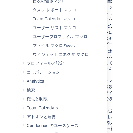
目次の領域マクロ
-
comments
ページにコメ
タスク レポート マクロ
ントしたユー
Team Calendar マクロ
ザーを含む
- ペ
labels
ユーザー リスト マクロ
ージにラベル
ユーザープロファイル マクロ
を追加したユ
ーザーを含む
ファイル マクロの表示
- ペ
watches
ウィジェット コネクタ マクロ
ージをウォッ
チしてるユー
プロフィールと設定
ザーを含む。
コラボレーション
カンマ区切り
Analytics
で複数の投稿
検索
者タイプを指
定できます。
権限と制限
Team Calendars
並び替え順序
count
投稿者の並べ替
アドオンと連携
)
えに使用される
(order
基準を指定しま
Confluence のユースケース
す。並べ替え基