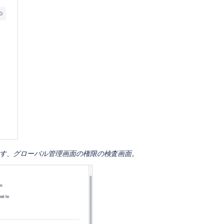
の
一
括
適
用
ユ
ー
ザ
ー
へ
の
権
限
の
を示す、グローバル管理画面の権限の検査画面。
一
括
適
用
ト
ラ
ブ