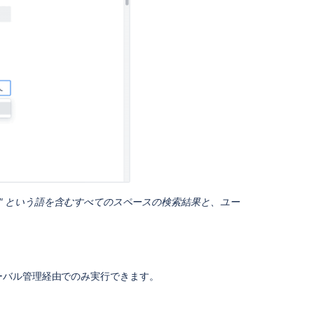
ル
シ
ュ
ー
テ
ィ
ン
グ
と
既
知
の
問
題
クト" という語を含むすべてのスペースの検索結果と、ユー
キ
ャ
ッ
シ
ュ
ーバル管理経由でのみ実行できます。
の
一