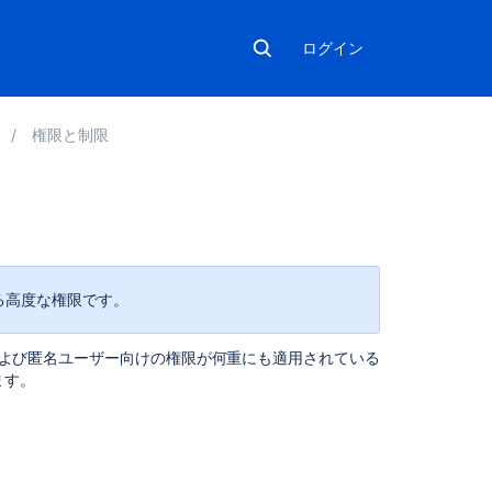
ログイン
0
権限と制限
こ
の
ペ
用できる高度な権限です。
ー
ジ
人、および匿名ユーザー向けの権限が何重にも適用されている
の
ます。
内
容
権
限