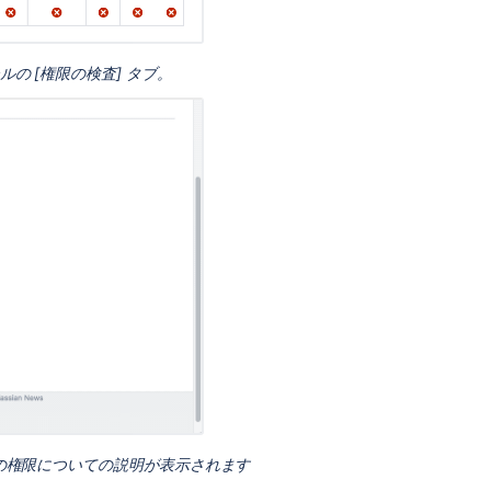
限
の
検
ルの [権限の検査] タブ。
査
グ
ル
ー
プ
の
権
限
を
点
検
す
る
権
限
の
ザーの権限についての説明が表示されます
説
明