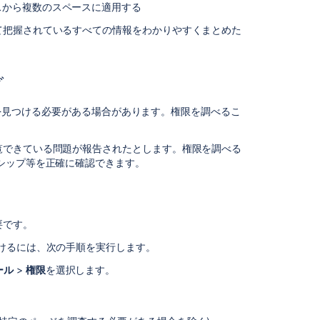
の
ースから複数のスペースに適用する
問
て把握されているすべての情報をわかりやすくまとめた
題
の
ト
ラ
グ
ブ
ル
理由を見つける必要がある場合があります。権限を調べるこ
シ
ュ
ー
覧できている問題が報告されたとします。権限を調べる
テ
シップ等を正確に確認できます。
ィ
ン
グ
要です。
ス
ペ
けるには、次の手順を実行します。
ー
ール
>
権限
を選択します。
ス
管
理
画