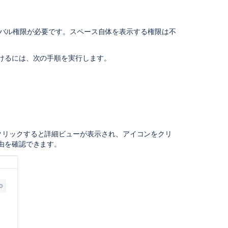
権
限
グローバル権限が必要です。スペース自体を表示する権限は不
の
監
けるには、次の手順を実行します。
査
権
限
の
一
括
適
クリックすると詳細ビューが表示され、アイコンをクリ
用
由を確認できます。
グ
ル
ー
プ
へ
の
権
限