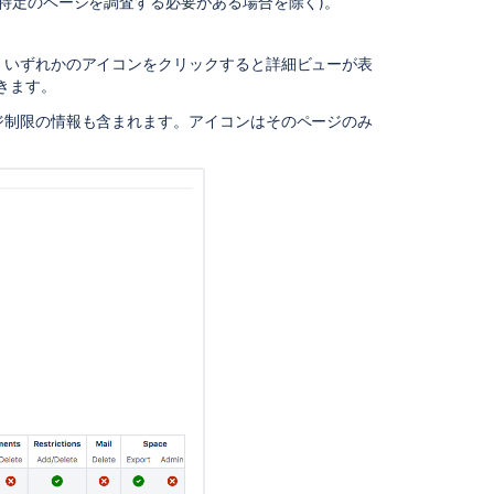
の特定のページを調査する必要がある場合を除く)。
面
か
ら
。いずれかのアイコンをクリックすると詳細ビューが表
の
きます。
権
ジ制限の情報も含まれます。アイコンはそのページのみ
限
の
検
査
グ
ロ
ー
バ
ル
管
理
画
面
か
ら
の
権