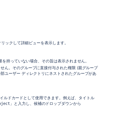
般
的
な
問
題
Internet
Explorer
クリックして詳細ビューを表示します。
11
で
エ
権限を持っていない場合、その旨は表示されません。
ク
せん。そのグループに直接付与された権限 (親グループ
ス
部ユーザー ディレクトリにネストされたグループがあ
ポ
ー
ト
オ
プ
ワイルドカードとして使用できます。例えば、タイトル
シ
」と入力し、候補のドロップダウンから
oject
ョ
ン
が
制