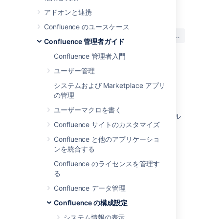
最終更新日: 2020 年 12 月 14 日
アドオンと連携
Confluence のユースケース
この内容はお役に立ちました
はい
いいえ
か?
Confluence 管理者ガイド
Confluence 管理者入門
ユーザー管理
このセクションの項目
システムおよび Marketplace アプリ
の管理
送信メール用サーバーを設定する
ユーザーマクロを書く
Confluence ディストリビューション用のメール
Confluence サイトのカスタマイズ
セッションを設定する
Confluence と他のアプリケーショ
推奨アップデートのメール通知の設定
ンを統合する
メール キュー
Confluence のライセンスを管理す
る
Confluence データ管理
関連コンテンツ
Confluence の構成設定
Put admin latest config mailServer
システム情報の表示