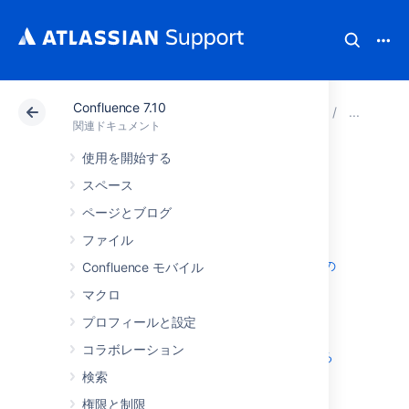
Confluence 7.10
アトラシアン サポート
関連ドキュメント
Confluenc
Co
関連ドキュメント
使用を開始する
メールの設定
スペース
ページとブログ
ファイル
送信メール用サーバーを設定する
Confluence ディストリビューション用の
Confluence モバイル
メールセッションを設定する
マクロ
推奨アップデートのメール通知の設定
プロフィールと設定
メール キュー
コラボレーション
メール テンプレートをカスタマイズする
検索
権限と制限