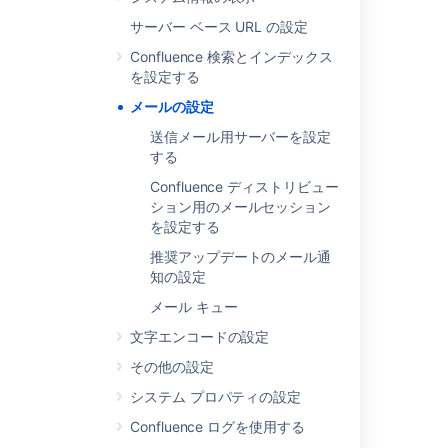
サーバー ベース URL の設定
Get admin latest config mailServer
Confluence 検索とインデックス
Configuring the Mail Server to Use Gmail
を設定する
Configuring SMTP
メールの設定
Delete admin latest config mailServer
送信メール用サーバーを設定
する
Configuring your Mail Server
Confluence ディストリビュー
Configuring the Mail Server to Use Yahoo!
ション用のメールセッション
を設定する
Creating issues and comments from email
推奨アップデートのメール通
Creating issues and comments from email
知の設定
メール キュー
How to Configure Mail handler for a Sub-
directory in Outlook/Gmail
文字エンコードの設定
その他の設定
システム プロパティの設定
Confluence ログを使用する
Powered by
Confluence
and
Scroll Viewport
.