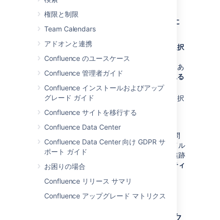
します。
権限と制限
ネットワーク ビューからユーザーに注目するに
Team Calendars
は：
アドオンと連携
画面右上の
自分の
プロファイル写真
を選択
し、次に、
ネットワーク
を選択します
Confluence のユースケース
あるいは、プロファイルのサイドバーにあ
Confluence 管理者ガイド
る
ネットワーク
セクションから
さらに見る
を選択します。
Confluence インストールおよびアップ
グレード ガイド
注目
フィ―ルドでユーザーを検索し、選択
します
Confluence サイトを移行する
注目
を選択します
Confluence Data Center
ネットワーク ビューを再読み込みまたは再訪問
Confluence Data Center 向け GDPR サ
すると、注目を開始したユーザーのプロファイル
ポート ガイド
写真が、右側の
注目
リストに表示されます。追跡
している彼らのアクティビティも
最近のアクティ
お困りの場合
ビティ
リストに表示されるようになります。
Confluence リリース サマリ
Confluence アップグレード マトリクス
ネットワーク ビューにアク