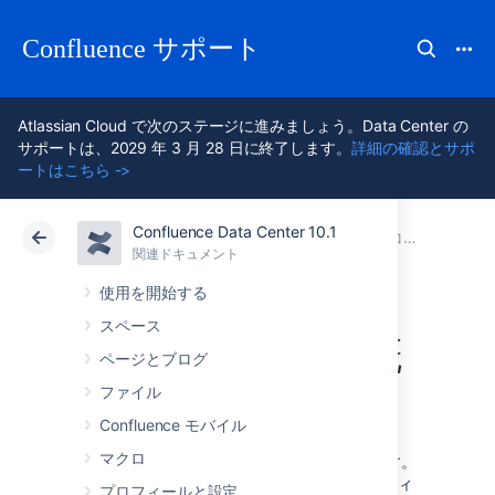
Confluence サポート
Atlassian Cloud で次のステージに進みましょう。Data Center の
サポートは、2029 年 3 月 28 日に終了します。
詳細の確認とサポ
ートはこちら ->
Confluence Data Center 10.1
アトラシアン サポート
Confluence 10.1
関連ドキュメント
コラボレーション
関連ドキュメント
クラウド
Data Center 10.1
使用を開始する
スペース
ネットワークの概
ページとブログ
要
ファイル
Confluence モバイル
マクロ
重要なユーザーの
ネットワーク
を作成できます。
これにより、彼らの Confluence アクティビティ
プロフィールと設定