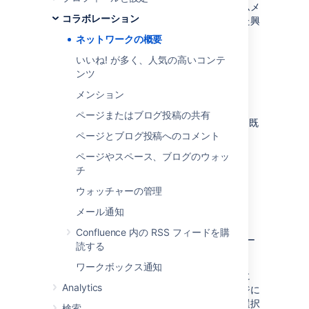
の最新情報を常に確認できます。上司やチームメ
コラボレーション
ンバーに注目し、作業中の仕事や、作成された興
味深いブログ投稿をチェックすることもできま
ネットワークの概要
す。
いいね! が多く、人気の高いコンテ
ネットワーク内のメンバーが以下の操作を行う
ンツ
と、内容を確認することができます。
メンション
ページ
や
ブログ投稿
の追加または編集
ページまたはブログ投稿の共有
ページやブログ投稿に
コメント
、または既
ページとブログ投稿へのコメント
存のコメントを編集
ユーザー プロファイル
の更新
ページやスペース、ブログのウォッ
チ
ウォッチャーの管理
他のユーザーに注目する
メール通知
Confluence 内の RSS フィードを購
ホバー プロファイルまたはネットワーク ビュー
読する
から他のユーザーに注目できます。
ワークボックス通知
ホバープロファイル
からユーザーに注目するに
Analytics
は、そのユーザーのプロファイル写真がページに
表示されたときに、マウスをかざし、
注目
を選択
検索