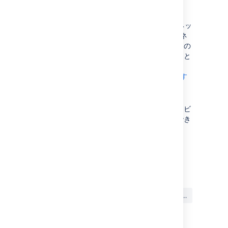
注意
RSS フィード:
Confluence ユーザーのネッ
トワーク RSS フィードに配信登録し、ネ
ットワークで注目している他のユーザーの
アクティビティのサマリーを受け取ること
ができます。「
ネットワーク RSS フィードに配信登録す
る
」を参照してください。
メール通知：
ネットワーク内のアクティビ
ティについてメール通知をリクエストでき
ます。
メール通知
を参照してください。
最終更新日: 2018 年 2 月 2 日
この内容はお役に立ちました
はい
いいえ
か?